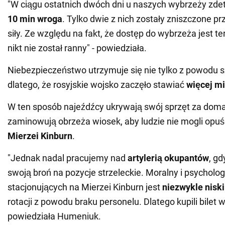
"W ciągu ostatnich dwóch dni u naszych wybrzeży z
10 min wroga
. Tylko dwie z nich zostały zniszczone p
siły. Ze względu na fakt, że dostęp do wybrzeża jest te
nikt nie został ranny" - powiedziała.
Niebezpieczeństwo utrzymuje się nie tylko z powodu s
dlatego, że rosyjskie wojsko zaczęło stawiać
więcej m
W ten sposób najeźdźcy ukrywają swój sprzęt za doma
zaminowują obrzeża wiosek, aby ludzie nie mogli opuś
Mierzei Kinburn
.
"Jednak nadal pracujemy nad
artylerią okupantów
, g
swoją broń na pozycje strzeleckie. Moralny i psycholo
stacjonujących na Mierzei Kinburn jest
niezwykle niski
rotacji z powodu braku personelu. Dlatego kupili bilet w
powiedziała Humeniuk.