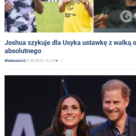
Joshua szykuje dla Usyka ustawkę z walką o 
absolutnego
05.03.2025 16:22
1
Wiadomości