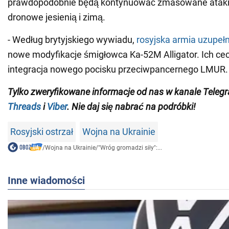
prawdopodobnie będą kontynuować zmasowane ataki 
dronowe jesienią i zimą.
- Według brytyjskiego wywiadu,
rosyjska armia uzupełn
nowe modyfikacje śmigłowca Ka-52M Alligator. Ich cec
integracja nowego pocisku przeciwpancernego LMUR.
Tylko zweryfikowane informacje od nas w kanale Tele
Threads
i
Viber
. Nie daj się nabrać na podróbki!
Rosyjski ostrzał
Wojna na Ukrainie
/
Wojna na Ukrainie
/
"Wróg gromadzi siły":...
Inne wiadomości