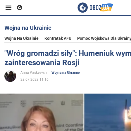
Wojna na Ukrainie
Biznes
Wojna Na Ukrainie
Kontratak AFU
Pomoc Wojskowa Dla Ukrain
Sport
"Wróg gromadzi siły": Humeniuk wymi
zainteresowania Rosji
Rozrywka
Anna Paskevych
Wojna na Ukrainie
28.07.2023 11:16
Życie
Polityka
Społeczeństwo