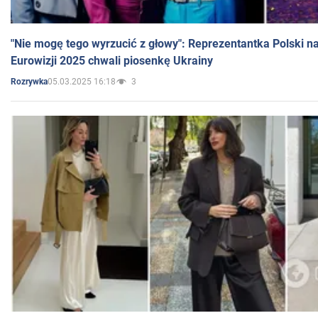
"Nie mogę tego wyrzucić z głowy": Reprezentantka Polski n
Eurowizji 2025 chwali piosenkę Ukrainy
05.03.2025 16:18
3
Rozrywka