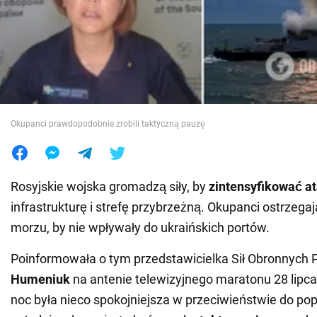
Wojna na Ukrainie
Świat
Jedzenie
Okupanci prawdopodobnie zrobili taktyczną pauzę
Rosyjskie wojska gromadzą siły, by
zintensyfikować a
infrastrukturę i strefę przybrzeżną. Okupanci ostrzegaj
morzu, by nie wpływały do ukraińskich portów.
Poinformowała o tym przedstawicielka Sił Obronnych 
Humeniuk
na antenie telewizyjnego maratonu 28 lipca
noc była nieco spokojniejsza w przeciwieństwie do po