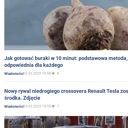
Jak gotować buraki w 10 minut: podstawowa metoda, 
odpowiednia dla każdego
05.03.2025 19:58
6
Wiadomości
Nowy rywal niedrogiego crossovera Renault Tesla zo
środka. Zdjęcie
05.03.2025 19:55
7
Wiadomości