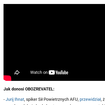
Jak donosi OBOZREVATEL:
-
Jurij Ihnat
, spiker Sił Powietrznych AFU,
przewidział
, 