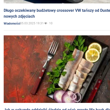
Długo oczekiwany budżetowy crossover VW tańszy od Dust
nowych zdjęciach
05.03.2025 19:31
10
Wiadomości
Jak w sekundę oddzielić śledzie od ości: prosty life hack d