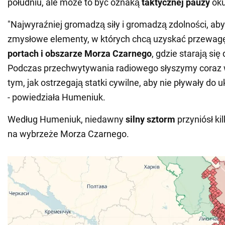
południu, ale może to być oznaką
taktycznej pauzy
oku
"Najwyraźniej gromadzą siły i gromadzą zdolności, aby
zmysłowe elementy, w których chcą uzyskać przewag
portach i obszarze Morza Czarnego
, gdzie starają si
Podczas przechwytywania radiowego słyszymy coraz w
tym, jak ostrzegają statki cywilne, aby nie pływały do 
- powiedziała Humeniuk.
Według Humeniuk, niedawny
silny sztorm
przyniósł ki
na wybrzeże Morza Czarnego.