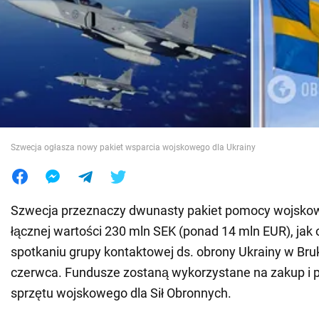
Wojna na Ukrainie
Świat
Jedzenie
Szwecja ogłasza nowy pakiet wsparcia wojskowego dla Ukrainy
Szwecja przeznaczy dwunasty pakiet pomocy wojskowe
łącznej wartości 230 mln SEK (ponad 14 mln EUR), jak
spotkaniu grupy kontaktowej ds. obrony Ukrainy w Bruk
czerwca. Fundusze zostaną wykorzystane na zakup i 
sprzętu wojskowego dla Sił Obronnych.