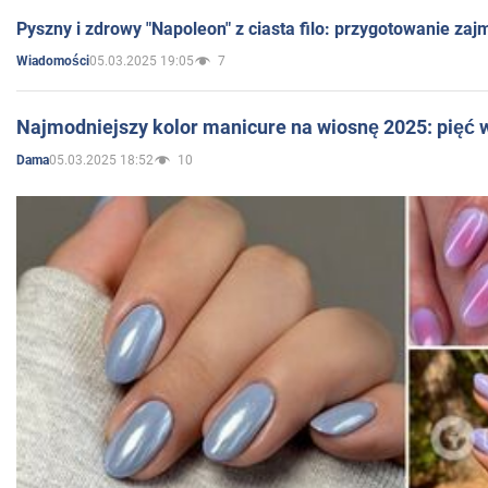
Pyszny i zdrowy "Napoleon" z ciasta filo: przygotowanie zaj
05.03.2025 19:05
7
Wiadomości
Najmodniejszy kolor manicure na wiosnę 2025: pięć
05.03.2025 18:52
10
Dama