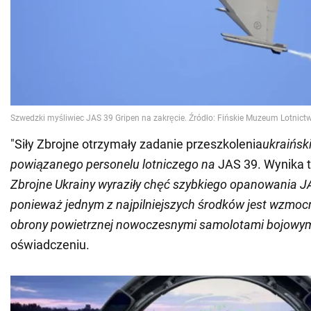
"Siły Zbrojne otrzymały zadanie przeszkolenia
ukraiński
powiązanego personelu lotniczego na
JAS 39. Wynika to
Zbrojne Ukrainy wyraziły chęć szybkiego opanowania JA
ponieważ jednym z najpilniejszych środków jest wzmocn
obrony powietrznej nowoczesnymi samolotami bojowy
oświadczeniu.