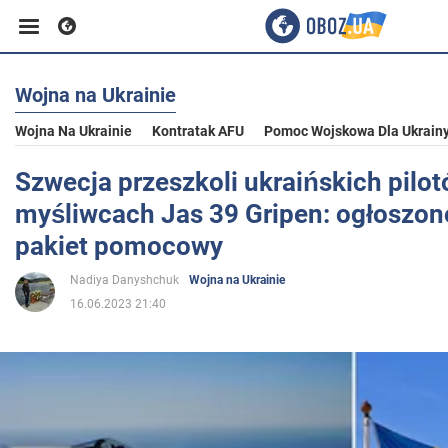
Wojna na Ukrainie
Biznes
Wojna Na Ukrainie
Kontratak AFU
Pomoc Wojskowa Dla Ukrain
Sport
Szwecja przeszkoli ukraińskich pilo
myśliwcach Jas 39 Gripen: ogłoszo
Rozrywka
pakiet pomocowy
Nadiya Danyshchuk
Wojna na Ukrainie
Życie
16.06.2023 21:40
Polityka
Społeczeństwo