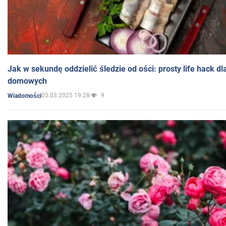
Jak w sekundę oddzielić śledzie od ości: prosty life hack d
domowych
05.03.2025 19:28
9
Wiadomości