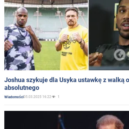
Joshua szykuje dla Usyka ustawkę z walką o 
absolutnego
05.03.2025 16:22
1
Wiadomości