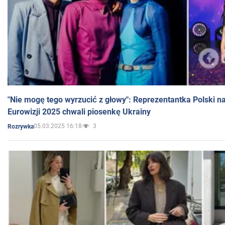
"Nie mogę tego wyrzucić z głowy": Reprezentantka Polski n
Eurowizji 2025 chwali piosenkę Ukrainy
05.03.2025 16:18
3
Rozrywka