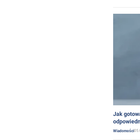
Jak gotow
odpowiedn
05.
Wiadomości