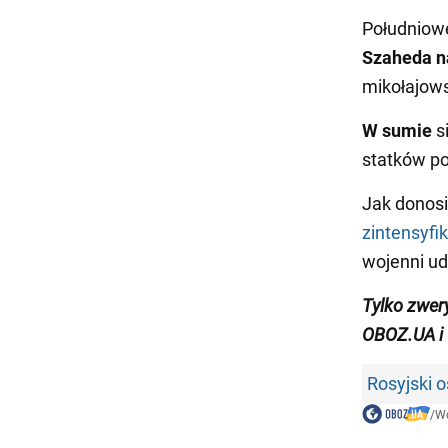
Południo
Szaheda n
mikołajow
W
sumie
s
statków po
Jak donos
zintensyfi
wojenni ud
Tylko
zwer
OBOZ.UA i
Rosyjski o
/
Wo