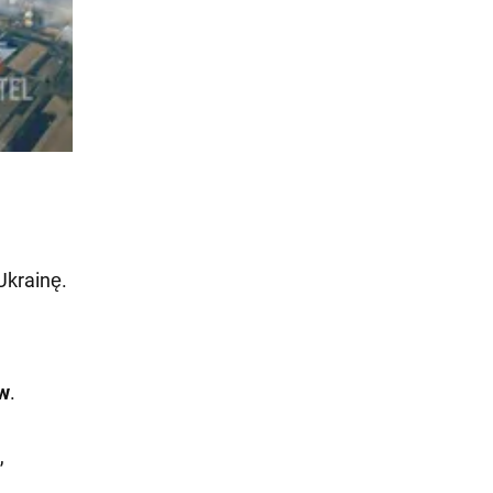
Ukrainę.
ów
.
,