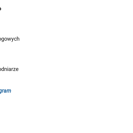
o
ogowych
rodniarze
egram