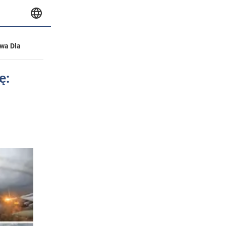
wa Dla
ę: