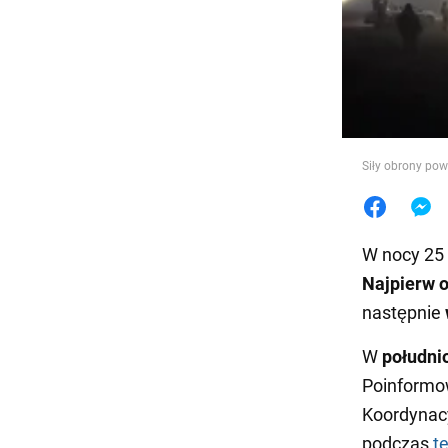
Jedzeni
Siły obrony pow
W nocy 25 
Najpierw o
następnie
W
południ
Poinformo
Koordynac
podczas
te