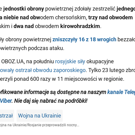
we
jednostki obrony
powietrznej zdołały zestrzelić
jedneg
a niebie nad obw
odem chersońskim,
trzy nad
obwodem
skim i
dwa nad
obwodem
kirowohradzkim
.
iły obrony powietrznej
zniszczyły 16
z 18 wrogich
bezzał
wietrznych podczas ataku.
i OBOZ.UA, na południu
rosyjskie siły
okupacyjne
kowały ostrzał obwodu zaporoskiego
. Tylko 23 lutego zb
erzyli ponad 600 razy w 11 miejscowości w regionie.
yfikowane informacje są dostępne na naszym
kanale Tel
Viber
. Nie daj się nabrać na podróbki!
strzał
Wojna na Ukrainie
jna na Ukrainie
/
Rosjanie przeprowadzili nocny...