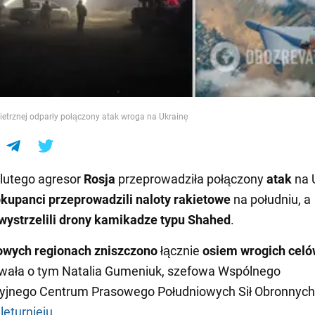
e
ietrznej odparły połączony atak wroga na Ukrainę
lutego agresor
Rosja
przeprowadziła połączony
atak
na 
kupanci przeprowadzili naloty rakietowe
na południu, a
wystrzelili drony kamikadze typu Shahed
.
owych regionach zniszczono
łącznie
osiem wrogich cel
wała o tym Natalia Gumeniuk, szefowa Wspólnego
yjnego Centrum Prasowego Południowych Sił Obronnych
leturnieju
.