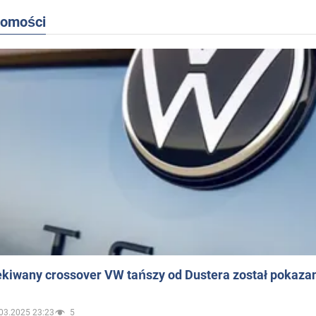
domości
ekiwany crossover VW tańszy od Dustera został pokaza
03.2025 23:23
5