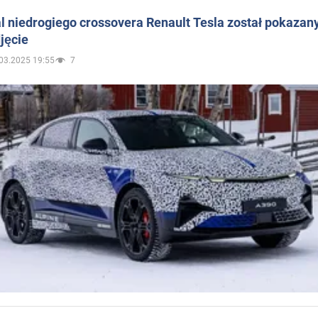
 niedrogiego crossovera Renault Tesla został pokazan
jęcie
03.2025 19:55
7