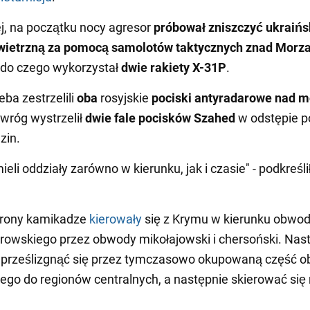
j, na początku nocy agresor
próbował zniszczyć ukraiń
wietrzną za pomocą samolotów taktycznych znad Morz
, do czego wykorzystał
dwie rakiety X-31P
.
eba zestrzelili
oba
rosyjskie
pociski
antyradarowe
nad m
wróg wystrzelił
dwie fale
pocisków Szahed
w odstępie 
zin.
ieli oddziały zarówno w kierunku, jak i czasie" - podkreśli
drony kamikadze
kierowały
się z Krymu w kierunku obwo
rowskiego przez obwody mikołajowski i chersoński. Nas
 prześlizgnąć się przez tymczasowo okupowaną część 
ego do regionów centralnych, a następnie skierować się