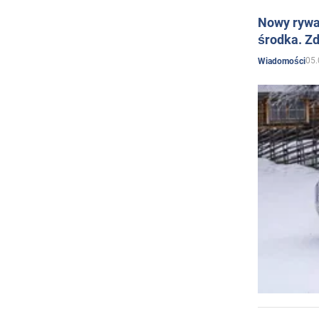
Nowy rywal
środka. Zd
05.
Wiadomości