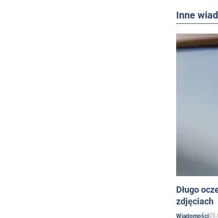
Inne wia
Długo ocz
zdjęciach
05.
Wiadomości