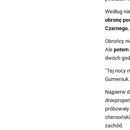
Według nie
obronę po
Czarnego
Obrońcy ni
Ale
potem
dwóch god
"Tej nocy m
Gumeniuk.
Najpierw 
dniepropet
próbowały
chersoński
zachód.