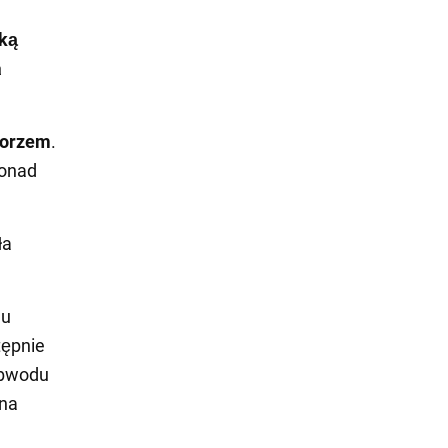
ską
a
orzem
.
ponad
ła
du
tępnie
obwodu
 na