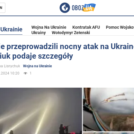
N
Wojna Na Ukrainie
Kontratak AFU
Pomoc Wojsko
Ukrainie
Ukrainy
Wołodymyr Zełenski
e przeprowadzili nocny atak na Ukrain
uk podaje szczegóły
ka
a Lisnychuk
Wojna na Ukrainie
.2024 10:20
1
eństwo
a Ukrainie