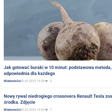
Jak gotować buraki w 10 minut: podstawowa metoda, 
odpowiednia dla każdego
05.03.2025 19:58
6
Wiadomości
Nowy rywal niedrogiego crossovera Renault Tesla zo
środka. Zdjęcie
05.03.2025 19:55
7
Wiadomości