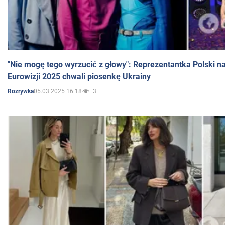
"Nie mogę tego wyrzucić z głowy": Reprezentantka Polski n
Eurowizji 2025 chwali piosenkę Ukrainy
05.03.2025 16:18
3
Rozrywka