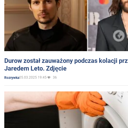
Durow został zauważony podczas kolacji prz
Jaredem Leto. Zdjęcie
05.03.2025 19:45
36
Rozrywka