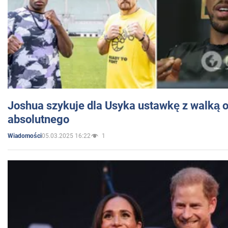
Joshua szykuje dla Usyka ustawkę z walką o 
absolutnego
05.03.2025 16:22
1
Wiadomości