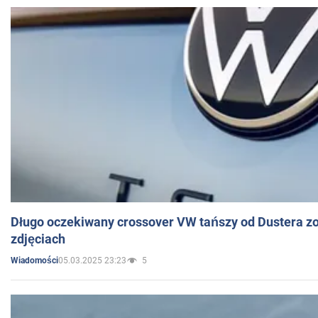
Długo oczekiwany crossover VW tańszy od Dustera zo
zdjęciach
05.03.2025 23:23
5
Wiadomości