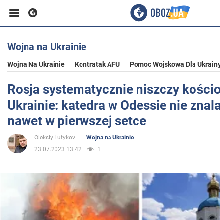
Wojna na Ukrainie
Biznes
Wojna Na Ukrainie
Kontratak AFU
Pomoc Wojskowa Dla Ukrain
Sport
Rosja systematycznie niszczy kościo
Ukrainie: katedra w Odessie nie znala
Rozrywka
nawet w pierwszej setce
Oleksiy Lutykov
Wojna na Ukrainie
Życie
23.07.2023 13:42
1
Polityka
Społeczeństwo