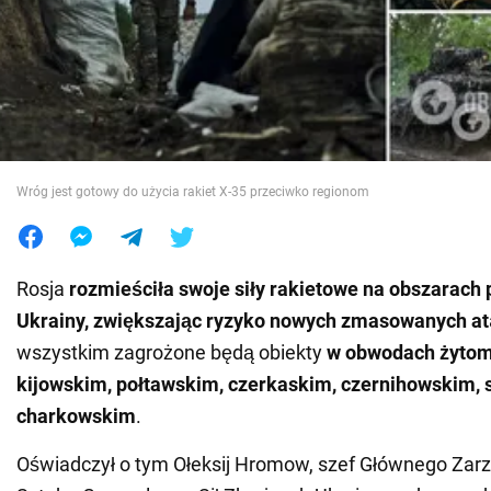
Wojna na Ukrainie
Świat
Jedzenie
Wróg jest gotowy do użycia rakiet X-35 przeciwko regionom
Rosja
rozmieściła swoje siły rakietowe na obszarach
Ukrainy, zwiększając ryzyko nowych zmasowanych at
wszystkim zagrożone będą obiekty
w obwodach żytom
kijowskim, połtawskim, czerkaskim, czernihowskim,
charkowskim
.
Oświadczył o tym Ołeksij Hromow, szef Głównego Zar