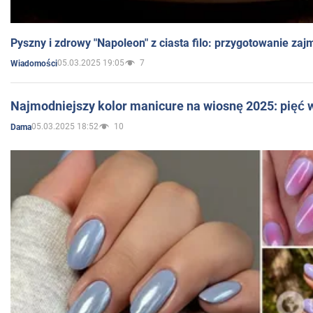
Pyszny i zdrowy "Napoleon" z ciasta filo: przygotowanie zaj
05.03.2025 19:05
7
Wiadomości
Najmodniejszy kolor manicure na wiosnę 2025: pięć
05.03.2025 18:52
10
Dama