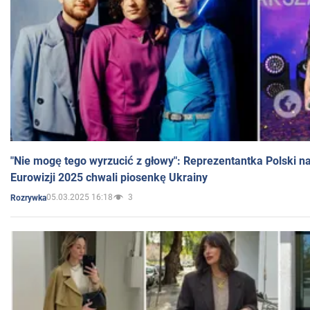
"Nie mogę tego wyrzucić z głowy": Reprezentantka Polski n
Eurowizji 2025 chwali piosenkę Ukrainy
05.03.2025 16:18
3
Rozrywka