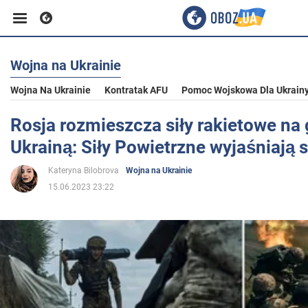
Wojna na Ukrainie
Biznes
Wojna Na Ukrainie
Kontratak AFU
Pomoc Wojskowa Dla Ukrain
Sport
Rosja rozmieszcza siły rakietowe na 
Ukrainą: Siły Powietrzne wyjaśniają 
Rozrywka
Kateryna Bilobrova
Wojna na Ukrainie
15.06.2023 23:22
Życie
Polityka
Społeczeństwo