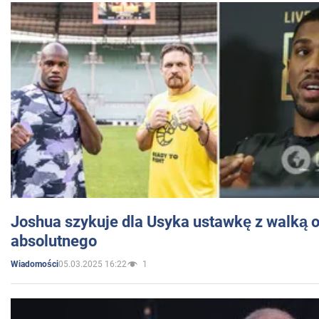
Joshua szykuje dla Usyka ustawkę z walką o 
absolutnego
05.03.2025 16:22
1
Wiadomości