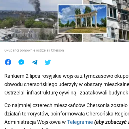
Wojna na Ukrainie
Świat
Jedzenie
Okupanci ponownie ostrzelali Chersoń
Rankiem 2 lipca rosyjskie wojska z tymczasowo okupo
obwodu chersońskiego uderzyły w obszary mieszkalne
Ostrzelali infrastrukturę cywilną i zaatakowali budyne
Co najmniej czterech mieszkańców Chersonia zostało
działań terrorystów, poinformowała Chersońska Regio
Administracja Wojskowa w
Telegramie
(aby zobaczyć z