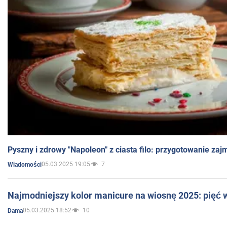
Pyszny i zdrowy "Napoleon" z ciasta filo: przygotowanie zaj
05.03.2025 19:05
7
Wiadomości
Najmodniejszy kolor manicure na wiosnę 2025: pięć
05.03.2025 18:52
10
Dama