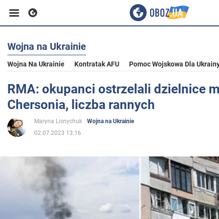
Wojna na Ukrainie
Biznes
Wojna Na Ukrainie
Kontratak AFU
Pomoc Wojskowa Dla Ukrain
Sport
RMA: okupanci ostrzelali dzielnice 
Chersonia, liczba rannych
Rozrywka
Maryna Lisnychuk
Wojna na Ukrainie
02.07.2023 13:16
Życie
Polityka
Społeczeństwo