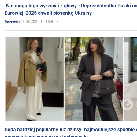
"Nie mogę tego wyrzucić z głowy": Reprezentantka Polski n
Eurowizji 2025 chwali piosenkę Ukrainy
05.03.2025 16:18
3
Rozrywka
Będą bardziej popularne niż dżinsy: najmodniejsze spodnie 
masowo kupowane przez fashionistki