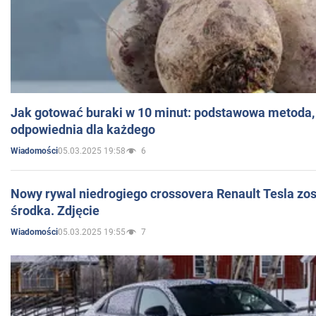
Jak gotować buraki w 10 minut: podstawowa metoda, 
odpowiednia dla każdego
05.03.2025 19:58
6
Wiadomości
Nowy rywal niedrogiego crossovera Renault Tesla zo
środka. Zdjęcie
05.03.2025 19:55
7
Wiadomości