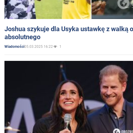
Joshua szykuje dla Usyka ustawkę z walką o 
absolutnego
05.03.2025 16:22
1
Wiadomości