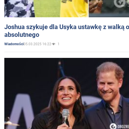
Joshua szykuje dla Usyka ustawkę z walką o 
absolutnego
05.03.2025 16:22
1
Wiadomości