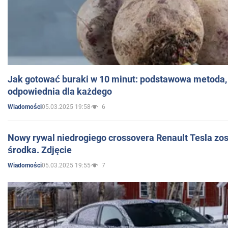
Jak gotować buraki w 10 minut: podstawowa metoda, 
odpowiednia dla każdego
05.03.2025 19:58
6
Wiadomości
Nowy rywal niedrogiego crossovera Renault Tesla zo
środka. Zdjęcie
05.03.2025 19:55
7
Wiadomości