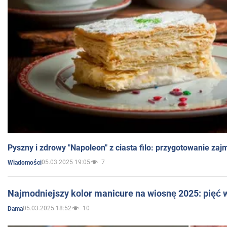
Pyszny i zdrowy "Napoleon" z ciasta filo: przygotowanie zaj
05.03.2025 19:05
7
Wiadomości
Najmodniejszy kolor manicure na wiosnę 2025: pięć
05.03.2025 18:52
10
Dama