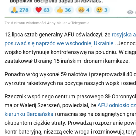
12 lipca sztab generalny AFU oświadczył, że
rosyjska 
posuwać się naprzód we wschodniej Ukrainie
. Jednoc
wojsko kontynuuje kontrofensywę na południu. W ciąg
zaatakował Ukrainę 15 irańskimi dronami kamikaze.
Ponadto wróg wykonał 59 nalotów i przeprowadził 40 o
wyrzutni rakietowych na pozycje naszych wojsk i osiedl
Rzecznik wspólnego centrum prasowego Sił Obronnych 
major Walerij Szerszeń, powiedział, że
AFU odniosło c
kierunku Berdiańska
i umacnia się na osiągniętych gra
okupantom ciężkie straty. Prowadzą rozpoznanie powi
kontr-bateryjną, niszczą cele wroga i rozminowują teryt