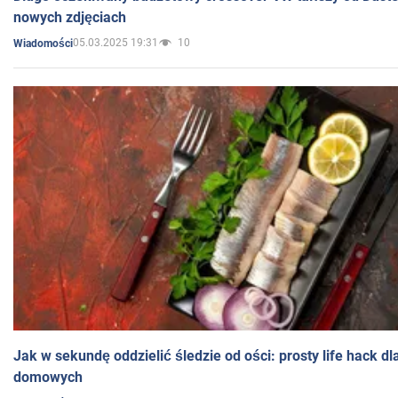
nowych zdjęciach
05.03.2025 19:31
10
Wiadomości
Jak w sekundę oddzielić śledzie od ości: prosty life hack d
domowych