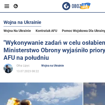
Wojna na Ukrainie
Biznes
Wojna Na Ukrainie
Kontratak AFU
Pomoc Wojskowa Dla Ukrain
Sport
"Wykonywanie zadań w celu osłabien
Ministerstwo Obrony wyjaśniło priory
Rozrywka
AFU na południu
Olha Lipyc
Wojna na Ukrainie
Życie
13.07.2023 08:22
Polityka
Społeczeństwo