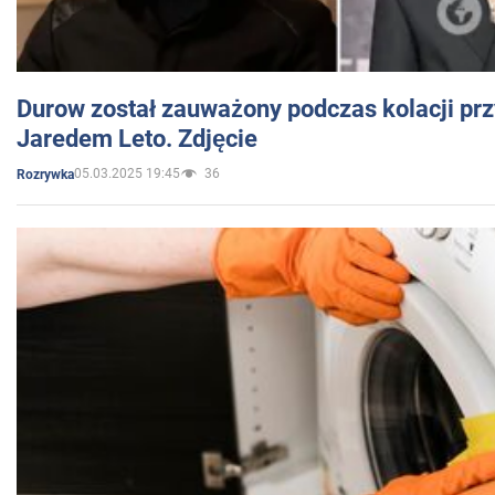
Durow został zauważony podczas kolacji prz
Jaredem Leto. Zdjęcie
05.03.2025 19:45
36
Rozrywka