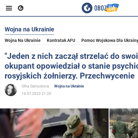
Wojna na Ukrainie
Biznes
Wojna Na Ukrainie
Kontratak AFU
Pomoc Wojskowa Dla Ukrain
Sport
"Jeden z nich zaczął strzelać do swo
okupant opowiedział o stanie psych
Rozrywka
rosyjskich żołnierzy. Przechwycenie
Olha Ganyukova
Wojna na Ukrainie
Życie
14.07.2023 21:20
Polityka
Społeczeństwo