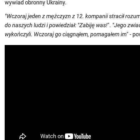
wywiad obronny Ukrainy.
"Wczoraj jeden z mężczyzn z 12. kompanii stracił rozum
do naszych ludzi i powiedział: "Zabiję was!
".
"Jego zwia
wykończyli. Wczoraj go ciągnąłem, pomagałem im
" - p