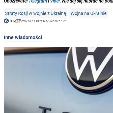
Obozrevatel
Telegram
i
Viber
. Nie daj się nabrać na pod
Straty Rosji w wojnie z Ukrainą
Wojna na Ukrainie
/
Wojna na Ukrainie
/
"Jeden z nich...
Inne wiadomości