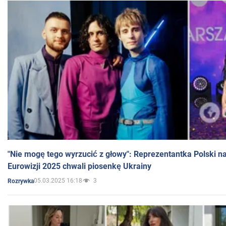
"Nie mogę tego wyrzucić z głowy": Reprezentantka Polski n
Eurowizji 2025 chwali piosenkę Ukrainy
05.03.2025 16:18
3
Rozrywka