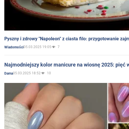
Pyszny i zdrowy "Napoleon" z ciasta filo: przygotowanie zaj
05.03.2025 19:05
7
Wiadomości
Najmodniejszy kolor manicure na wiosnę 2025: pięć
05.03.2025 18:52
10
Dama