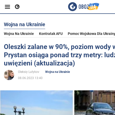
Wojna na Ukrainie
Biznes
Wojna Na Ukrainie
Kontratak AFU
Pomoc Wojskowa Dla Ukrain
Sport
Oleszki zalane w 90%, poziom wody 
Prystan osiąga ponad trzy metry: lud
Rozrywka
uwięzieni (aktualizacja)
Oleksiy Lutykov
Wojna na Ukrainie
Życie
08.06.2023 13:40
Polityka
Społeczeństwo