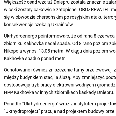
Większość osad wzdłuż Dniepru została znacznie zalan
wioski zostały całkowicie zatopione. OBOZREVATEL mon
się w obwodzie chersońskim po rosyjskim ataku terror
konsekwencje czekają Ukraińców.
Ukrhydroenergo poinformowało, że od rana 8 czerwc
zbiorniku Kakhovka nadal spada. Od 8 rano poziom zbi
Nikopola wynosi 13,05 metra. W ciągu dnia poziom wo
Kakhovka spadł o ponad metr.
Odnotowano również zniszczenie tamy przelewowej, z
między budynkiem stacji a śluzą. Aby zmniejszyć podtop
dostosowują tryb pracy elektrowni wodnych i gromad
HPP Kakhovka w innych zbiornikach kaskady Dniepru.
Ponadto "Ukrhydroenergo" wraz z instytutem projekt
"Ukrhydroproject" pracuje nad projektem budowy przel