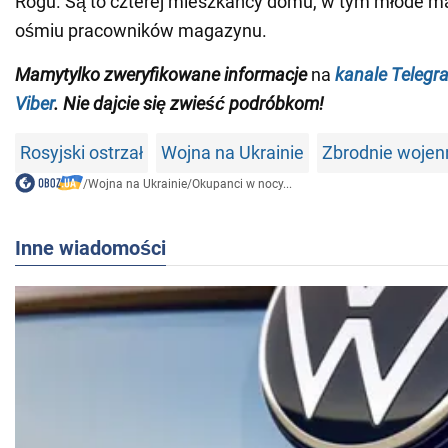
Rogu. Są to czterej mieszkańcy domu, w tym młode m
ośmiu pracowników magazynu.
Mamy
tylko
zweryfikowane informacje
na
kanale Telegr
Viber
. Nie dajcie się zwieść podróbkom!
Rosyjski ostrzał
Wojna na Ukrainie
Zbrodnie wojen
/
Wojna na Ukrainie
/
Okupanci w nocy...
Inne wiadomości