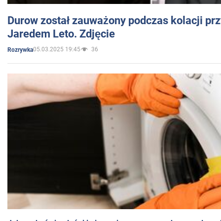
Durow został zauważony podczas kolacji prz
Jaredem Leto. Zdjęcie
05.03.2025 19:45
36
Rozrywka