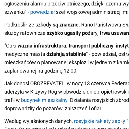
ogłoszeniu alarmu przeciwlotniczego, dzięki czemu wys
szwanku" -
powiedział
szef wojskowej administracji mi
Podkreślił, że szkody
są znaczne
. Rano Państwowa Słu
służby ratownicze
szybko ugasiły poż
ary,
trwa usuwan
"Cała
ważna infrastruktura
,
transport publiczny
,
insty
medyczne miasta
działają stabilnie
" - powiedział, ost
mieszkańców o planowanej eksplozji w jednym z kam
zaplanowanej na godzinę 12:00.
Jak donosi OBOZREVATEL, w nocy 13 czerwca Federac
uderzyła w Krzywy Róg w obwodzie dniepropietrowskim
trafił w
budynek mieszkalny
. Działania rosyjskich zbr
doprowadziły do pożarów, zniszczeń i ofiar.
Według wyjaśnionych danych,
rosyjskie rakiety zabiły