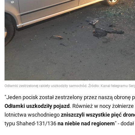
"Jeden pocisk został zestrzelony przez naszą obronę p
Odłamki uszkodziły pojazd
. Również w nocy żołnierz
lotnictwa wschodniego
zniszczyli wszystkie pięć
dron
typu Shahed-131/136
na niebie nad regionem
" - dodał