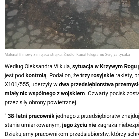
Według Oleksandra Vilkula,
sytuacja w Krzywym Rogu
jest pod
kontrolą
. Podał on, że
trzy rosyjskie
rakiety, 
X101/555, uderzyły w
dwa przedsiębiorstwa przemysło
miały nic wspólnego z wojskiem
. Czwarty pocisk zost
przez siły obrony powietrznej.
"
38-letni pracownik
jednego z przedsiębiorstw znajduj
stanie umiarkowanym,
jego życiu nie
zagraża niebezp
Dziękujemy pracownikom przedsiębiorstw, którzy schron