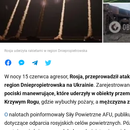
Wojna na Ukrainie
Świat
Jedzenie
Rosja uderzyła rakietami w region Dniepropietrowska
W nocy 15 czerwca agresor,
Rosja, przeprowadził atak
region Dniepropietrowska na Ukrainie
. Zarejestrowa
pociski manewrujące, które uderzyły w obiekty prze
Krzywym Rogu
, gdzie wybuchły pożary, a
mężczyzna z
O
nalotach poinformowały Siły Powietrzne AFU, publik
dotyczące odparcia rosyjskich celów powietrznych. Pó