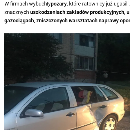
W firmach wybuchły
pożary
, które ratownicy już ugasil
znacznych
uszkodzeniach zakładów produkcyjnych
,
u
gazociągach
,
zniszczonych warsztatach naprawy opon