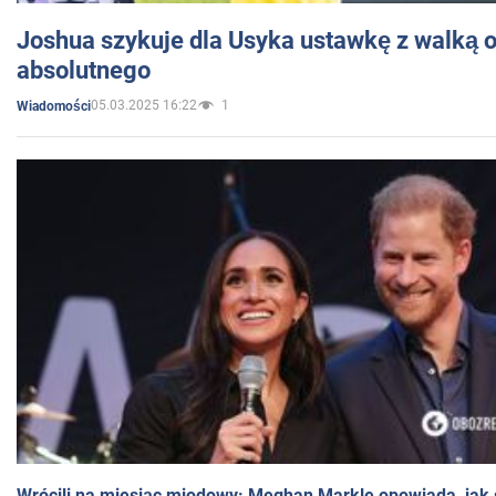
Joshua szykuje dla Usyka ustawkę z walką o 
absolutnego
05.03.2025 16:22
1
Wiadomości
Wrócili na miesiąc miodowy: Meghan Markle opowiada, jak s