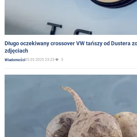
Długo oczekiwany crossover VW tańszy od Dustera zo
zdjęciach
05.03.2025 23:23
5
Wiadomości