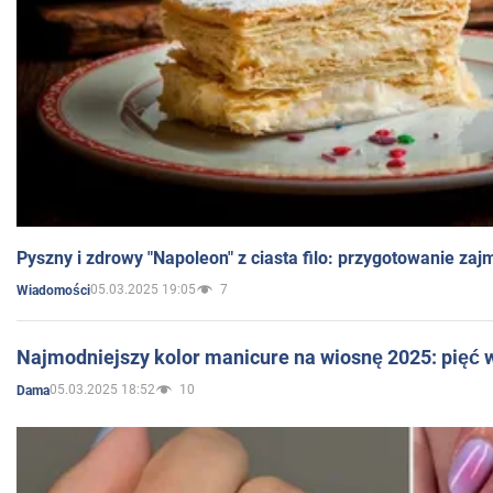
Pyszny i zdrowy "Napoleon" z ciasta filo: przygotowanie zaj
05.03.2025 19:05
7
Wiadomości
Najmodniejszy kolor manicure na wiosnę 2025: pięć
05.03.2025 18:52
10
Dama