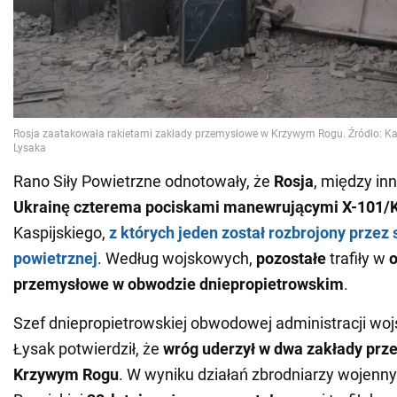
Rano Siły Powietrzne odnotowały, że
Rosja
, między in
Ukrainę czterema pociskami manewrującymi X-101/
Kaspijskiego,
z których jeden został rozbrojony przez 
powietrznej
. Według wojskowych,
pozostałe
trafiły w
o
przemysłowe w obwodzie dniepropietrowskim
.
Szef dniepropietrowskiej obwodowej administracji woj
Łysak potwierdził, że
wróg uderzył w dwa zakłady pr
Krzywym Rogu
. W wyniku działań zbrodniarzy wojenny