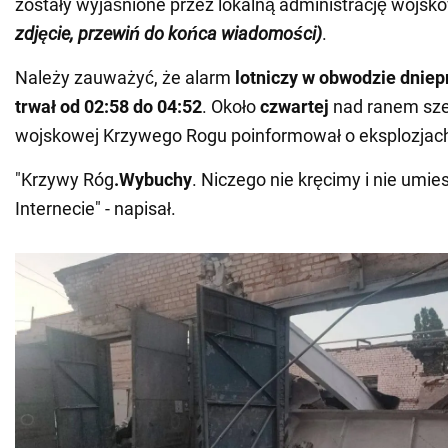
zostały wyjaśnione przez lokalną administrację wojs
zdjęcie, przewiń do końca wiadomości)
.
Należy zauważyć, że alarm
lotniczy w obwodzie dnie
trwał od 02:58 do 04:52
. Około
czwartej
nad ranem szef
wojskowej Krzywego Rogu poinformował o eksplozjach
"Krzywy Róg
.
Wybuchy
. Niczego nie kręcimy i nie umi
Internecie" - napisał.