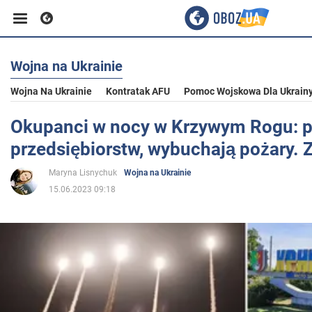
Wojna na Ukrainie
Biznes
Wojna Na Ukrainie
Kontratak AFU
Pomoc Wojskowa Dla Ukrain
Sport
Okupanci w nocy w Krzywym Rogu: 
przedsiębiorstw, wybuchają pożary. 
Rozrywka
Maryna Lisnychuk
Wojna na Ukrainie
15.06.2023 09:18
Życie
Polityka
Społeczeństwo