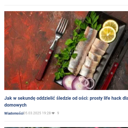
Jak w sekundę oddzielić śledzie od ości: prosty life hack d
domowych
05.03.2025 19:28
9
Wiadomości