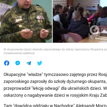
Wojna na Ukrainie
Świat
Jedzenie
W okupowanej części obwodu zaporoskiego do szkoły zaproszono Rosjanina p
molestowanie nieletnich
Okupacyjne "władze" tymczasowo zajętego przez Ros
zaporoskiego zaprosiły do szkoły dyżurnego okupanta,
przeprowadził "lekcję odwagi" dla ukraińskich dzieci. W
oskarżony o nagabywanie dzieci w rosyjskim Kraju Zab
Tam "dowódca oddziału w Nachodce" Aleksandr Morz