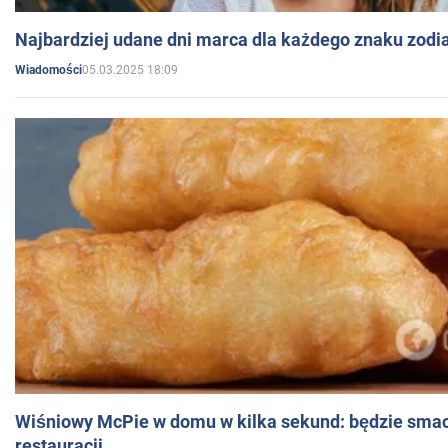
Najbardziej udane dni marca dla każdego znaku zodi
05.03.2025 18:09
Wiadomości
Wiśniowy McPie w domu w kilka sekund: będzie smac
restauracji