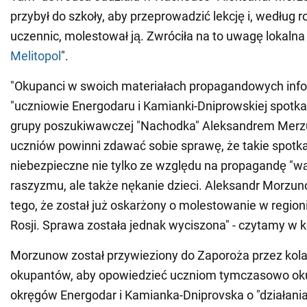
przybył do szkoły, aby przeprowadzić lekcję i, według r
uczennic, molestował ją. Zwróciła na to uwagę lokaln
Melitopol
".
"Okupanci w swoich materiałach propagandowych info
"uczniowie Energodaru i Kamianki-Dniprowskiej spotka
grupy poszukiwawczej "Nachodka" Aleksandrem Mer
uczniów powinni zdawać sobie sprawę, że takie spotk
niebezpieczne nie tylko ze względu na propagandę "wą
raszyzmu, ale także nękanie dzieci. Aleksandr Morzun
tego, że został już oskarżony o molestowanie w region
Rosji. Sprawa została jednak wyciszona" - czytamy w 
Morzunow został przywieziony do Zaporoża przez kol
okupantów, aby opowiedzieć uczniom tymczasowo o
okręgów Energodar i Kamianka-Dniprovska o "działani