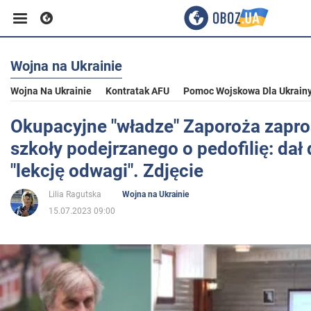
Wojna na Ukrainie
Biznes
Wojna Na Ukrainie
Kontratak AFU
Pomoc Wojskowa Dla Ukrain
Sport
Okupacyjne "władze" Zaporoża zapro
szkoły podejrzanego o pedofilię: dał
Rozrywka
"lekcję odwagi". Zdjęcie
Lilia Ragutska
Wojna na Ukrainie
Życie
15.07.2023 09:00
Polityka
Społeczeństwo