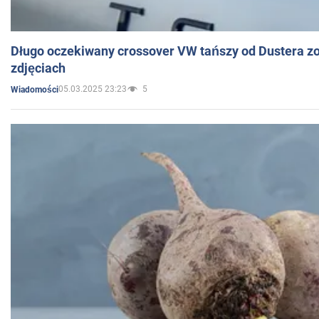
Długo oczekiwany crossover VW tańszy od Dustera zo
zdjęciach
05.03.2025 23:23
5
Wiadomości