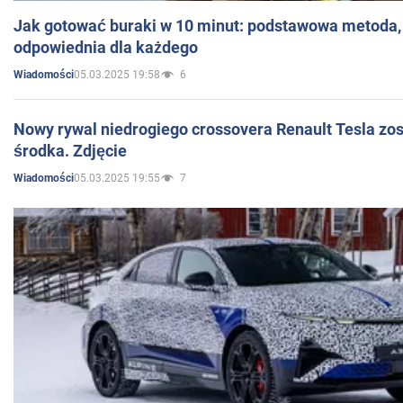
Jak gotować buraki w 10 minut: podstawowa metoda, 
odpowiednia dla każdego
05.03.2025 19:58
6
Wiadomości
Nowy rywal niedrogiego crossovera Renault Tesla zo
środka. Zdjęcie
05.03.2025 19:55
7
Wiadomości