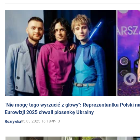
"Nie mogę tego wyrzucić z głowy": Reprezentantka Polski n
Eurowizji 2025 chwali piosenkę Ukrainy
05.03.2025 16:18
3
Rozrywka