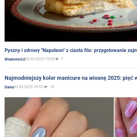
Pyszny i zdrowy "Napoleon" z ciasta filo: przygotowanie zaj
05.03.2025 19:05
7
Wiadomości
Najmodniejszy kolor manicure na wiosnę 2025: pięć
05.03.2025 18:52
10
Dama