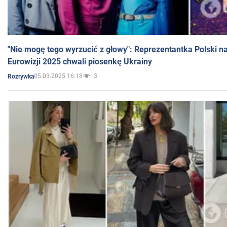
"Nie mogę tego wyrzucić z głowy": Reprezentantka Polski n
Eurowizji 2025 chwali piosenkę Ukrainy
05.03.2025 16:18
3
Rozrywka