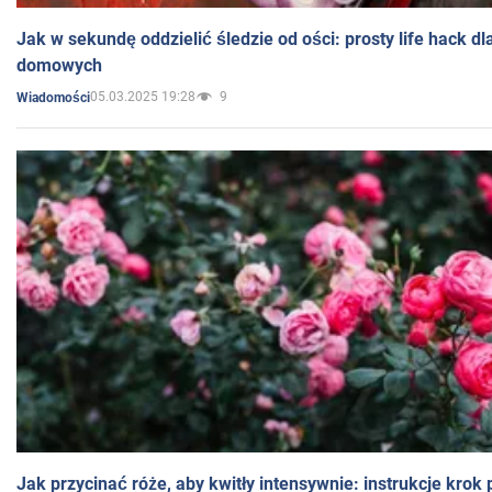
Jak w sekundę oddzielić śledzie od ości: prosty life hack d
domowych
05.03.2025 19:28
9
Wiadomości
Jak przycinać róże, aby kwitły intensywnie: instrukcje krok