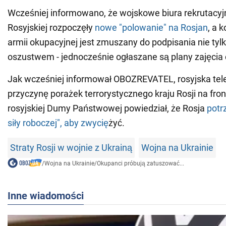
Wcześniej informowano, że wojskowe biura rekrutacyj
Rosyjskiej rozpoczęły
nowe "polowanie" na Rosjan
, a 
armii okupacyjnej jest zmuszany do podpisania nie tylko
oszustwem - jednocześnie ogłaszane są plany zajęcia c
Jak wcześniej informował OBOZREVATEL, rosyjska tele
przyczynę porażek terrorystycznego kraju Rosji na fron
rosyjskiej Dumy Państwowej powiedział, że Rosja
potr
siły roboczej", aby zwycię
żyć.
Straty Rosji w wojnie z Ukrainą
Wojna na Ukrainie
/
Wojna na Ukrainie
/
Okupanci próbują zatuszować...
Inne wiadomości