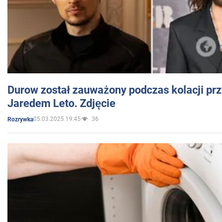
Durow został zauważony podczas kolacji prz
Jaredem Leto. Zdjęcie
05.03.2025 19:45
36
Rozrywka