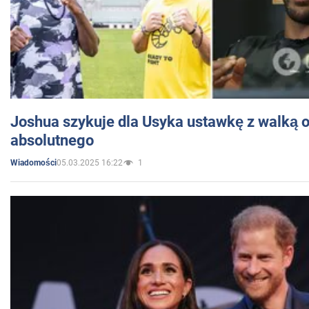
Joshua szykuje dla Usyka ustawkę z walką o 
absolutnego
05.03.2025 16:22
1
Wiadomości