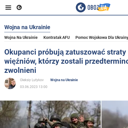
Wojna na Ukrainie
Biznes
Wojna Na Ukrainie
Kontratak AFU
Pomoc Wojskowa Dla Ukrain
Sport
Okupanci próbują zatuszować straty i
więźniów, którzy zostali przedtermi
Rozrywka
zwolnieni
Oleksiy Lutykov
Wojna na Ukrainie
Życie
03.06.2023 13:00
Polityka
Społeczeństwo