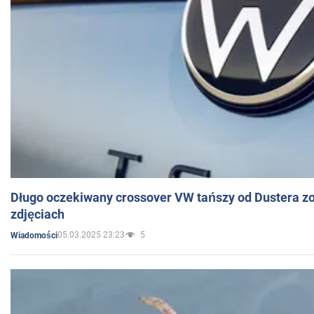
Długo oczekiwany crossover VW tańszy od Dustera zo
zdjęciach
05.03.2025 23:23
5
Wiadomości