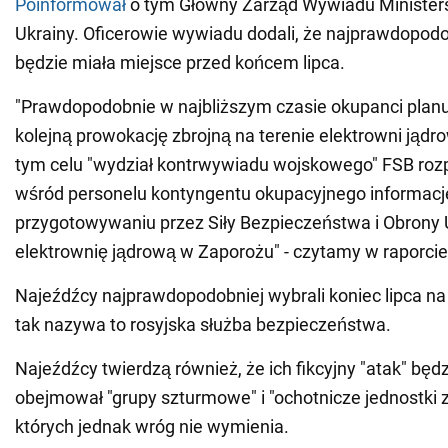
Poinformował
o tym Główny Zarząd Wywiadu Minister
Ukrainy. Oficerowie wywiadu dodali, że najprawdopod
będzie miała miejsce przed końcem lipca.
"Prawdopodobnie w najbliższym czasie okupanci plan
kolejną prowokację zbrojną na terenie elektrowni jąd
tym celu "wydział kontrwywiadu wojskowego" FSB ro
wśród personelu kontyngentu okupacyjnego informac
przygotowywaniu przez Siły Bezpieczeństwa i Obrony 
elektrownię jądrową w Zaporożu" - czytamy w raporcie
Najeźdźcy najprawdopodobniej wybrali koniec lipca na
tak nazywa to rosyjska służba bezpieczeństwa.
Najeźdźcy twierdzą również, że ich fikcyjny "atak" bę
obejmował "grupy szturmowe" i "ochotnicze jednostki z
których jednak wróg nie wymienia.