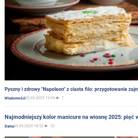
Pyszny i zdrowy "Napoleon" z ciasta filo: przygotowanie zaj
05.03.2025 19:05
7
Wiadomości
Najmodniejszy kolor manicure na wiosnę 2025: pięć
05.03.2025 18:52
10
Dama