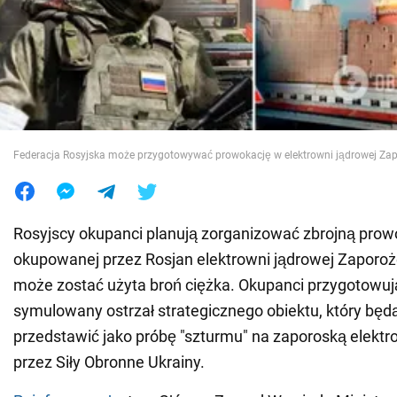
Wojna na Ukrainie
Świat
Jedzenie
Federacja Rosyjska może przygotowywać prowokację w elektrowni jądrowej Za
Rosyjscy okupanci planują zorganizować zbrojną prow
okupowanej przez Rosjan elektrowni jądrowej Zaporoże
może zostać użyta broń ciężka. Okupanci przygotowuj
symulowany ostrzał strategicznego obiektu, który będ
przedstawić jako próbę "szturmu" na zaporoską elektr
przez Siły Obronne Ukrainy.