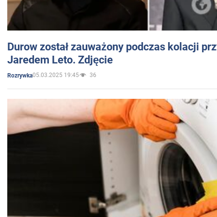
Durow został zauważony podczas kolacji prz
Jaredem Leto. Zdjęcie
05.03.2025 19:45
36
Rozrywka