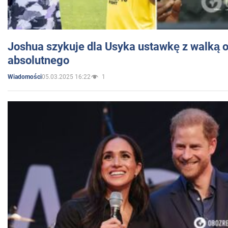
Joshua szykuje dla Usyka ustawkę z walką o 
absolutnego
05.03.2025 16:22
1
Wiadomości