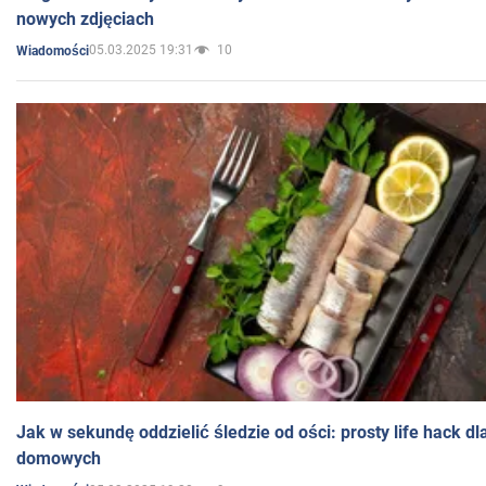
nowych zdjęciach
05.03.2025 19:31
10
Wiadomości
Jak w sekundę oddzielić śledzie od ości: prosty life hack d
domowych