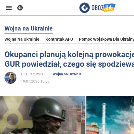
Wojna na Ukrainie
Biznes
Wojna Na Ukrainie
Kontratak AFU
Pomoc Wojskowa Dla Ukrain
Sport
Okupanci planują kolejną prowokacj
GUR powiedział, czego się spodziew
Rozrywka
Lilia Ragutska
Wojna na Ukrainie
19.07.2023 16:58
Życie
Polityka
Społeczeństwo