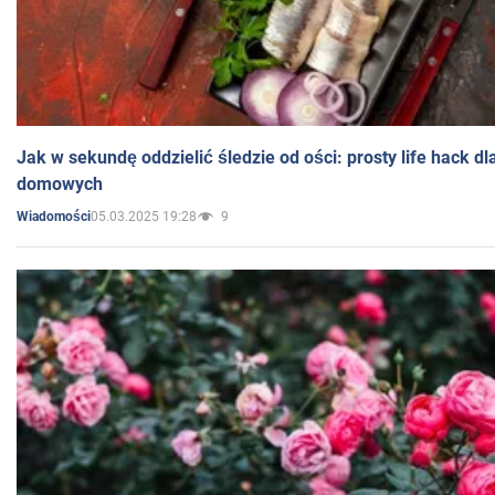
Jak w sekundę oddzielić śledzie od ości: prosty life hack d
domowych
05.03.2025 19:28
9
Wiadomości