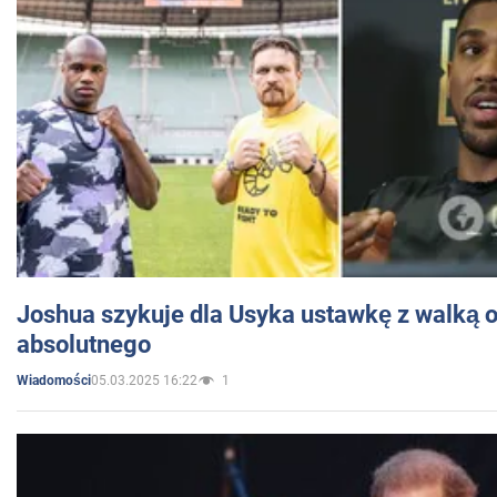
Joshua szykuje dla Usyka ustawkę z walką o 
absolutnego
05.03.2025 16:22
1
Wiadomości