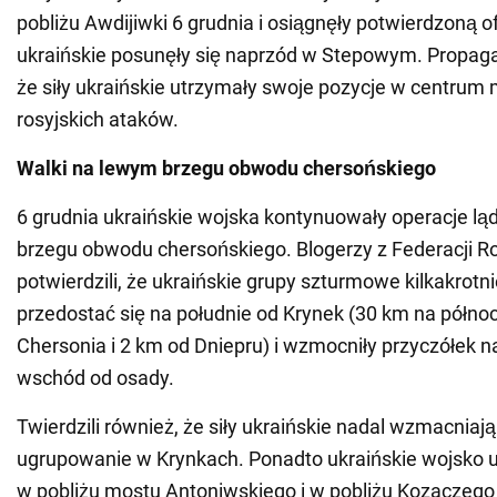
pobliżu Awdijiwki 6 grudnia i osiągnęły potwierdzoną
ukraińskie posunęły się naprzód w Stepowym. Propaga
że siły ukraińskie utrzymały swoje pozycje w centru
rosyjskich ataków.
Walki na lewym brzegu obwodu chersońskiego
6 grudnia ukraińskie wojska kontynuowały operacje l
brzegu obwodu chersońskiego. Blogerzy z Federacji Ro
potwierdzili, że ukraińskie grupy szturmowe kilkakrotn
przedostać się na południe od Krynek (30 km na półn
Chersonia i 2 km od Dniepru) i wzmocniły przyczółek 
wschód od osady.
Twierdzili również, że siły ukraińskie nadal wzmacniaj
ugrupowanie w Krynkach. Ponadto ukraińskie wojsko 
w pobliżu mostu Antoniwskiego i w pobliżu Kozaczego