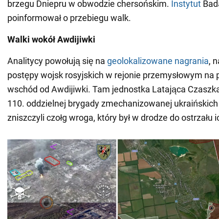
brzegu Dniepru w obwodzie chersońskim.
Instytut
Bada
poinformował o przebiegu walk.
Walki wokół Awdijiwki
Analitycy powołują się na
geolokalizowane nagrania
, 
postępy wojsk rosyjskich w rejonie przemysłowym na
wschód od Awdijiwki. Tam jednostka Latająca Czaszka
110. oddzielnej brygady zmechanizowanej ukraińskich 
zniszczyli czołg wroga, który był w drodze do ostrzału i