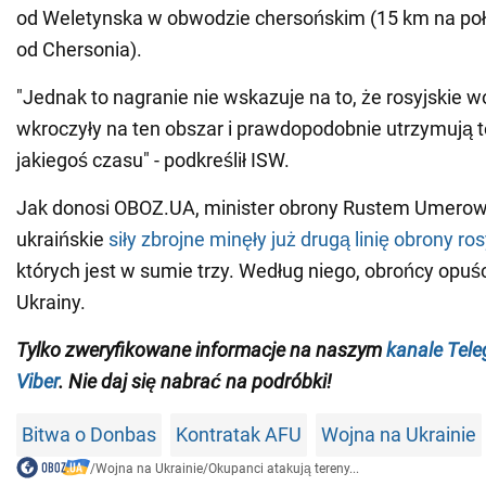
od Weletynska w obwodzie chersońskim (15 km na po
od Chersonia).
"Jednak to nagranie nie wskazuje na to, że rosyjskie 
wkroczyły na ten obszar i prawdopodobnie utrzymują t
jakiegoś czasu" - podkreślił ISW.
Jak donosi OBOZ.UA, minister obrony Rustem Umerow 
ukraińskie
siły zbrojne minęły już drugą linię obrony ro
których jest w sumie trzy. Według niego, obrońcy opuśc
Ukrainy.
Tylko zweryfikowane informacje na naszym
kanale Tel
Viber
. Nie daj się nabrać na podróbki!
Bitwa o Donbas
Kontratak AFU
Wojna na Ukrainie
/
Wojna na Ukrainie
/
Okupanci atakują tereny...