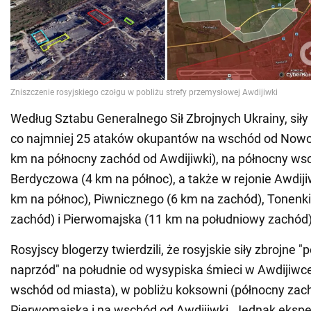
Według Sztabu Generalnego Sił Zbrojnych Ukrainy, siły 
co najmniej 25 ataków okupantów na wschód od Now
km na północny zachód od Awdijiwki), na północny ws
Berdyczowa (4 km na północ), a także w rejonie Awdij
km na północ), Piwnicznego (6 km na zachód), Tonenk
zachód) i Pierwomajska (11 km na południowy zachód)
Rosyjscy blogerzy twierdzili, że rosyjskie siły zbrojne "
naprzód" na południe od wysypiska śmieci w Awdijiwc
wschód od miasta), w pobliżu koksowni (północny zach
Pierwomajska i na wschód od Awdijiwki. Jednak eksper