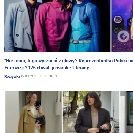
"Nie mogę tego wyrzucić z głowy": Reprezentantka Polski n
Eurowizji 2025 chwali piosenkę Ukrainy
05.03.2025 16:18
3
Rozrywka