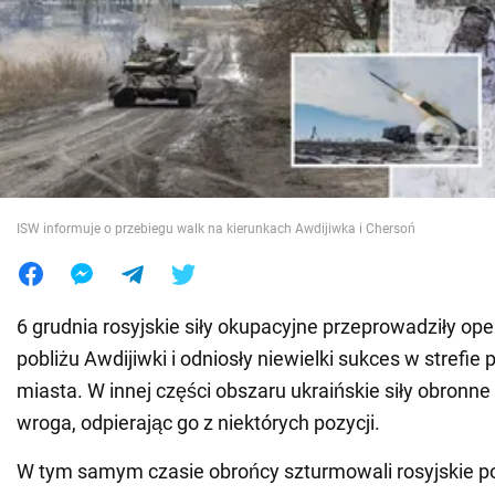
Wojna na Ukrainie
Świat
Jedzenie
ISW informuje o przebiegu walk na kierunkach Awdijiwka i Chersoń
6 grudnia rosyjskie siły okupacyjne przeprowadziły o
pobliżu Awdijiwki i odniosły niewielki sukces w strefie
miasta. W innej części obszaru ukraińskie siły obronn
wroga, odpierając go z niektórych pozycji.
W tym samym czasie obrońcy szturmowali rosyjskie p