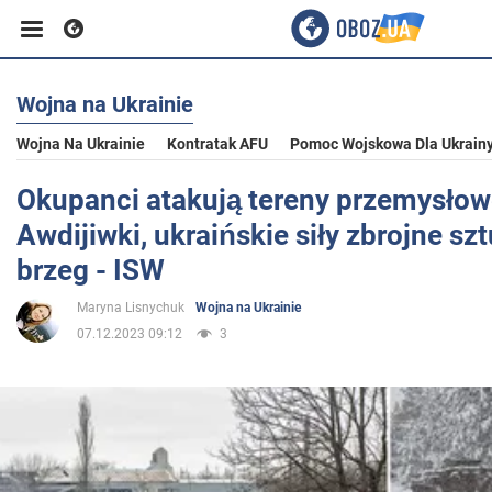
Wojna na Ukrainie
Biznes
Wojna Na Ukrainie
Kontratak AFU
Pomoc Wojskowa Dla Ukrain
Sport
Okupanci atakują tereny przemysłow
Awdijiwki, ukraińskie siły zbrojne sz
Rozrywka
brzeg - ISW
Maryna Lisnychuk
Wojna na Ukrainie
Życie
07.12.2023 09:12
3
Polityka
Społeczeństwo