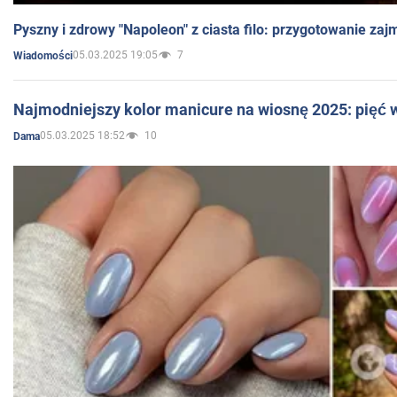
Pyszny i zdrowy "Napoleon" z ciasta filo: przygotowanie zaj
05.03.2025 19:05
7
Wiadomości
Najmodniejszy kolor manicure na wiosnę 2025: pięć
05.03.2025 18:52
10
Dama