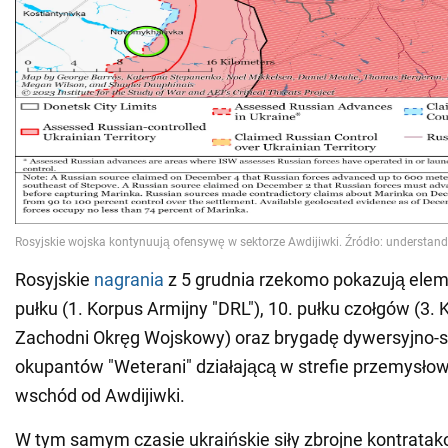
Rosyjskie
nagrania
z 5 grudnia rzekomo pokazują eleme
pułku (1. Korpus Armijny "DRL"), 10. pułku czołgów (3. 
Zachodni Okręg Wojskowy) oraz brygadę dywersyjno
okupantów "Weterani" działającą w strefie przemysło
wschód od Awdijiwki.
W tym samym czasie ukraińskie siły zbrojne kontrata