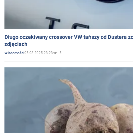
Długo oczekiwany crossover VW tańszy od Dustera zo
zdjęciach
05.03.2025 23:23
5
Wiadomości