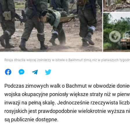
Wojna na Ukrainie
Świat
Jedzenie
Rosja straciła więcej żołnierzy w bitwie o Bakhmut zimą niż w pierwszych tygod
Podczas zimowych walk o Bachmut w obwodzie doniec
wojska okupacyjne poniosły większe straty niż w pier
inwazji na pełną skalę. Jednocześnie rzeczywista liczb
rosyjskich jest prawdopodobnie wielokrotnie wyższa ni
są publicznie dostępne.