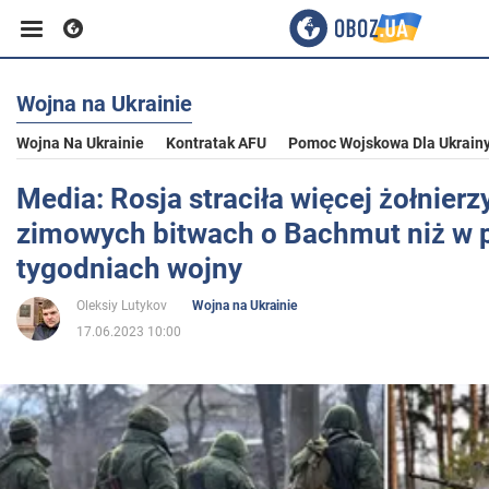
Wojna na Ukrainie
Biznes
Wojna Na Ukrainie
Kontratak AFU
Pomoc Wojskowa Dla Ukrain
Sport
Media: Rosja straciła więcej żołnierz
zimowych bitwach o Bachmut niż w 
Rozrywka
tygodniach wojny
Oleksiy Lutykov
Wojna na Ukrainie
Życie
17.06.2023 10:00
Polityka
Społeczeństwo