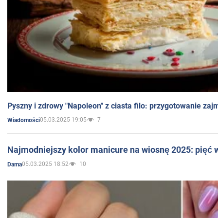
Pyszny i zdrowy "Napoleon" z ciasta filo: przygotowanie zaj
05.03.2025 19:05
7
Wiadomości
Najmodniejszy kolor manicure na wiosnę 2025: pięć
05.03.2025 18:52
10
Dama