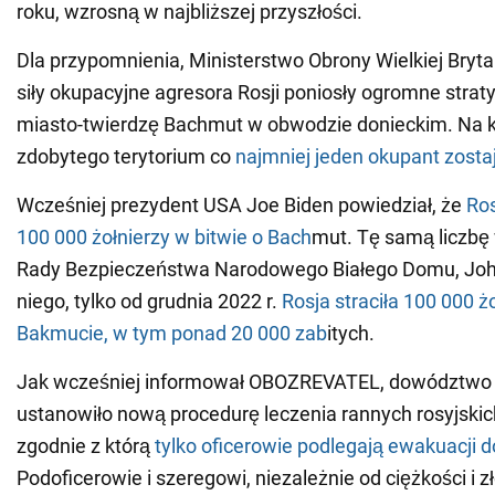
roku, wzrosną w najbliższej przyszłości.
Dla przypomnienia, Ministerstwo Obrony Wielkiej Brytan
siły okupacyjne agresora Rosji poniosły ogromne straty
miasto-twierdzę Bachmut w obwodzie donieckim. Na 
zdobytego terytorium co
najmniej jeden okupant zostaj
Wcześniej prezydent USA Joe Biden powiedział, że
Ros
100 000 żołnierzy w bitwie o Bach
mut. Tę samą liczbę 
Rady Bezpieczeństwa Narodowego Białego Domu, Joh
niego, tylko od grudnia 2022 r.
Rosja straciła 100 000 ż
Bakmucie, w tym ponad 20 000 zab
itych.
Jak wcześniej informował OBOZREVATEL, dowództwo
ustanowiło nową procedurę leczenia rannych rosyjskich
zgodnie z którą
tylko oficerowie podlegają ewakuacji d
Podoficerowie i szeregowi, niezależnie od ciężkości i 