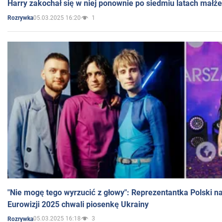
Harry zakochał się w niej ponownie po siedmiu latach małż
05.03.2025 16:20
1
Rozrywka
"Nie mogę tego wyrzucić z głowy": Reprezentantka Polski n
Eurowizji 2025 chwali piosenkę Ukrainy
05.03.2025 16:18
3
Rozrywka