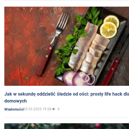
Jak w sekundę oddzielić śledzie od ości: prosty life hack d
domowych
05.03.2025 19:28
9
Wiadomości