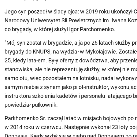
Jego syn poszedł w ślady ojca: w 2019 roku ukończył 
Narodowy Uniwersytet Sił Powietrznych im. Iwana Koz
do brygady, w której służył Igor Parchomenko.
"Mój syn został w brygadzie, a ja po 26 latach służby p
brygady do KNUPS, na wydział w Mykołajowie. Został
25, kiedy latałem. Były oferty z dowództwa, aby przen
stanowiska, ale nie reprezentuję służby, w której nie m
samolotu, więc pozostałem na lotnisku, nadal wykony
samym niebie z synem jako pilot-instruktor, wykonują
instruktora szkolenia kadetów i personelu latającego br
powiedział pułkownik.
Parkhomenko Sr. zaczął latać w misjach bojowych po 
w 2014 roku w czerwcu. Następnie wykonał 23 loty bo
Donbasie. Kiedy wzbił się w niebo nad Donbasem po ra