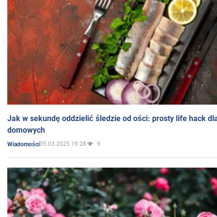
Jak w sekundę oddzielić śledzie od ości: prosty life hack d
domowych
05.03.2025 19:28
9
Wiadomości