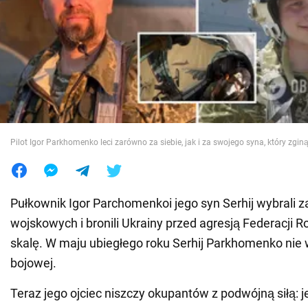
Wojna na Ukrainie
Świat
Jedzenie
Pilot Igor Parkhomenko leci zarówno za siebie, jak i za swojego syna, który zginą
Pułkownik Igor Parchomenkoi jego syn Serhij wybrali 
wojskowych i bronili Ukrainy przed agresją Federacji Ro
skalę. W maju ubiegłego roku Serhij Parkhomenko nie wr
bojowej.
Teraz jego ojciec niszczy okupantów z podwójną siłą: 