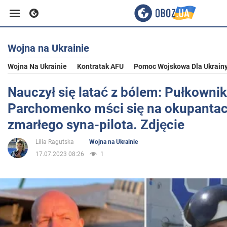
Wojna na Ukrainie
Biznes
Wojna Na Ukrainie
Kontratak AFU
Pomoc Wojskowa Dla Ukrain
Sport
Nauczył się latać z bólem: Pułkownik
Parchomenko mści się na okupantac
Rozrywka
zmarłego syna-pilota. Zdjęcie
Lilia Ragutska
Wojna na Ukrainie
Życie
17.07.2023 08:26
1
Polityka
Społeczeństwo