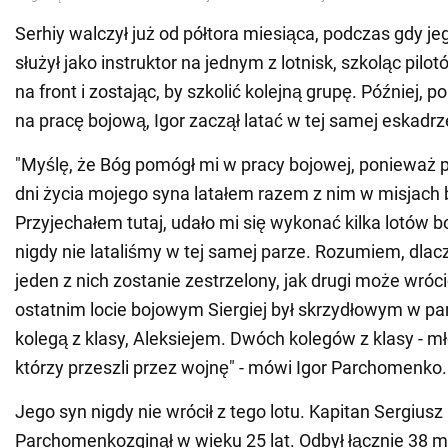
Serhiy walczył już od półtora miesiąca, podczas gdy je
służył jako instruktor na jednym z lotnisk, szkoląc pilot
na front i zostając, by szkolić kolejną grupę. Później, 
na pracę bojową, Igor zaczął latać w tej samej eskadrz
"Myślę, że Bóg pomógł mi w pracy bojowej, ponieważ p
dni życia mojego syna latałem razem z nim w misjach
Przyjechałem tutaj, udało mi się wykonać kilka lotów bo
nigdy nie lataliśmy w tej samej parze. Rozumiem, dlacz
jeden z nich zostanie zestrzelony, jak drugi może wró
ostatnim locie bojowym Siergiej był skrzydłowym w p
kolegą z klasy, Aleksiejem. Dwóch kolegów z klasy - 
którzy przeszli przez wojnę" - mówi Igor Parchomenko.
Jego syn nigdy nie wrócił z tego lotu. Kapitan Sergiusz
Parchomenkozginął w wieku 25 lat. Odbył łącznie 38 m