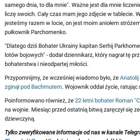
samego dnia, to dla mnie". Ważne jest dla mnie liczenie
liczę swoich. Cały czas mam jego zdjęcie w tablecie.
jesteśmy razem w locie, on jest moim aniołem stróżem"
pułkownik Parchomenko.
"Dlatego dziś Bohater Ukrainy kapitan Serhij Parkhom
lotów bojowych" - dodał dziennikarz, który nagrał tę pr
bohaterstwa i nieodpartej miłości.
Przypomnijmy, że wcześniej wiadomo było, że
Anatoli
zginął pod Bachmutem
. Wojownik oddał życie, ratując 
Poinformowano również, że
22-letni bohater Roman "Ch
na wojnie. Miesiąc przed ostatnią bitwą zaręczył się z
dziewczyną.
Tylko zweryfikowane informacje od nas w kanale Teleg