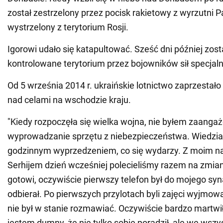
został zestrzelony przez pocisk rakietowy z wyrzutni P
wystrzelony z terytorium Rosji.
Igorowi udało się katapultować. Sześć dni później zost
kontrolowane terytorium przez bojowników sił specjal
Od 5 września 2014 r. ukraińskie lotnictwo zaprzestało
nad celami na wschodzie kraju.
"Kiedy rozpoczęła się wielka wojna, nie byłem zaang
wyprowadzanie sprzętu z niebezpieczeństwa. Wiedzia
godzinnym wyprzedzeniem, co się wydarzy. Z moim n
Serhijem dzień wcześniej polecieliśmy razem na zmian
gotowi, oczywiście pierwszy telefon był do mojego syna
odbierał. Po pierwszych przylotach byli zajęci wyjmow
nie był w stanie rozmawiać. Oczywiście bardzo martwił
jestem dumny, że nie tylko sobie poradził, ale we wszy