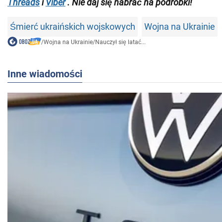
Threads
i
Viber
. Nie daj się nabrać na podróbki!
Śmierć ukraińskich wojskowych
Wojna na Ukrainie
/
Wojna na Ukrainie
/
Nauczył się latać...
Inne wiadomości