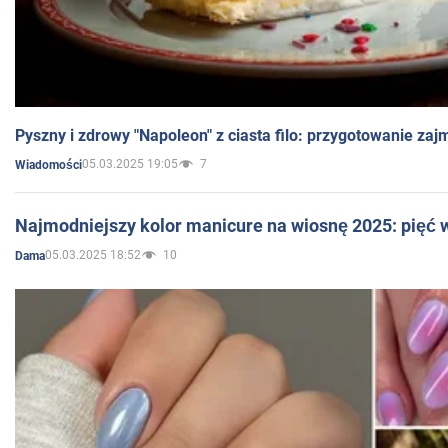
Pyszny i zdrowy "Napoleon" z ciasta filo: przygotowanie zaj
05.03.2025 19:05
7
Wiadomości
Najmodniejszy kolor manicure na wiosnę 2025: pięć
05.03.2025 18:52
10
Dama