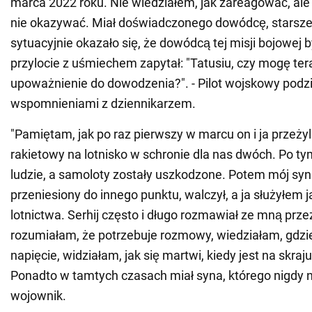
marca 2022 roku. Nie wiedziałem, jak zareagować, ale
nie okazywać. Miał doświadczonego dowódcę, starsze
sytuacyjnie okazało się, że dowódcą tej misji bojowej b
przylocie z uśmiechem zapytał: "Tatusiu, czy mogę ter
upoważnienie do dowodzenia?". - Pilot wojskowy podzie
wspomnieniami z dziennikarzem.
"Pamiętam, jak po raz pierwszy w marcu on i ja przeży
rakietowy na lotnisko w schronie dla nas dwóch. Po tym
ludzie, a samoloty zostały uszkodzone. Potem mój syn
przeniesiony do innego punktu, walczył, a ja służyłem j
lotnictwa. Serhij często i długo rozmawiał ze mną przez
rozumiałam, że potrzebuje rozmowy, wiedziałam, gdzie
napięcie, widziałam, jak się martwi, kiedy jest na skraj
Ponadto w tamtych czasach miał syna, którego nigdy ni
wojownik.