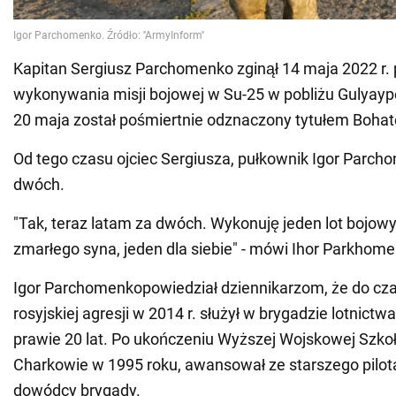
Kapitan Sergiusz Parchomenko zginął 14 maja 2022 r.
wykonywania misji bojowej w Su-25 w pobliżu Gulyayp
20 maja został pośmiertnie odznaczony tytułem Bohat
Od tego czasu ojciec Sergiusza, pułkownik Igor Parch
dwóch.
"Tak, teraz latam za dwóch. Wykonuję jeden lot bojow
zmarłego syna, jeden dla siebie" - mówi Ihor Parkhome
Igor Parchomenkopowiedział dziennikarzom, że do cz
rosyjskiej agresji w 2014 r. służył w brygadzie lotnict
prawie 20 lat. Po ukończeniu Wyższej Wojskowej Szkoł
Charkowie w 1995 roku, awansował ze starszego pilot
dowódcy brygady.