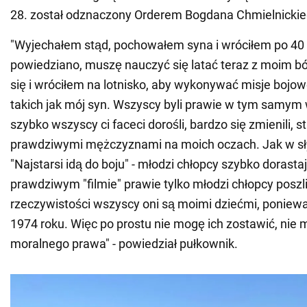
28. został odznaczony Orderem Bogdana Chmielnickiego
"Wyjechałem stąd, pochowałem syna i wróciłem po 40 
powiedziano, muszę nauczyć się latać teraz z moim 
się i wróciłem na lotnisko, aby wykonywać misje bojow
takich jak mój syn. Wszyscy byli prawie w tym samym 
szybko wszyscy ci faceci dorośli, bardzo się zmienili, sta
prawdziwymi mężczyznami na moich oczach. Jak w sł
"Najstarsi idą do boju" - młodzi chłopcy szybko dorast
prawdziwym "filmie" prawie tylko młodzi chłopcy poszli
rzeczywistości wszyscy oni są moimi dziećmi, poniewa
1974 roku. Więc po prostu nie mogę ich zostawić, nie
moralnego prawa" - powiedział pułkownik.