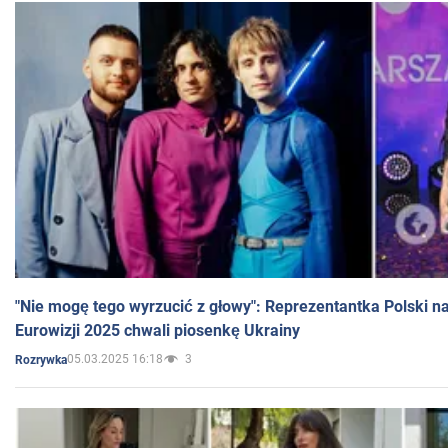
"Nie mogę tego wyrzucić z głowy": Reprezentantka Polski n
Eurowizji 2025 chwali piosenkę Ukrainy
05.03.2025 16:18
3
Rozrywka