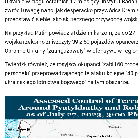
Ukrainie w ciągu ostatnich 17 miesięcy. Instytut Bada
zwrócił uwagę na to, jak desperacko przywódca Kreml
przedstawić siebie jako skutecznego przywódcę wojs
Na przykład Putin powiedział dziennikarzom, że do 27 l
wojska rzekomo zniszczyły 39 z 50 pojazdów opancerzo
Obronne Ukrainy "zaangażowały" w ofensywę w region
Twierdził również, że rosyjscy okupanci "zabili 60 proc
personelu" przeprowadzającego te ataki i kolejne "40 p
ukraińskiego lotnictwa bojowego" na tym obszarze.