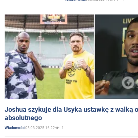
Joshua szykuje dla Usyka ustawkę z walką o 
absolutnego
05.03.2025 16:22
1
Wiadomości