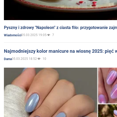
Pyszny i zdrowy "Napoleon" z ciasta filo: przygotowanie zaj
05.03.2025 19:05
7
Wiadomości
Najmodniejszy kolor manicure na wiosnę 2025: pięć
05.03.2025 18:52
10
Dama