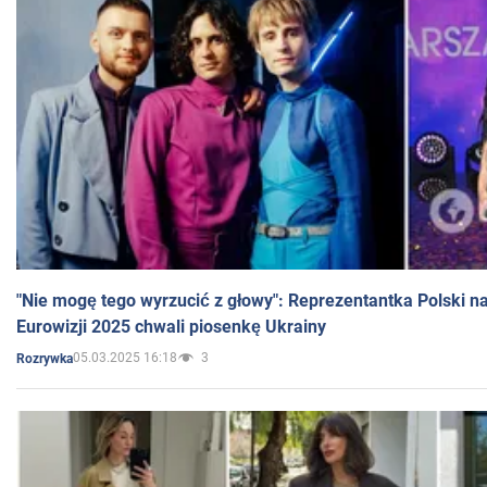
"Nie mogę tego wyrzucić z głowy": Reprezentantka Polski n
Eurowizji 2025 chwali piosenkę Ukrainy
05.03.2025 16:18
3
Rozrywka