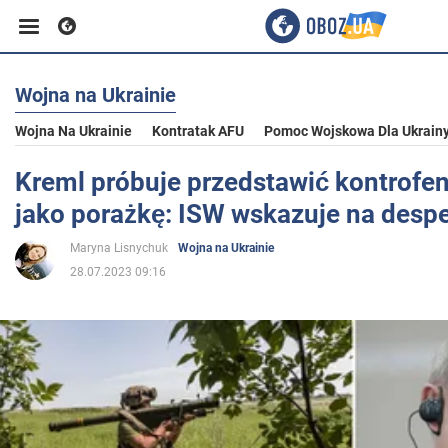
Wojna na Ukrainie
Biznes
Wojna Na Ukrainie
Kontratak AFU
Pomoc Wojskowa Dla Ukrain
Sport
Kreml próbuje przedstawić kontrof
jako porażkę: ISW wskazuje na despe
Rozrywka
Maryna Lisnychuk
Wojna na Ukrainie
28.07.2023 09:16
Życie
Polityka
Społeczeństwo