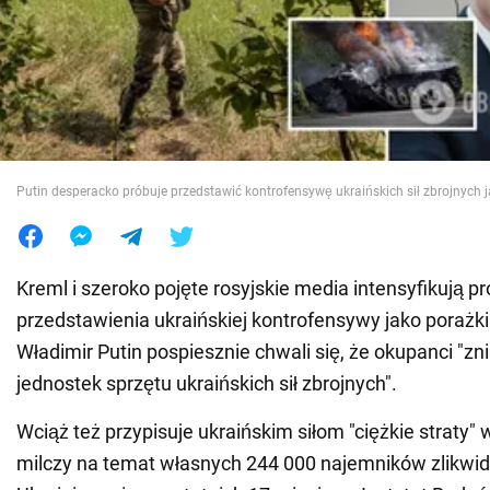
Wojna na Ukrainie
Świat
Jedzenie
Putin desperacko próbuje przedstawić kontrofensywę ukraińskich sił zbrojnych 
Kreml i szeroko pojęte rosyjskie media intensyfikują p
przedstawienia ukraińskiej kontrofensywy jako porażki.
Władimir Putin pospiesznie chwali się, że okupanci "znis
jednostek sprzętu ukraińskich sił zbrojnych".
Wciąż też przypisuje ukraińskim siłom "ciężkie straty" 
milczy na temat własnych 244 000 najemników zlikw