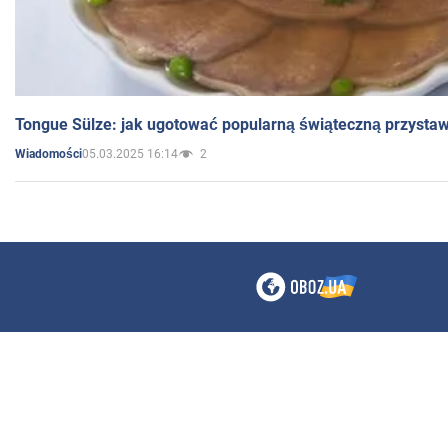
Tongue Sülze: jak ugotować popularną świąteczną przysta
05.03.2025 16:14
2
Wiadomości