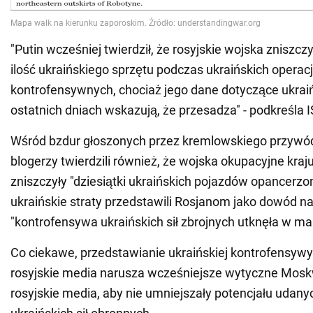
"Putin wcześniej twierdził, że rosyjskie wojska zniszc
ilość ukraińskiego sprzętu podczas ukraińskich operacj
kontrofensywnych, chociaż jego dane dotyczące ukrai
ostatnich dniach wskazują, że przesadza" - podkreśla 
Wśród bzdur głoszonych przez kremlowskiego przywód
blogerzy twierdzili również, że wojska okupacyjne kraj
zniszczyły "dziesiątki ukraińskich pojazdów opancerz
ukraińskie straty przedstawili Rosjanom jako dowód na 
"kontrofensywa ukraińskich sił zbrojnych utknęła w m
Co ciekawe, przedstawianie ukraińskiej kontrofensywy
rosyjskie media narusza wcześniejsze wytyczne Moskw
rosyjskie media, aby nie umniejszały potencjału udan