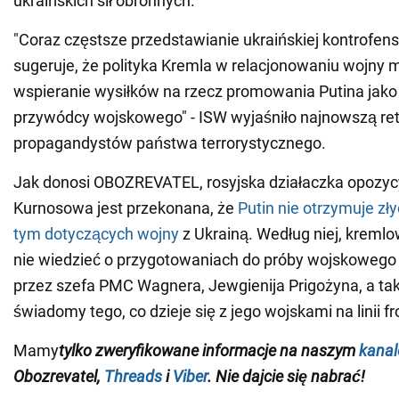
ukraińskich sił obronnych.
"Coraz częstsze przedstawianie ukraińskiej kontrofen
sugeruje, że polityka Kremla w relacjonowaniu wojny 
wspieranie wysiłków na rzecz promowania Putina jak
przywódcy wojskowego" - ISW wyjaśniło najnowszą reto
propagandystów państwa terrorystycznego.
Jak donosi OBOZREVATEL, rosyjska działaczka opozyc
Kurnosowa jest przekonana, że
Putin nie otrzymuje zł
tym dotyczących wojny
z Ukrainą. Według niej, kremlo
nie wiedzieć o przygotowaniach do próby wojskoweg
przez szefa PMC Wagnera, Jewgienija Prigożyna, a tak
świadomy tego, co dzieje się z jego wojskami na linii fr
Mamy
tylko
zweryfikowane informacje na naszym
kanal
Obozrevatel,
Threads
i
Viber
. Nie dajcie się nabrać!