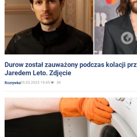
Durow został zauważony podczas kolacji prz
Jaredem Leto. Zdjęcie
05.03.2025 19:45
36
Rozrywka