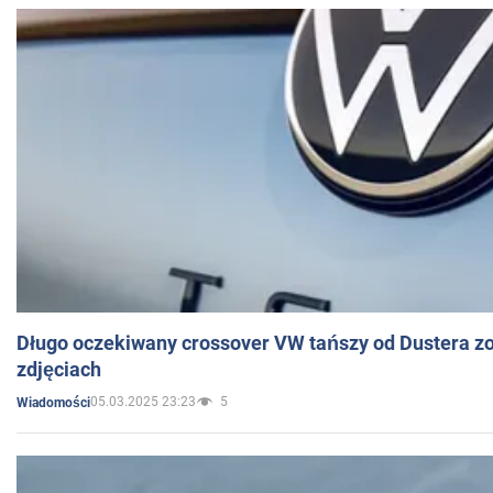
Długo oczekiwany crossover VW tańszy od Dustera zo
zdjęciach
05.03.2025 23:23
5
Wiadomości