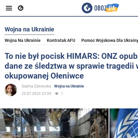
Wojna na Ukrainie
Biznes
Wojna Na Ukrainie
Kontratak AFU
Pomoc Wojskowa Dla Ukrain
Sport
To nie był pocisk HIMARS: ONZ opub
dane ze śledztwa w sprawie tragedii 
Rozrywka
okupowanej Ołeniwce
Sophia Zakrevska
Wojna na Ukrainie
Życie
25.07.2023 23:59
1
Polityka
Społeczeństwo