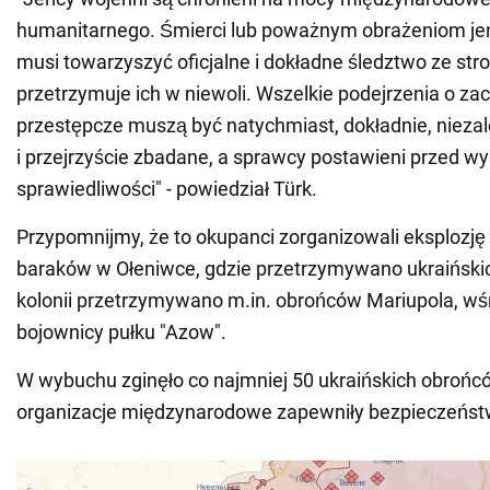
humanitarnego. Śmierci lub poważnym obrażeniom j
musi towarzyszyć oficjalne i dokładne śledztwo ze str
przetrzymuje ich w niewoli. Wszelkie podejrzenia o z
przestępcze muszą być natychmiast, dokładnie, niezal
i przejrzyście zbadane, a sprawcy postawieni przed 
sprawiedliwości" - powiedział Türk.
Przypomnijmy, że to okupanci zorganizowali eksplozję
baraków w Ołeniwce, gdzie przetrzymywano ukraińsk
kolonii przetrzymywano m.in. obrońców Mariupola, wśr
bojownicy pułku "Azow".
W wybuchu zginęło co najmniej 50 ukraińskich obrońcó
organizacje międzynarodowe zapewniły bezpieczeńst