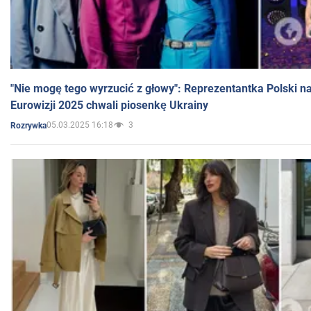
"Nie mogę tego wyrzucić z głowy": Reprezentantka Polski n
Eurowizji 2025 chwali piosenkę Ukrainy
05.03.2025 16:18
3
Rozrywka