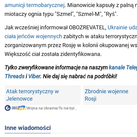
amunicji termobarycznej
. Mianowicie kapsuły z palną
miotaczy ognia typu "Szmel", "Szmel-M", "Ryś".
Jak wcześniej informował OBOZREVATEL,
Ukrainie ud
ciała jeńców wojennych
zabitych w ataku terrorystyc
zorganizowanym przez Rosję w kolonii okupowanej ws
Większość ciał została zidentyfikowana.
Tylko zweryfikowane informacje na naszym
kanale Tel
Threads
i
Viber
. Nie daj się nabrać na podróbki!
Atak terrorystyczny w
Zbrodnie wojenne
Jelenowce
Rosji
/
Wojna na Ukrainie
/
To nie był...
Inne wiadomości