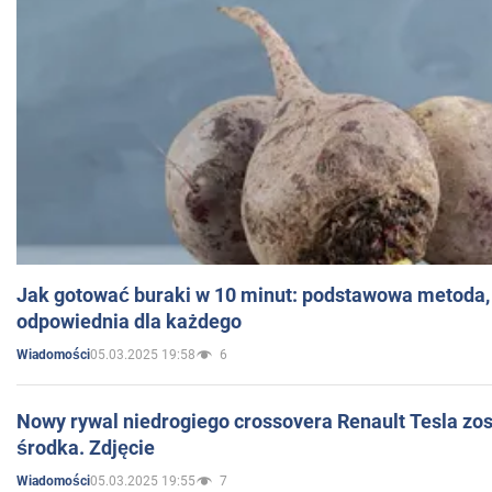
Jak gotować buraki w 10 minut: podstawowa metoda, 
odpowiednia dla każdego
05.03.2025 19:58
6
Wiadomości
Nowy rywal niedrogiego crossovera Renault Tesla zo
środka. Zdjęcie
05.03.2025 19:55
7
Wiadomości