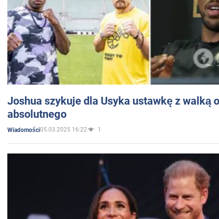
Joshua szykuje dla Usyka ustawkę z walką o 
absolutnego
05.03.2025 16:22
1
Wiadomości