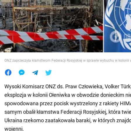
Wojna na Ukrainie
Świat
Jedzenie
ONZ zaprzeczyła kłamstwom Federacji Rosyjskiej w sprawie wybuchu w kolonii 
Wysoki Komisarz ONZ ds. Praw Człowieka, Volker Türk,
eksplozja w kolonii Ołeniwka w obwodzie donieckim ni
spowodowana przez pocisk wystrzelony z rakiety H
samym obalił kłamstwa Federacji Rosyjskiej, która twier
Ukraina rzekomo zaatakowała baraki, w których znajdow
wojenni.