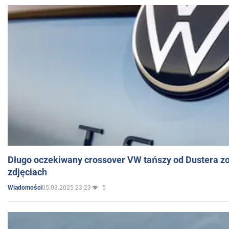
Długo oczekiwany crossover VW tańszy od Dustera zo
zdjęciach
05.03.2025 23:23
5
Wiadomości