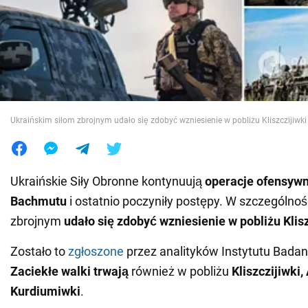
Wojna na Ukrainie
Świat
Jedzenie
Ukraińskim siłom zbrojnym udało się zdobyć wzniesienie w pobliżu Kliszczijiwki
Ukraińskie Siły Obronne kontynuują
operacje ofensywn
Bachmutu
i ostatnio poczyniły postępy. W szczególnoś
zbrojnym
udało się zdobyć wzniesienie w pobliżu Klisz
Zostało to
zgłoszone
przez analityków Instytutu Badan
Zaciekłe walki trwają
również w pobliżu
Kliszczijiwki, 
Kurdiumiwki
.