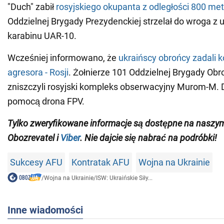
"Duch" zabił
rosyjskiego okupanta z odległości 800 me
Oddzielnej Brygady Prezydenckiej strzelał do wroga z 
karabinu UAR-10.
Wcześniej informowano, że
ukraińscy obrońcy zadali ko
agresora - Rosji
. Żołnierze 101 Oddzielnej Brygady Obro
zniszczyli rosyjski kompleks obserwacyjny Murom-M. 
pomocą drona FPV.
Tylko
zweryfikowane informacje są dostępne na nasz
Obozrevatel i
Viber
. Nie dajcie się nabrać na podróbki!
Sukcesy AFU
Kontratak AFU
Wojna na Ukrainie
/
Wojna na Ukrainie
/
ISW: Ukraińskie Siły...
Inne wiadomości