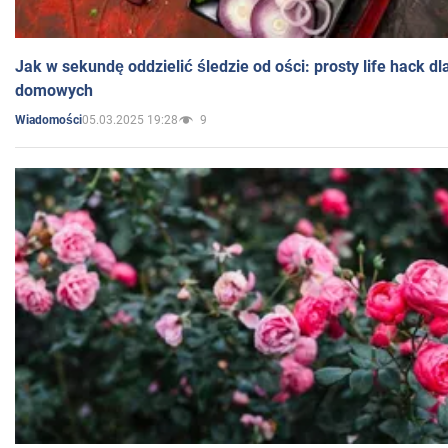
Jak w sekundę oddzielić śledzie od ości: prosty life hack d
domowych
05.03.2025 19:28
9
Wiadomości