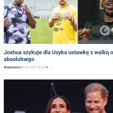
Joshua szykuje dla Usyka ustawkę z walką o 
absolutnego
05.03.2025 16:22
1
Wiadomości