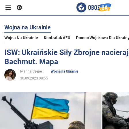
Wojna na Ukrainie
Biznes
Wojna Na Ukrainie
Kontratak AFU
Pomoc Wojskowa Dla Ukrain
Sport
ISW: Ukraińskie Siły Zbrojne naciera
Bachmut. Mapa
Rozrywka
Iwanna Szepel
Wojna na Ukrainie
30.09.2023 08:55
Życie
Polityka
Społeczeństwo