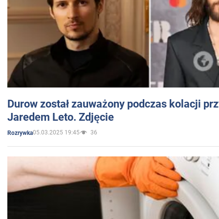
Durow został zauważony podczas kolacji prz
Jaredem Leto. Zdjęcie
05.03.2025 19:45
36
Rozrywka