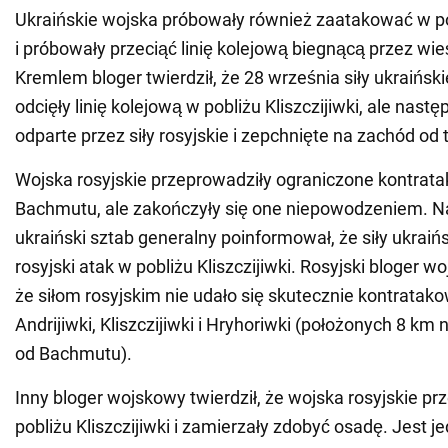
Ukraińskie wojska próbowały również zaatakować w p
i próbowały przeciąć linię kolejową biegnącą przez wi
Kremlem bloger twierdził, że 28 września siły ukraińs
odcięły linię kolejową w pobliżu Kliszczijiwki, ale nastę
odparte przez siły rosyjskie i zepchnięte na zachód od 
Wojska rosyjskie przeprowadziły ograniczone kontratak
Bachmutu, ale zakończyły się one niepowodzeniem. N
ukraiński sztab generalny poinformował, że siły ukraiń
rosyjski atak w pobliżu Kliszczijiwki. Rosyjski bloger wo
że siłom rosyjskim nie udało się skutecznie kontratak
Andrijiwki, Kliszczijiwki i Hryhoriwki (położonych 8 km
od Bachmutu).
Inny bloger wojskowy twierdził, że wojska rosyjskie p
pobliżu Kliszczijiwki i zamierzały zdobyć osadę. Jest j