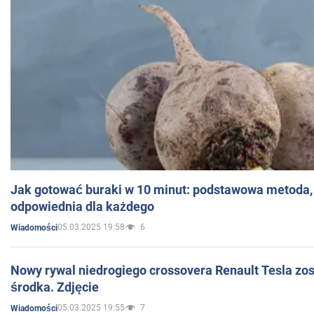
Jak gotować buraki w 10 minut: podstawowa metoda, 
odpowiednia dla każdego
05.03.2025 19:58
6
Wiadomości
Nowy rywal niedrogiego crossovera Renault Tesla zo
środka. Zdjęcie
05.03.2025 19:55
7
Wiadomości