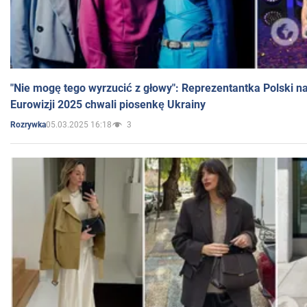
"Nie mogę tego wyrzucić z głowy": Reprezentantka Polski n
Eurowizji 2025 chwali piosenkę Ukrainy
05.03.2025 16:18
3
Rozrywka