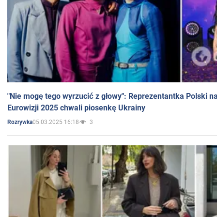
"Nie mogę tego wyrzucić z głowy": Reprezentantka Polski n
Eurowizji 2025 chwali piosenkę Ukrainy
05.03.2025 16:18
3
Rozrywka