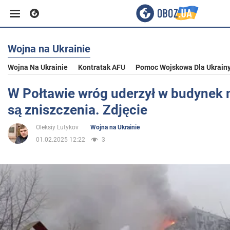
Wojna na Ukrainie
Biznes
Wojna Na Ukrainie
Kontratak AFU
Pomoc Wojskowa Dla Ukrain
Sport
W Połtawie wróg uderzył w budynek 
są zniszczenia. Zdjęcie
Rozrywka
Oleksiy Lutykov
Wojna na Ukrainie
01.02.2025 12:22
3
Życie
Polityka
Społeczeństwo