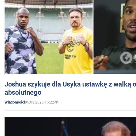
Joshua szykuje dla Usyka ustawkę z walką o 
absolutnego
05.03.2025 16:22
1
Wiadomości