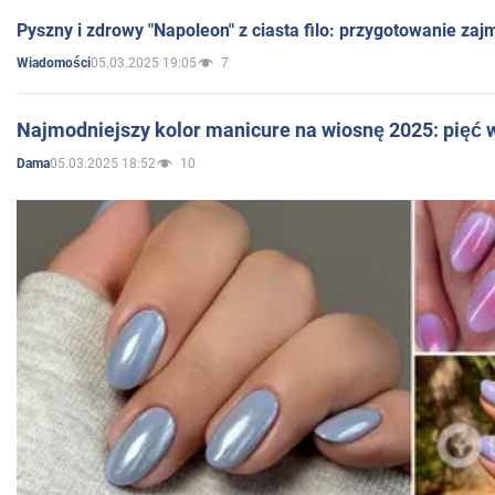
Pyszny i zdrowy "Napoleon" z ciasta filo: przygotowanie zaj
05.03.2025 19:05
7
Wiadomości
Najmodniejszy kolor manicure na wiosnę 2025: pięć
05.03.2025 18:52
10
Dama