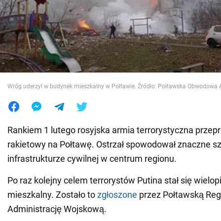
Wojna na Ukrainie
Świat
Jedzenie
Wróg uderzył w budynek mieszkalny w Połtawie. Źródło: Połtawska Obwodowa
Rankiem 1 lutego rosyjska armia terrorystyczna przep
rakietowy na Połtawę. Ostrzał spowodował znaczne s
infrastrukturze cywilnej w centrum regionu.
Po raz kolejny celem terrorystów Putina stał się wielo
mieszkalny. Zostało to
zgłoszone
przez Połtawską Reg
Administrację Wojskową.