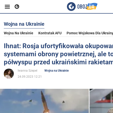
Wojna na Ukrainie
Biznes
Wojna Na Ukrainie
Kontratak AFU
Pomoc Wojskowa Dla Ukrain
Sport
Ihnat: Rosja ufortyfikowała okupow
systemami obrony powietrznej, ale to
Rozrywka
półwyspu przed ukraińskimi rakieta
Iwanna Szepel
Wojna na Ukrainie
Życie
24.09.2023 12:21
Polityka
Społeczeństwo