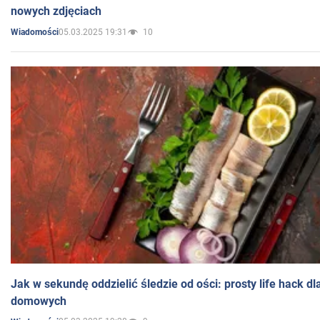
nowych zdjęciach
05.03.2025 19:31
10
Wiadomości
Jak w sekundę oddzielić śledzie od ości: prosty life hack d
domowych