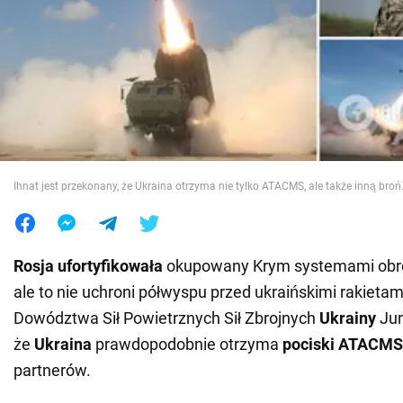
Wojna na Ukrainie
Świat
Jedzenie
Ihnat jest przekonany, że Ukraina otrzyma nie tylko ATACMS, ale także inną broń
Rosja ufortyfikowała
okupowany Krym systemami obro
ale to nie uchroni półwyspu przed ukraińskimi rakietam
Dowództwa Sił Powietrznych Sił Zbrojnych
Ukrainy
Jur
że
Ukraina
prawdopodobnie otrzyma
pociski ATACMS
partnerów.