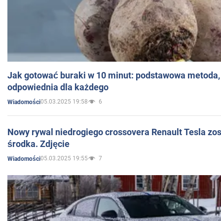
Jak gotować buraki w 10 minut: podstawowa metoda, 
odpowiednia dla każdego
05.03.2025 19:58
6
Wiadomości
Nowy rywal niedrogiego crossovera Renault Tesla zo
środka. Zdjęcie
05.03.2025 19:55
7
Wiadomości