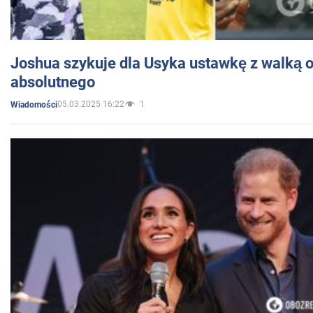
Joshua szykuje dla Usyka ustawkę z walką o 
absolutnego
05.03.2025 16:22
1
Wiadomości