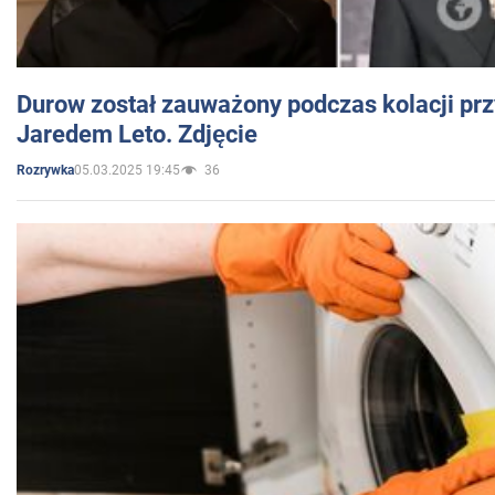
Durow został zauważony podczas kolacji prz
Jaredem Leto. Zdjęcie
05.03.2025 19:45
36
Rozrywka