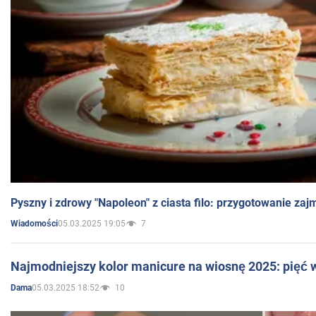
Pyszny i zdrowy "Napoleon" z ciasta filo: przygotowanie zaj
05.03.2025 19:05
7
Wiadomości
Najmodniejszy kolor manicure na wiosnę 2025: pięć
05.03.2025 18:52
10
Dama