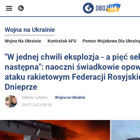
Wojna na Ukrainie
Biznes
Wojna Na Ukrainie
Kontratak AFU
Pomoc Wojskowa Dla Ukrain
Sport
"W jednej chwili eksplozja - a pięć s
następna": naoczni świadkowie opowi
Rozrywka
ataku rakietowym Federacji Rosyjski
Dnieprze
Życie
Oleksiy Lutykov
Wojna na Ukrainie
29.07.2023 09:26
Polityka
Społeczeństwo