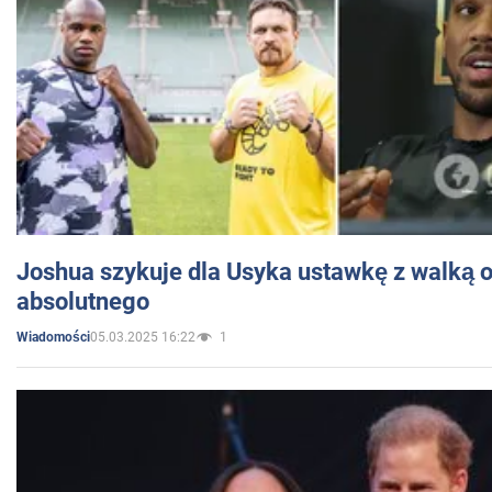
Joshua szykuje dla Usyka ustawkę z walką o 
absolutnego
05.03.2025 16:22
1
Wiadomości