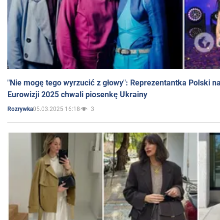
"Nie mogę tego wyrzucić z głowy": Reprezentantka Polski n
Eurowizji 2025 chwali piosenkę Ukrainy
05.03.2025 16:18
3
Rozrywka