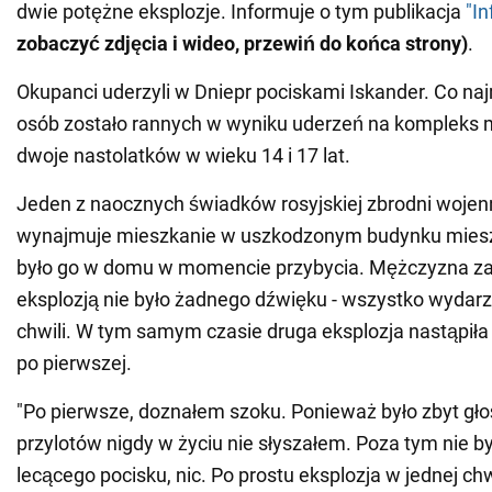
dwie potężne eksplozje. Informuje o tym publikacja
"In
zobaczyć zdjęcia i wideo, przewiń do końca strony)
.
Okupanci uderzyli w Dniepr pociskami Iskander. Co na
osób zostało rannych w wyniku uderzeń na kompleks 
dwoje nastolatków w wieku 14 i 17 lat.
Jeden z naocznych świadków rosyjskiej zbrodni wojenn
wynajmuje mieszkanie w uszkodzonym budynku miesz
było go w domu w momencie przybycia. Mężczyzna za
eksplozją nie było żadnego dźwięku - wszystko wydarzy
chwili. W tym samym czasie druga eksplozja nastąpiła
po pierwszej.
"Po pierwsze, doznałem szoku. Ponieważ było zbyt głoś
przylotów nigdy w życiu nie słyszałem. Poza tym nie b
lecącego pocisku, nic. Po prostu eksplozja w jednej chw