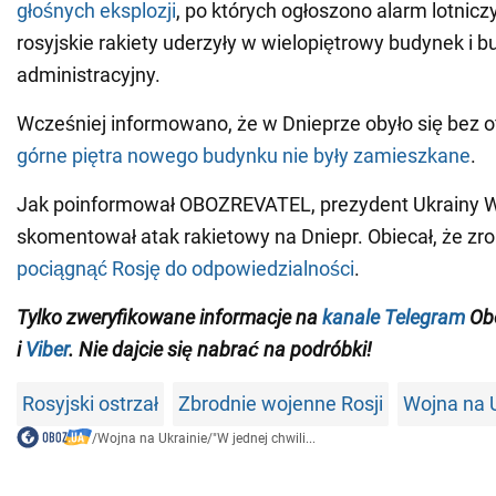
głośnych eksplozji
, po których ogłoszono alarm lotnicz
rosyjskie rakiety uderzyły w wielopiętrowy budynek i 
administracyjny.
Wcześniej informowano, że w Dnieprze obyło się bez o
górne piętra nowego budynku nie były zamieszkane
.
Jak poinformował OBOZREVATEL, prezydent Ukrainy W
skomentował atak rakietowy na Dniepr. Obiecał, że zr
pociągnąć Rosję do odpowiedzialności
.
Tylko zweryfikowane informacje na
kanale Telegram
Obo
i
Viber
. Nie dajcie się nabrać na podróbki!
Rosyjski ostrzał
Zbrodnie wojenne Rosji
Wojna na 
/
Wojna na Ukrainie
/
"W jednej chwili...