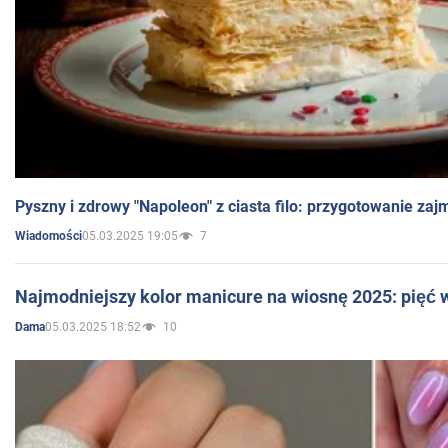
Pyszny i zdrowy "Napoleon" z ciasta filo: przygotowanie zaj
05.03.2025 19:05
7
Wiadomości
Najmodniejszy kolor manicure na wiosnę 2025: pięć
05.03.2025 18:52
10
Dama