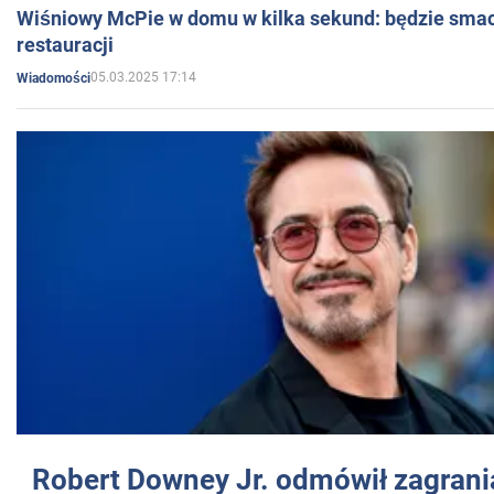
Wiśniowy McPie w domu w kilka sekund: będzie smac
restauracji
05.03.2025 17:14
Wiadomości
Robert Downey Jr. odmówił zagrani