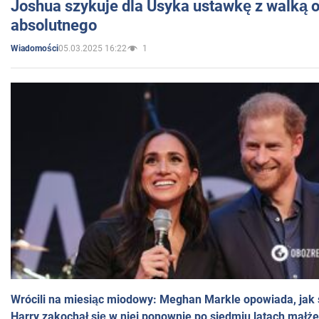
Joshua szykuje dla Usyka ustawkę z walką o 
absolutnego
05.03.2025 16:22
1
Wiadomości
Wrócili na miesiąc miodowy: Meghan Markle opowiada, jak s
Harry zakochał się w niej ponownie po siedmiu latach małż