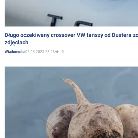
Długo oczekiwany crossover VW tańszy od Dustera zo
zdjęciach
05.03.2025 23:23
5
Wiadomości