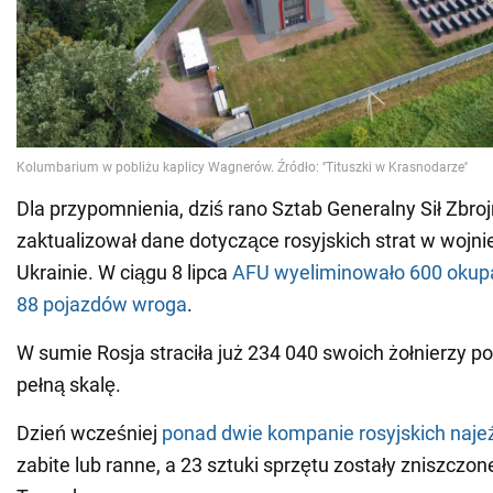
Dla przypomnienia, dziś rano Sztab Generalny Sił Zbro
zaktualizował dane dotyczące rosyjskich strat w wojni
Ukrainie. W ciągu 8 lipca
AFU wyeliminowało 600 okupa
88 pojazdów wroga
.
W sumie Rosja straciła już 234 040 swoich żołnierzy p
pełną skalę.
Dzień wcześniej
ponad dwie kompanie rosyjskich naj
zabite lub ranne, a 23 sztuki sprzętu zostały zniszczon