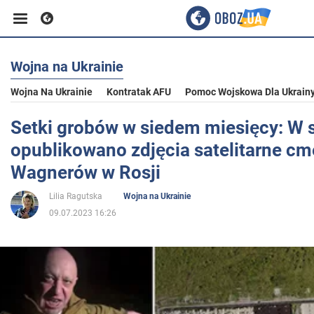
Wojna na Ukrainie
Biznes
Wojna Na Ukrainie
Kontratak AFU
Pomoc Wojskowa Dla Ukrain
Sport
Setki grobów w siedem miesięcy: W s
opublikowano zdjęcia satelitarne cm
Rozrywka
Wagnerów w Rosji
Lilia Ragutska
Wojna na Ukrainie
Życie
09.07.2023 16:26
Polityka
Społeczeństwo