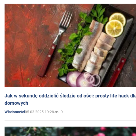
Jak w sekundę oddzielić śledzie od ości: prosty life hack d
domowych
05.03.2025 19:28
9
Wiadomości