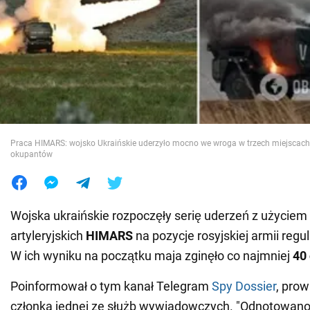
Wojna na Ukrainie
Świat
Jedzenie
Praca HIMARS: wojsko Ukraińskie uderzyło mocno we wroga w trzech miejscach, 
okupantów
Wojska ukraińskie rozpoczęły serię uderzeń z użycie
artyleryjskich
HIMARS
na pozycje rosyjskiej armii regula
W ich wyniku na początku maja zginęło co najmniej
40
Poinformował o tym kanał Telegram
Spy Dossier
, pro
członka jednej ze służb wywiadowczych. "Odnotowano