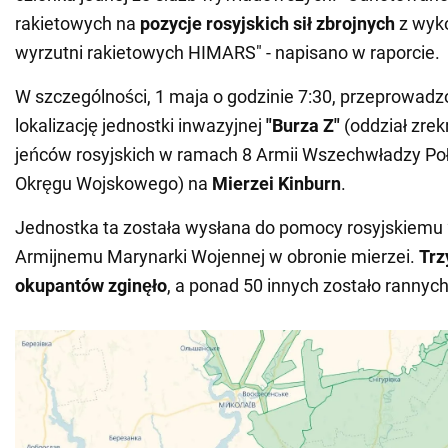
rakietowych na
pozycje
rosyjskich sił zbrojnych
z wyk
wyrzutni rakietowych HIMARS" - napisano w raporcie.
W szczególności, 1 maja o godzinie 7:30, przeprowadz
lokalizację jednostki inwazyjnej
"Burza Z"
(oddział zre
jeńców rosyjskich w ramach 8 Armii Wszechwładzy P
Okręgu Wojskowego) na
Mierzei Kinburn
.
Jednostka ta została wysłana do pomocy rosyjskiemu
Armijnemu Marynarki Wojennej w obronie mierzei.
Trz
okupantów zginęło
, a ponad 50 innych zostało rannych