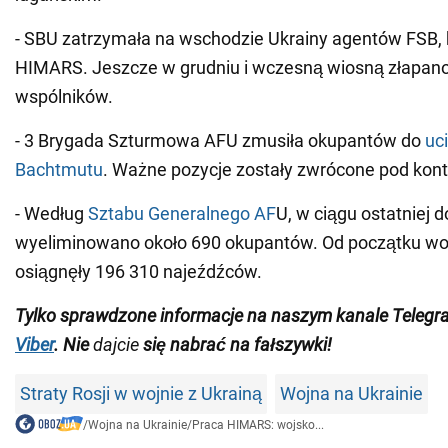
- SBU zatrzymała na wschodzie Ukrainy agentów FSB,
HIMARS. Jeszcze w grudniu i wczesną wiosną złapano 
wspólników.
- 3 Brygada Szturmowa AFU zmusiła okupantów do
uci
Bachtmutu
. Ważne pozycje zostały zwrócone pod kont
- Według
Sztabu Generalnego AF
U, w ciągu ostatniej 
wyeliminowano około 690 okupantów. Od początku wojn
osiągnęły 196 310 najeźdźców.
Tylko
sprawdzone informacje na naszym kanale Telegr
Viber
.
Nie
dajcie
się nabrać na fałszywki!
Straty Rosji w wojnie z Ukrainą
Wojna na Ukrainie
/
Wojna na Ukrainie
/
Praca HIMARS: wojsko...