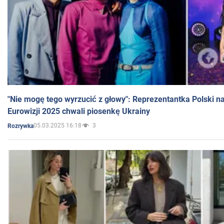
"Nie mogę tego wyrzucić z głowy": Reprezentantka Polski n
Eurowizji 2025 chwali piosenkę Ukrainy
05.03.2025 16:18
3
Rozrywka