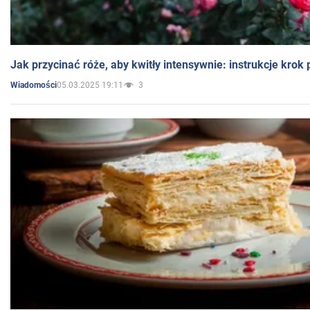
Jak przycinać róże, aby kwitły intensywnie: instrukcje krok
05.03.2025 19:11
3
Wiadomości