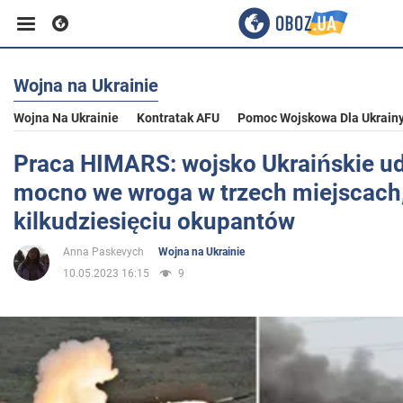
Wojna na Ukrainie
Biznes
Wojna Na Ukrainie
Kontratak AFU
Pomoc Wojskowa Dla Ukrain
Sport
Praca HIMARS: wojsko Ukraińskie ud
mocno we wroga w trzech miejscach,
Rozrywka
kilkudziesięciu okupantów
Anna Paskevych
Wojna na Ukrainie
Życie
10.05.2023 16:15
9
Polityka
Społeczeństwo