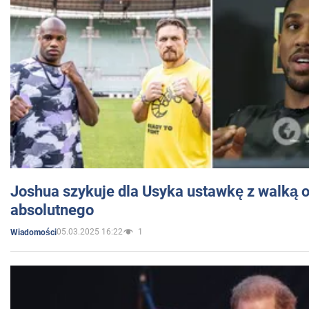
Joshua szykuje dla Usyka ustawkę z walką o 
absolutnego
05.03.2025 16:22
1
Wiadomości