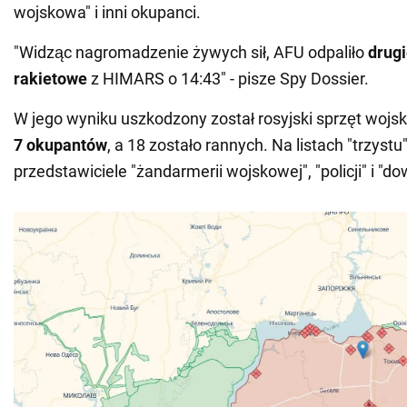
wojskowa" i inni okupanci.
"Widząc nagromadzenie żywych sił, AFU odpaliło
drugi
rakietowe
z HIMARS o 14:43" - pisze Spy Dossier.
W jego wyniku uszkodzony został rosyjski sprzęt wojs
7 okupantów
, a 18 zostało rannych. Na listach "trzystu"
przedstawiciele "żandarmerii wojskowej", "policji" i "d