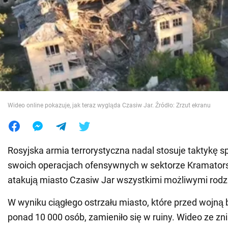
Wojna na Ukrainie
Świat
Jedzenie
Wideo online pokazuje, jak teraz wygląda Czasiw Jar. Źródło: Zrzut ekranu
Rosyjska armia terrorystyczna nadal stosuje taktykę s
swoich operacjach ofensywnych w sektorze Kramator
atakują miasto Czasiw Jar wszystkimi możliwymi rodz
W wyniku ciągłego ostrzału miasto, które przed wojną
ponad 10 000 osób, zamieniło się w ruiny. Wideo ze z