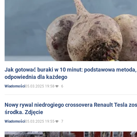
Jak gotować buraki w 10 minut: podstawowa metoda, 
odpowiednia dla każdego
05.03.2025 19:58
6
Wiadomości
Nowy rywal niedrogiego crossovera Renault Tesla zo
środka. Zdjęcie
05.03.2025 19:55
7
Wiadomości