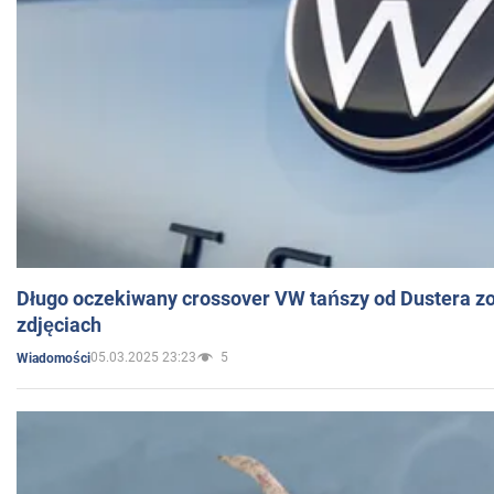
Długo oczekiwany crossover VW tańszy od Dustera zo
zdjęciach
05.03.2025 23:23
5
Wiadomości