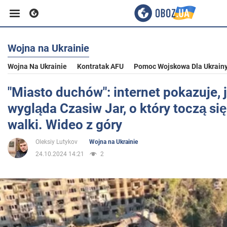
Wojna na Ukrainie
Biznes
Wojna Na Ukrainie
Kontratak AFU
Pomoc Wojskowa Dla Ukrain
Sport
"Miasto duchów": internet pokazuje, j
wygląda Czasiw Jar, o który toczą się
Rozrywka
walki. Wideo z góry
Oleksiy Lutykov
Wojna na Ukrainie
Życie
24.10.2024 14:21
2
Polityka
Społeczeństwo