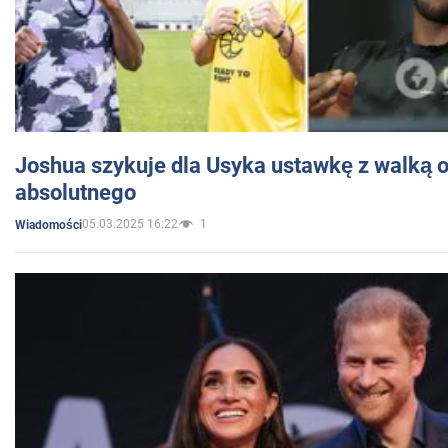
Joshua szykuje dla Usyka ustawkę z walką o 
absolutnego
05.03.2025 16:22
1
Wiadomości