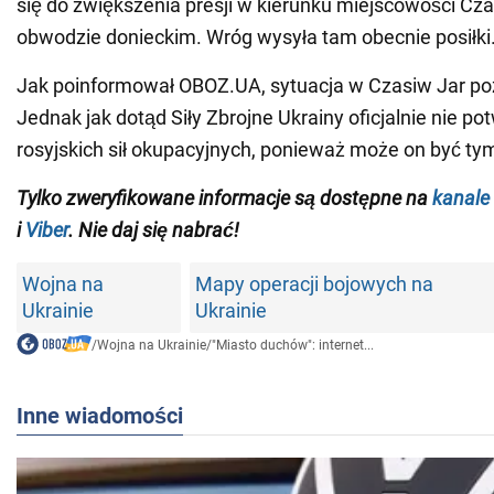
się do zwiększenia presji w kierunku miejscowości Cz
obwodzie donieckim. Wróg wysyła tam obecnie posiłki
Jak poinformował OBOZ.UA, sytuacja w Czasiw Jar poz
Jednak jak dotąd Siły Zbrojne Ukrainy oficjalnie nie po
rosyjskich sił okupacyjnych, ponieważ może on być t
Tylko zweryfikowane informacje są dostępne na
kanale
i
Viber
. Nie daj się nabrać!
Wojna na
Mapy operacji bojowych na
Ukrainie
Ukrainie
/
Wojna na Ukrainie
/
"Miasto duchów": internet...
Inne wiadomości