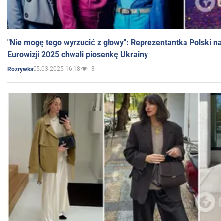
"Nie mogę tego wyrzucić z głowy": Reprezentantka Polski n
Eurowizji 2025 chwali piosenkę Ukrainy
05.03.2025 16:18
3
Rozrywka