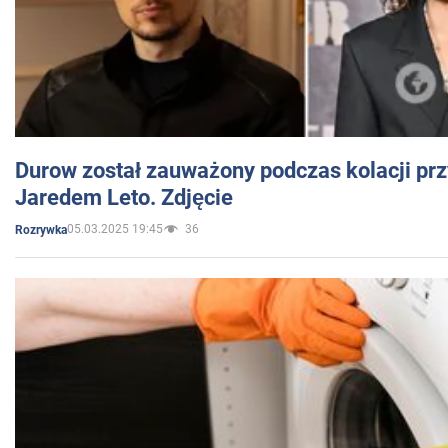
Durow został zauważony podczas kolacji prz
Jaredem Leto. Zdjęcie
05.03.2025 19:45
36
Rozrywka