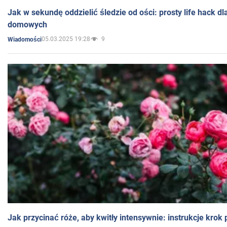
Jak w sekundę oddzielić śledzie od ości: prosty life hack d
domowych
05.03.2025 19:28
9
Wiadomości
Jak przycinać róże, aby kwitły intensywnie: instrukcje krok