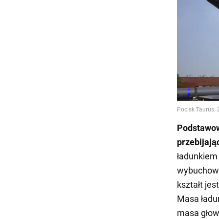
Podstawo
przebijaj
ładunkiem 
wybuchowy
kształt je
Masa ładu
masa głowi