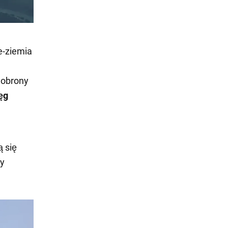
e-ziemia
 obrony
ęg
ą się
cy