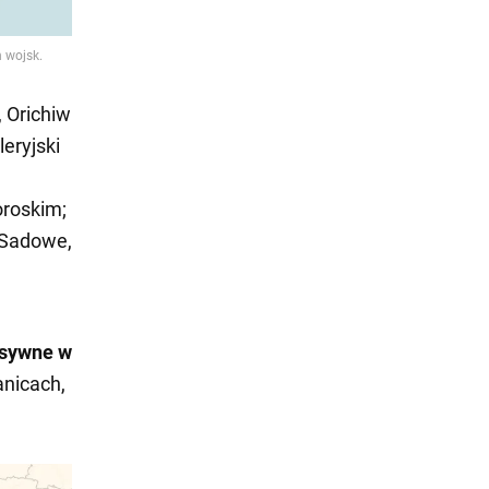
 Orichiw
eryjski
oroskim;
 Sadowe,
nsywne w
anicach,