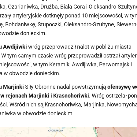
a, Ozarianiwka, Drużba, Biala Gora i Oleksandro-Szultyn
rzały artyleryjskie dotknęły ponad 10 miejscowości, w ty
, Bohdaniwkę, Stupoczki, Oleksandro-Szultyne, Siewerne
bwodzie donieckim.
u Awdijiwki
wróg przeprowadził nalot w pobliżu miasta
 W tym samym czasie wróg przeprowadził ostrzał artyler
iejscowości, w tym Keramik, Awdijiwka, Perwomajsk i
 w obwodzie donieckim.
u
Marjinki
Siły Obronne nadal powstrzymują
ofensywę w
 w rejonach Marjinki i Krasnohoriwki
. Wróg ostrzelał po
ci. Wśród nich są Krasnohoriwka, Marjinka, Nowomychaj
aniwka w obwodzie donieckim.