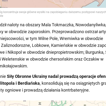
ził naloty na obszary Mala Tokmaczka, Nowodanyliwka,
tky w obwodzie zaporoskim. Przeprowadzono ostrzał artyl
miejscowości, w tym Wilne Pole, Wremiwka w obwodzie
; Zaliznodorozne, Lobkowe, Kamieńskie w obwodzie zap
e i Nikopol w obwodzie dniepropietrowskim; Burgunka,
i Weletenskie w obwodzie chersońskim oraz Oczakiw w
mikołajowskim.
śnie
Siły Obronne Ukrainy nadal prowadzą operacje ofe
litopola i Berdiańska
, konsolidują się na osiągniętych gr
aty ogniowe i prowadzą działania kontrbateryjne.