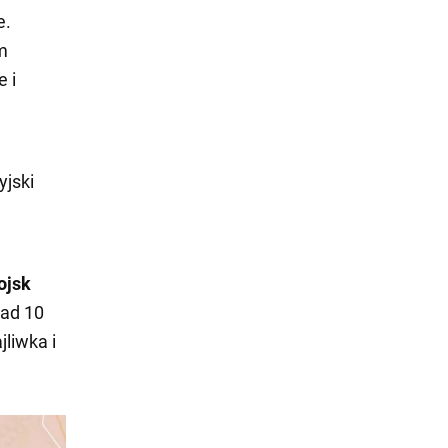
e.
m
 i
yjski
ojsk
nad 10
liwka i