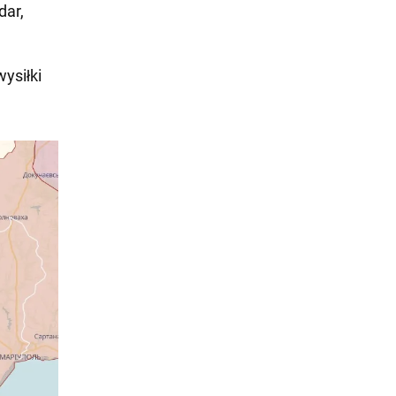
dar,
ysiłki