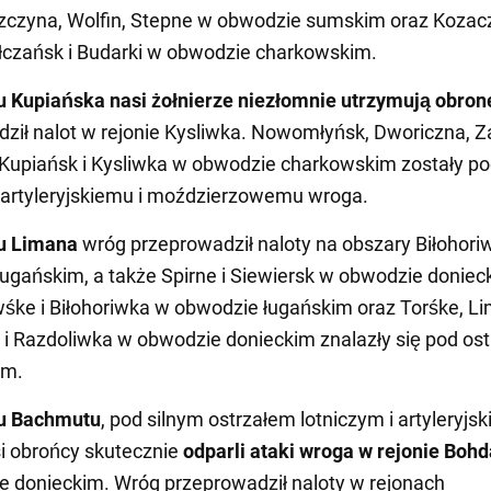
zczyna, Wolfin, Stepne w obwodzie sumskim oraz Kozac
czańsk i Budarki w obwodzie charkowskim.
 Kupiańska nasi żołnierze niezłomnie utrzymują obron
ził nalot w rejonie Kysliwka. Nowomłyńsk, Dworiczna, 
Kupiańsk i Kysliwka w obwodzie charkowskim zostały p
 artyleryjskiemu i moździerzowemu wroga.
u Limana
wróg przeprowadził naloty na obszary Biłohori
ugańskim, a także Spirne i Siewiersk w obwodzie doniec
ke i Biłohoriwka w obwodzie ługańskim oraz Torśke, Li
i Razdoliwka w obwodzie donieckim znalazły się pod os
im.
u Bachmutu
, pod silnym ostrzałem lotniczym i artyleryjs
i obrońcy skutecznie
odparli ataki wroga w rejonie Boh
 donieckim. Wróg przeprowadził naloty w rejonach