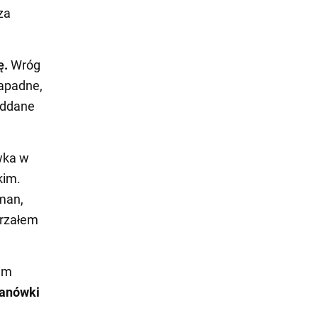
za
ę.
Wróg
Zapadne,
oddane
wka w
kim.
man,
trzałem
kim
danówki