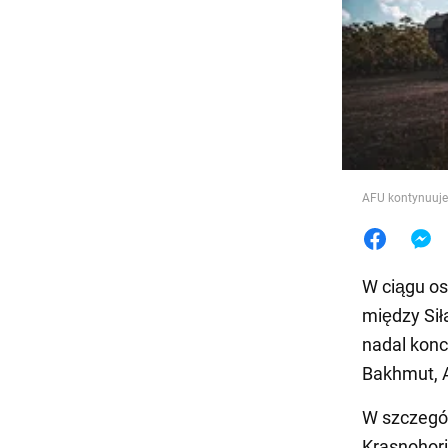
Jedzeni
AFU kontynuuje
W ciągu os
między Sił
nadal konc
Bakhmut, A
W szczegól
Krasnohor