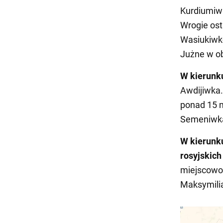
Kurdiumiwk
Wrogie ost
Wasiukiwkę
Jużne w o
W kierunk
Awdijiwka.
ponad 15 m
Semeniwka
W kierunk
rosyjskich
miejscowoś
Maksymili