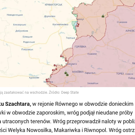
ku
Szachtara,
w rejonie Równego w obwodzie donieckim 
ki w obwodzie zaporoskim, wróg podjął nieudane próby
 utraconych terenów. Wróg przeprowadził naloty w pobl
ci Welyka Nowosilka, Makariwka i Riwnopol. Wróg ostrz