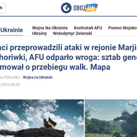
N
Wojna Na Ukrainie
Kontratak AFU
Pomoc Wojsko
Ukrainie
Ukrainy
Wołodymyr Zełenski
i przeprowadzili ataki w rejonie Marji
horiwki, AFU odparło wroga: sztab gen
ka
rmował o przebiegu walk. Mapa
a Pohorilko
Wojna na Ukrainie
.2023 08:50
eństwo
a Ukrainie