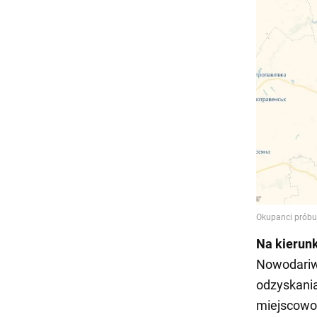
Na kierun
Nowodariw
odzyskania
miejscowoś