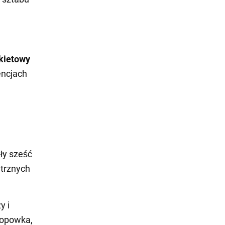
akietowy
encjach
yły sześć
trznych
y i
Popowka,