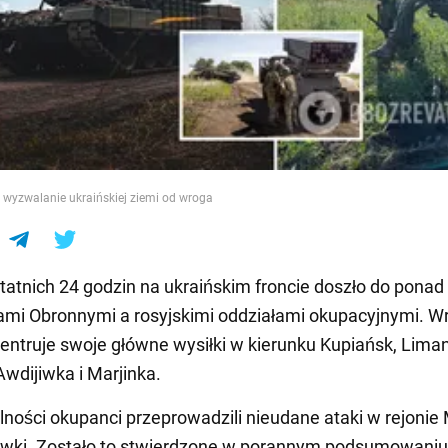
e
 wyzwalanie ukraińskiej ziemi od wroga
tatnich 24 godzin na ukraińskim froncie doszło do ponad 
ami Obronnymi a rosyjskimi oddziałami okupacyjnymi. W
entruje swoje główne wysiłki w kierunku Kupiańsk, Liman
wdijiwka i Marjinka.
ności okupanci przeprowadzili nieudane ataki w rejonie M
iwki. Zostało to stwierdzone w porannym podsumowaniu