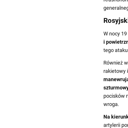
generalne
Rosyjski
W nocy 19 
i powietrz
tego ataku
Również w 
rakietowy i
manewrują
szturmowy
pocisków 
wroga.
Na kierun
artylerii 