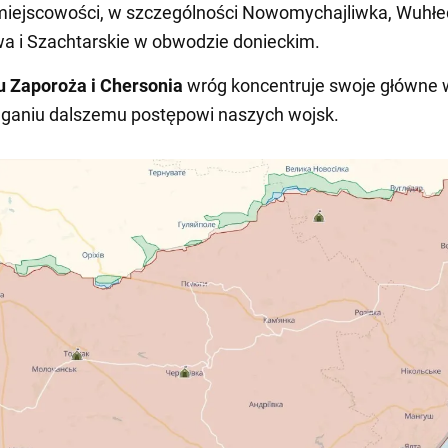
miejscowości, w szczególności Nowomychajliwka, Wuhłe
a i Szachtarskie w obwodzie donieckim.
u
Zaporoża i Chersonia
wróg koncentruje swoje główne w
eganiu dalszemu postępowi naszych wojsk.