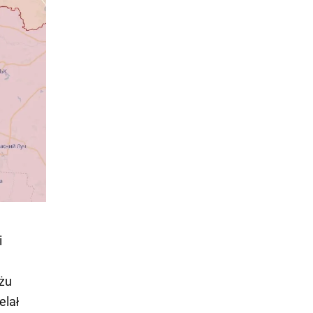
i
iżu
elał