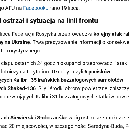
go AFU na
Facebooku
rano 19 lipca.
 ostrzał i sytuacja na linii frontu
lipca Federacja Rosyjska przeprowadziła
kolejny atak r
ny na Ukrainę
. Trwa precyzowanie informacji o konsekw
 terrorystycznego.
ciągu ostatnich 24 godzin okupanci przeprowadzili atak
 lotniczy na terytorium Ukrainy - użyli
6 pocisków
cych Kalibr i 35 irańskich bezzałogowych samolotów
ch Shaked-136
. Siły i środki obrony powietrznej zniszcz
manewrujących Kalibr i 31 bezzałogowych statków powie
kach Siewiersk i Słobożanśke
wróg ostrzelał z moździerz
ponad 20 miejscowości, w szczególności Seredyna-Buda, 