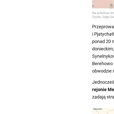
Przeprowad
i Pjatycha
ponad 20 
donieckim
Synelnykow
Berehowo 
obwodzie 
Jednocze
rejonie Me
zadają str