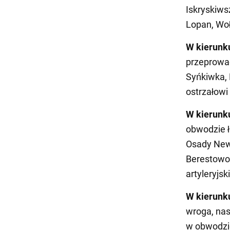
Iskryskiws
Lopan, Woł
W kierunku
przeprowad
Syńkiwka, 
ostrzałowi
W kierunk
obwodzie ł
Osady Newś
Berestowo 
artyleryjsk
W kierunk
wroga, nas
w obwodzie