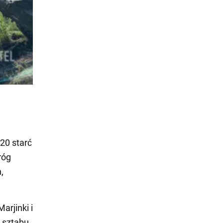
20 starć
róg
,
arjinki i
 sztabu