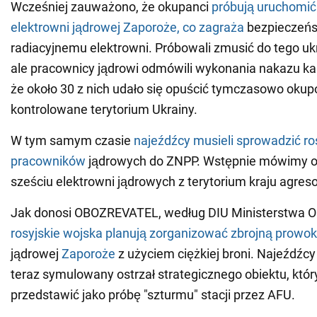
Wcześniej zauważono, że okupanci
próbują uruchomić 
elektrowni jądrowej Zaporoże, co zagraża
bezpieczeńs
radiacyjnemu elektrowni. Próbowali zmusić do tego ukr
ale pracownicy jądrowi odmówili wykonania nakazu k
że około 30 z nich udało się opuścić tymczasowo oku
kontrolowane terytorium Ukrainy.
W tym samym czasie
najeźdźcy musieli sprowadzić ro
pracowników
jądrowych do ZNPP. Wstępnie mówimy o
sześciu elektrowni jądrowych z terytorium kraju agreso
Jak donosi OBOZREVATEL, według DIU Ministerstwa Ob
rosyjskie wojska planują zorganizować zbrojną prowo
jądrowej
Zaporoże
z użyciem ciężkiej broni. Najeźdźc
teraz symulowany ostrzał strategicznego obiektu, któ
przedstawić jako próbę "szturmu" stacji przez AFU.