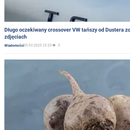
Długo oczekiwany crossover VW tańszy od Dustera zo
zdjęciach
05.03.2025 23:23
5
Wiadomości