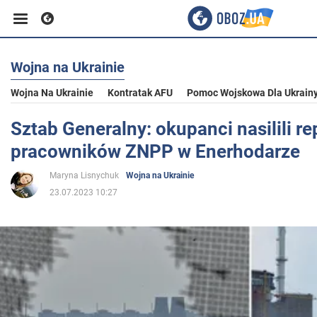
Wojna na Ukrainie
Biznes
Wojna Na Ukrainie
Kontratak AFU
Pomoc Wojskowa Dla Ukrain
Sport
Sztab Generalny: okupanci nasilili r
pracowników ZNPP w Enerhodarze
Rozrywka
Maryna Lisnychuk
Wojna na Ukrainie
23.07.2023 10:27
Życie
Polityka
Społeczeństwo