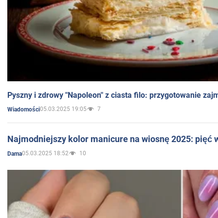
Pyszny i zdrowy "Napoleon" z ciasta filo: przygotowanie zaj
05.03.2025 19:05
7
Wiadomości
Najmodniejszy kolor manicure na wiosnę 2025: pięć
05.03.2025 18:52
10
Dama