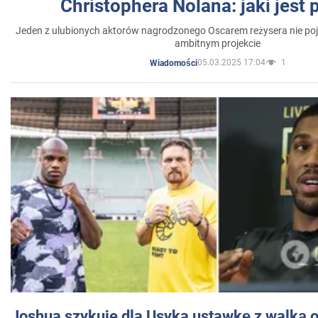
Christophera Nolana: jaki jest
Jeden z ulubionych aktorów nagrodzonego Oscarem reżysera nie poja
ambitnym projekcie
05.03.2025 17:04
1
Wiadomości
Joshua szykuje dla Usyka ustawkę z walką o 