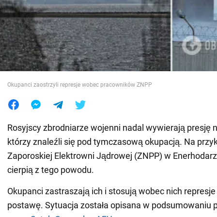
Wojna na Ukrainie
Świat
Jedzenie
Okupanci zaostrzyli represje wobec pracowników ZNPP
Rosyjscy zbrodniarze wojenni nadal wywierają presję 
którzy znaleźli się pod tymczasową okupacją. Na przy
Zaporoskiej Elektrowni Jądrowej (ZNPP) w Enerhodarze
cierpią z tego powodu.
Okupanci zastraszają ich i stosują wobec nich represje
postawę. Sytuacja została opisana w podsumowaniu p