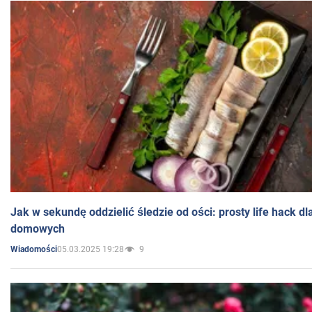
Jak w sekundę oddzielić śledzie od ości: prosty life hack d
domowych
05.03.2025 19:28
9
Wiadomości