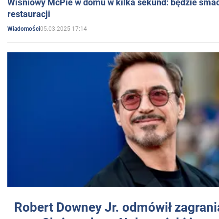
Wiśniowy McPie w domu w kilka sekund: będzie smac
restauracji
05.03.2025 17:14
Wiadomości
Robert Downey Jr. odmówił zagrani