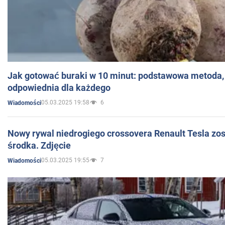
Jak gotować buraki w 10 minut: podstawowa metoda, 
odpowiednia dla każdego
05.03.2025 19:58
6
Wiadomości
Nowy rywal niedrogiego crossovera Renault Tesla zo
środka. Zdjęcie
05.03.2025 19:55
7
Wiadomości