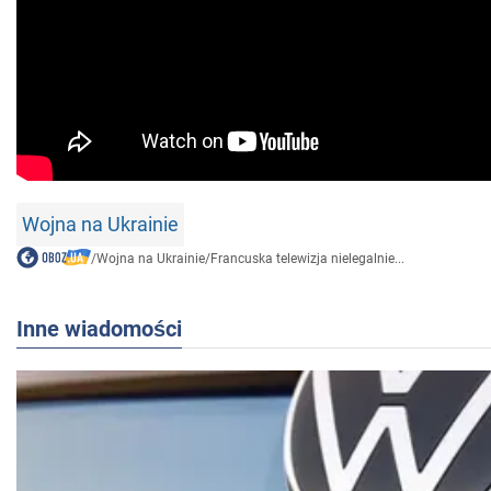
Wojna na Ukrainie
/
Wojna na Ukrainie
/
Francuska telewizja nielegalnie...
Inne wiadomości