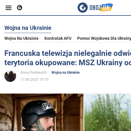
Wojna na Ukrainie
Biznes
Wojna Na Ukrainie
Kontratak AFU
Pomoc Wojskowa Dla Ukrain
Sport
Francuska telewizja nielegalnie odw
terytoria okupowane: MSZ Ukrainy 
Rozrywka
Anna Paskevych
Wojna na Ukrainie
17.06.2023 19:10
Życie
Polityka
Społeczeństwo