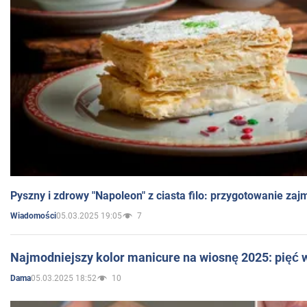
Pyszny i zdrowy "Napoleon" z ciasta filo: przygotowanie zaj
05.03.2025 19:05
7
Wiadomości
Najmodniejszy kolor manicure na wiosnę 2025: pięć
05.03.2025 18:52
10
Dama