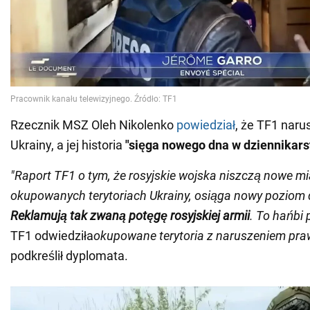
Rzecznik MSZ Oleh Nikolenko
powiedział
, że TF1 naru
Ukrainy, a jej historia
"sięga nowego dna w dziennikars
"Raport TF1 o tym, że rosyjskie wojska niszczą nowe m
okupowanych terytoriach Ukrainy, osiąga nowy poziom 
Reklamują tak zwaną potęgę rosyjskiej armii
. To hańbi 
TF1 odwiedziła
okupowane terytoria z naruszeniem pra
podkreślił dyplomata.