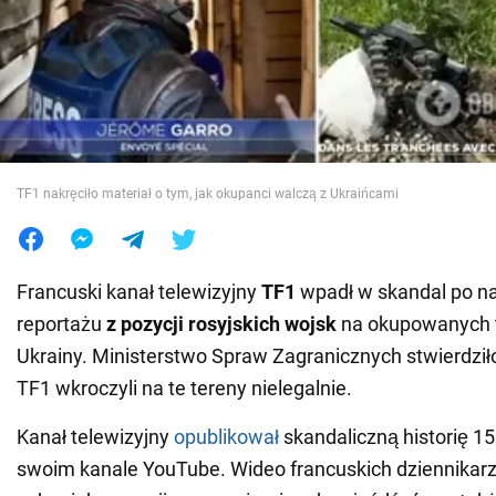
Wojna na Ukrainie
Świat
Jedzenie
TF1 nakręciło materiał o tym, jak okupanci walczą z Ukraińcami
Francuski kanał telewizyjny
TF1
wpadł w skandal po n
reportażu
z pozycji rosyjskich wojsk
na okupowanych t
Ukrainy. Ministerstwo Spraw Zagranicznych stwierdził
TF1 wkroczyli na te tereny nielegalnie.
Kanał telewizyjny
opublikował
skandaliczną historię 1
swoim kanale YouTube. Wideo francuskich dziennikarz