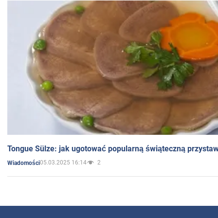
Tongue Sülze: jak ugotować popularną świąteczną przysta
05.03.2025 16:14
2
Wiadomości