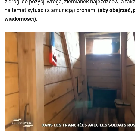
z drogi do pozycji wroga, ziemianek najeźdźców, a tak
na temat sytuacji z amunicją i dronami
(aby obejrzeć,
wiadomości)
.