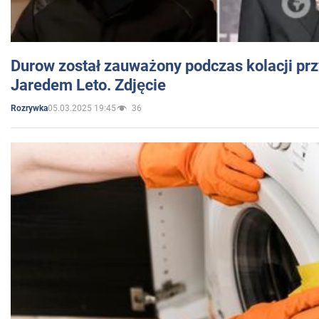
Durow został zauważony podczas kolacji prz
Jaredem Leto. Zdjęcie
05.03.2025 19:45
36
Rozrywka