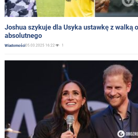
Joshua szykuje dla Usyka ustawkę z walką o 
absolutnego
05.03.2025 16:22
1
Wiadomości