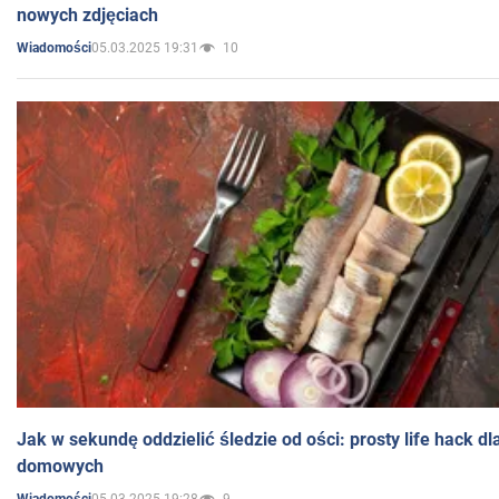
nowych zdjęciach
05.03.2025 19:31
10
Wiadomości
Jak w sekundę oddzielić śledzie od ości: prosty life hack d
domowych
05.03.2025 19:28
9