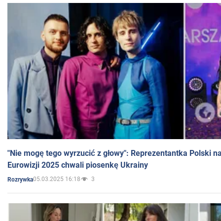
"Nie mogę tego wyrzucić z głowy": Reprezentantka Polski n
Eurowizji 2025 chwali piosenkę Ukrainy
05.03.2025 16:18
3
Rozrywka