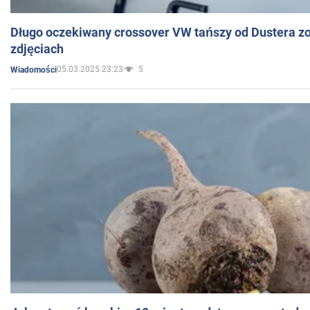
Długo oczekiwany crossover VW tańszy od Dustera zo
zdjęciach
05.03.2025 23:23
5
Wiadomości