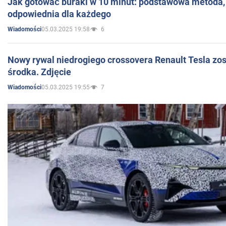
Jak gotować buraki w 10 minut: podstawowa metoda, 
odpowiednia dla każdego
05.03.2025 19:58
6
Wiadomości
Nowy rywal niedrogiego crossovera Renault Tesla zo
środka. Zdjęcie
05.03.2025 19:55
7
Wiadomości