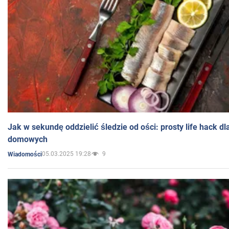
Jak w sekundę oddzielić śledzie od ości: prosty life hack d
domowych
05.03.2025 19:28
9
Wiadomości