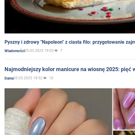
Pyszny i zdrowy "Napoleon" z ciasta filo: przygotowanie zaj
05.03.2025 19:05
7
Wiadomości
Najmodniejszy kolor manicure na wiosnę 2025: pięć
05.03.2025 18:52
10
Dama