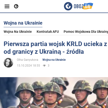
Wojna na Ukrainie
Biznes
Wojna Na Ukrainie
Kontratak AFU
Pomoc Wojskowa Dla Ukrain
Sport
Pierwsza partia wojsk KRLD ucieka z
od granicy z Ukrainą - źródła
Rozrywka
Olha Ganyukova
Wojna na Ukrainie
15.10.2024 18:55
3
Życie
Polityka
Społeczeństwo