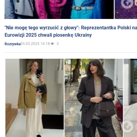
"Nie mogę tego wyrzucić z głowy": Reprezentantka Polski n
Eurowizji 2025 chwali piosenkę Ukrainy
05.03.2025 16:18
3
Rozrywka