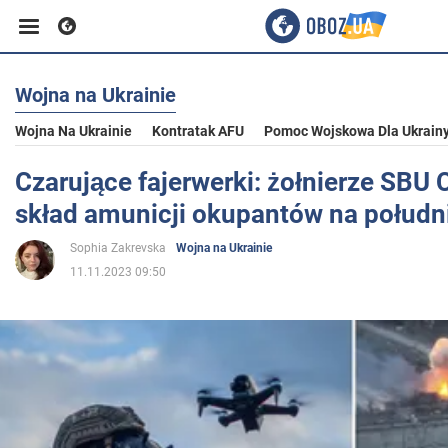
Wojna na Ukrainie
Biznes
Wojna Na Ukrainie
Kontratak AFU
Pomoc Wojskowa Dla Ukrain
Sport
Czarujące fajerwerki: żołnierze SBU 
skład amunicji okupantów na połudn
Rozrywka
Sophia Zakrevska
Wojna na Ukrainie
11.11.2023 09:50
Życie
Polityka
Społeczeństwo