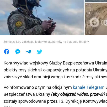
Wojna na Ukrainie
Świat
Jedzenie
Żołnierze SBU zakłócają logistykę okupantów na południu Ukrainy
Kontrwywiad wojskowy Służby Bezpieczeństwa Ukrain
obiekty rosyjskich sił okupacyjnych na południu Ukrainy
zniszczyć skład amunicji wroga i uszkodzić rosyjski sy
Poinformowano o tym na oficjalnym
kanale Telegram
S
Bezpieczeństwa Ukrainy
(aby obejrzeć wideo, przewiń
zostały spowodowane przez 13. Dyrekcję Kontrwywi