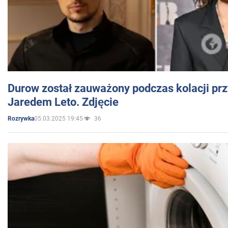
Durow został zauważony podczas kolacji prz
Jaredem Leto. Zdjęcie
05.03.2025 19:45
36
Rozrywka