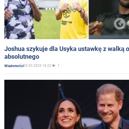
Joshua szykuje dla Usyka ustawkę z walką o 
absolutnego
05.03.2025 16:22
1
Wiadomości