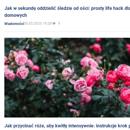
Jak w sekundę oddzielić śledzie od ości: prosty life hack d
domowych
05.03.2025 19:28
9
Wiadomości
Jak przycinać róże, aby kwitły intensywnie: instrukcje krok