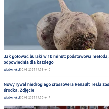
Jak gotować buraki w 10 minut: podstawowa metoda, 
odpowiednia dla każdego
05.03.2025 19:58
6
Wiadomości
Nowy rywal niedrogiego crossovera Renault Tesla zo
środka. Zdjęcie
05.03.2025 19:55
7
Wiadomości