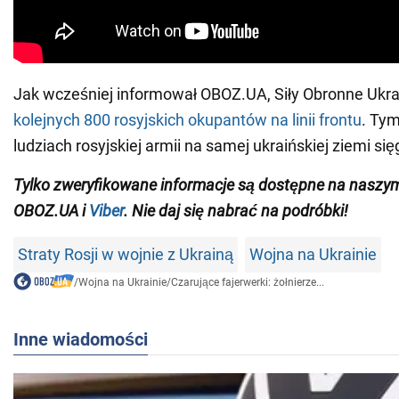
Jak wcześniej informował OBOZ.UA, Siły Obronne Ukr
kolejnych 800 rosyjskich okupantów na linii frontu
. Ty
ludziach rosyjskiej armii na samej ukraińskiej ziemi si
Tylko zweryfikowane informacje są dostępne na nasz
OBOZ.UA i
Viber
. Nie daj się nabrać na podróbki!
Straty Rosji w wojnie z Ukrainą
Wojna na Ukrainie
/
Wojna na Ukrainie
/
Czarujące fajerwerki: żołnierze...
Inne wiadomości