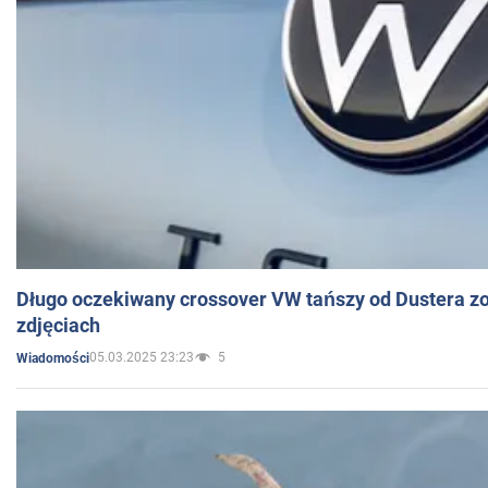
Długo oczekiwany crossover VW tańszy od Dustera zo
zdjęciach
05.03.2025 23:23
5
Wiadomości