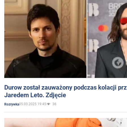
Durow został zauważony podczas kolacji prz
Jaredem Leto. Zdjęcie
05.03.2025 19:45
36
Rozrywka