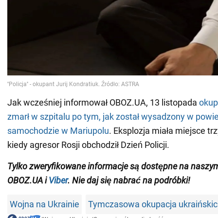
Jak wcześniej informował OBOZ.UA, 13 listopada
okup
zmarł w szpitalu po tym, jak został wysadzony w powi
samochodzie w Mariupolu
. Eksplozja miała miejsce trz
kiedy agresor Rosji obchodził Dzień Policji.
Tylko zweryfikowane informacje są dostępne na nasz
OBOZ.UA i
Viber
. Nie daj się nabrać na podróbki!
Wojna na Ukrainie
Tymczasowa okupacja ukraińskic