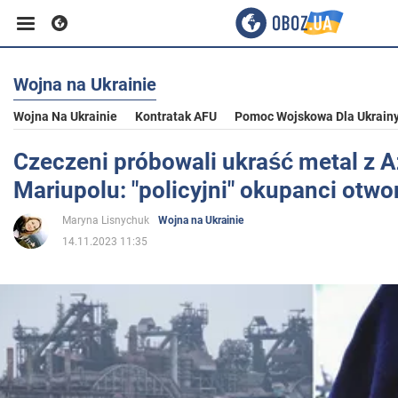
Wojna na Ukrainie
Biznes
Wojna Na Ukrainie
Kontratak AFU
Pomoc Wojskowa Dla Ukrain
Sport
Czeczeni próbowali ukraść metal z 
Mariupolu: "policyjni" okupanci otwor
Rozrywka
Maryna Lisnychuk
Wojna na Ukrainie
14.11.2023 11:35
Życie
Polityka
Społeczeństwo