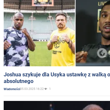
Joshua szykuje dla Usyka ustawkę z walką o 
absolutnego
05.03.2025 16:22
1
Wiadomości