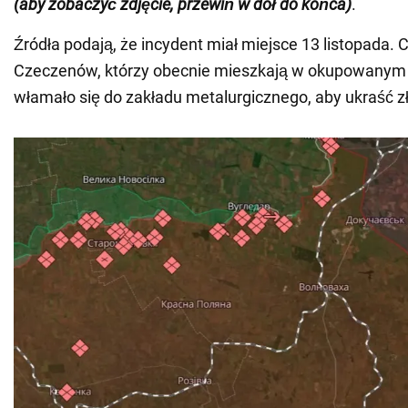
(aby zobaczyć zdjęcie, przewiń w dół do końca)
.
Źródła podają, że incydent miał miejsce 13 listopada. 
Czeczenów, którzy obecnie mieszkają w okupowanym 
włamało się do zakładu metalurgicznego, aby ukraść z