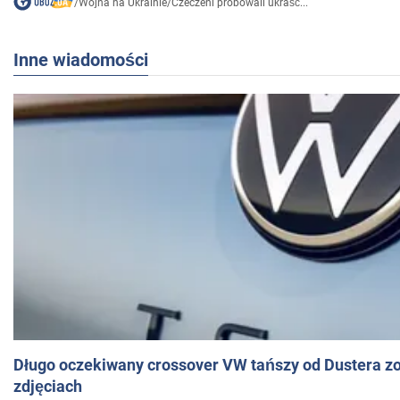
/
Wojna na Ukrainie
/
Czeczeni próbowali ukraść...
Inne wiadomości
Długo oczekiwany crossover VW tańszy od Dustera zo
zdjęciach