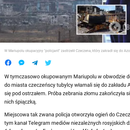
Wojna na Ukrainie
Świat
Jedzenie
W Mariupolu okupacyjny "policjant" zastrzelił Czeczena, który zakradł się do Az
W tymczasowo okupowanym Mariupolu w obwodzie don
do miasta czeczeńscy tubylcy włamali się do zakładu A
się pod ostrzałem. Próba zebrania złomu zakończyła si
nich śpiączką.
Miejscowa tak zwana policja otworzyła ogień do Czec
tym kanał Telegram mediów niezależnych rosyjskich d