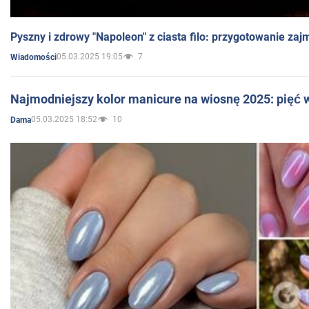
Pyszny i zdrowy "Napoleon" z ciasta filo: przygotowanie zaj
05.03.2025 19:05
7
Wiadomości
Najmodniejszy kolor manicure na wiosnę 2025: pięć
05.03.2025 18:52
10
Dama