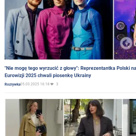
"Nie mogę tego wyrzucić z głowy": Reprezentantka Polski n
Eurowizji 2025 chwali piosenkę Ukrainy
05.03.2025 16:18
3
Rozrywka