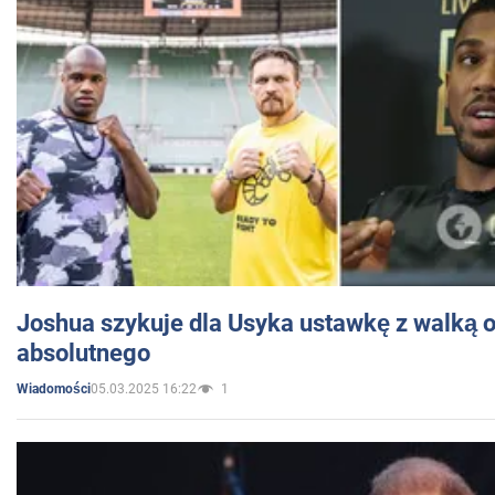
Joshua szykuje dla Usyka ustawkę z walką o 
absolutnego
05.03.2025 16:22
1
Wiadomości