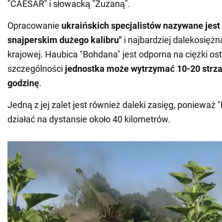
"CAESAR" i słowacką "Zuzaną".
Opracowanie
ukraińskich specjalistów nazywane jes
snajperskim dużego kalibru"
i najbardziej dalekosiężn
krajowej. Haubica "Bohdana" jest odporna na ciężki ost
szczególności
jednostka może wytrzymać 10-20 strza
godzinę
.
Jedną z jej zalet jest również daleki zasięg, poniewa
działać na dystansie około 40 kilometrów.