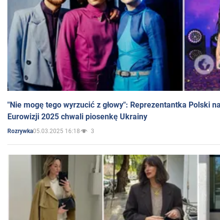
"Nie mogę tego wyrzucić z głowy": Reprezentantka Polski n
Eurowizji 2025 chwali piosenkę Ukrainy
05.03.2025 16:18
3
Rozrywka