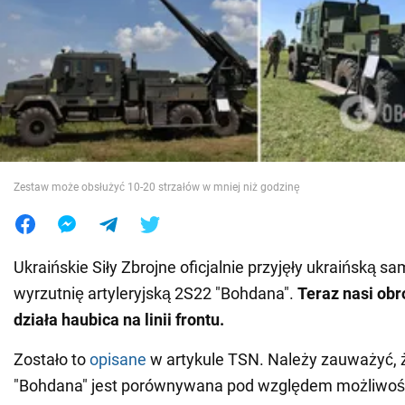
Wojna na Ukrainie
Świat
Jedzenie
Zestaw może obsłużyć 10-20 strzałów w mniej niż godzinę
Ukraińskie Siły Zbrojne oficjalnie przyjęły ukraińską s
wyrzutnię artyleryjską 2S22 "Bohdana".
Teraz nasi obr
działa haubica na linii frontu.
Zostało to
opisane
w artykule TSN. Należy zauważyć, 
"Bohdana" jest porównywana pod względem możliwośc