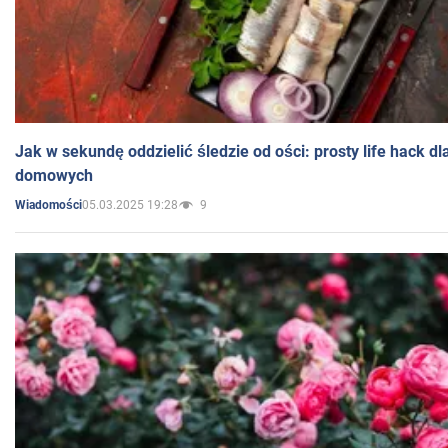
Jak w sekundę oddzielić śledzie od ości: prosty life hack d
domowych
05.03.2025 19:28
9
Wiadomości