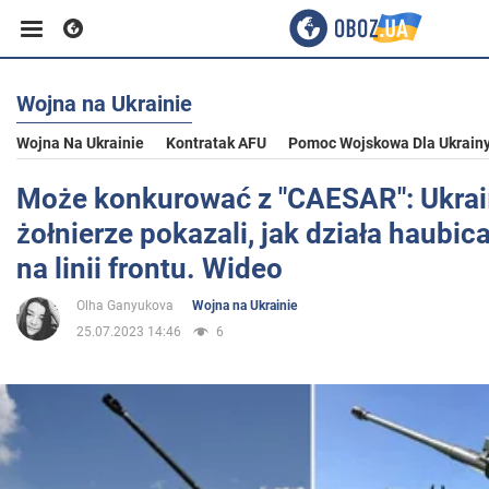
Wojna na Ukrainie
Biznes
Wojna Na Ukrainie
Kontratak AFU
Pomoc Wojskowa Dla Ukrain
Sport
Może konkurować z "CAESAR": Ukra
żołnierze pokazali, jak działa haubi
Rozrywka
na linii frontu. Wideo
Olha Ganyukova
Wojna na Ukrainie
Życie
25.07.2023 14:46
6
Polityka
Społeczeństwo