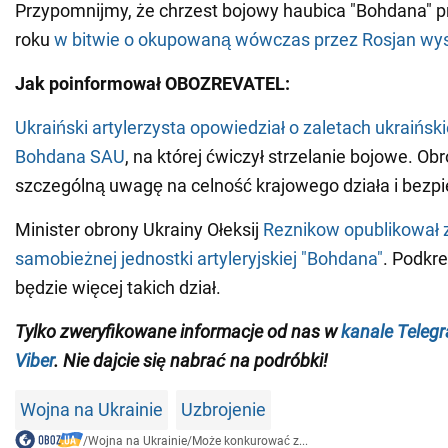
Przypomnijmy, że chrzest bojowy haubica "Bohdana" p
roku
w bitwie o okupowaną wówczas przez Rosjan wys
Jak poinformował OBOZREVATEL:
Ukraiński artylerzysta opowiedział o zaletach ukraiński
Bohdana SAU
, na której ćwiczył strzelanie bojowe. Ob
szczególną uwagę na celność krajowego działa i bezpi
Minister obrony Ukrainy Ołeksij
Reznikow opublikował 
samobieżnej jednostki artyleryjskiej "Bohdana"
. Podkre
będzie więcej takich dział.
Tylko zweryfikowane informacje od nas w
kanale Teleg
Viber
. Nie dajcie się nabrać na podróbki!
Wojna na Ukrainie
Uzbrojenie
/
Wojna na Ukrainie
/
Może konkurować z...