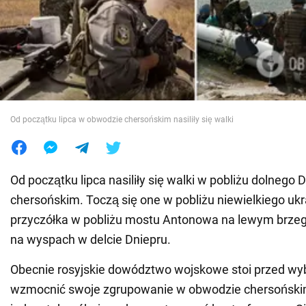
Wojna na Ukrainie
Świat
Jedzenie
Od początku lipca w obwodzie chersońskim nasiliły się walki
Od początku lipca nasiliły się walki w pobliżu dolnego
chersońskim. Toczą się one w pobliżu niewielkiego uk
przyczółka w pobliżu mostu Antonowa na lewym brzegu
na wyspach w delcie Dniepru.
Obecnie rosyjskie dowództwo wojskowe stoi przed wy
wzmocnić swoje zgrupowanie w obwodzie chersońsk