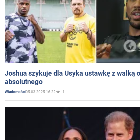
Joshua szykuje dla Usyka ustawkę z walką o 
absolutnego
05.03.2025 16:22
1
Wiadomości