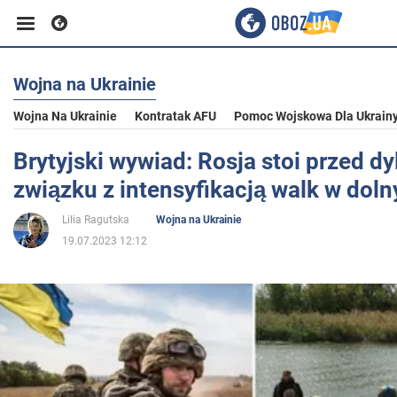
Wojna na Ukrainie
Biznes
Wojna Na Ukrainie
Kontratak AFU
Pomoc Wojskowa Dla Ukrain
Sport
Brytyjski wywiad: Rosja stoi przed 
związku z intensyfikacją walk w dol
Rozrywka
Lilia Ragutska
Wojna na Ukrainie
19.07.2023 12:12
Życie
Polityka
Społeczeństwo