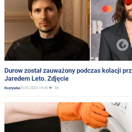
Durow został zauważony podczas kolacji prz
Jaredem Leto. Zdjęcie
05.03.2025 19:45
36
Rozrywka