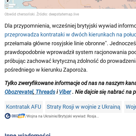
Dla przypomnienia, wcześniej brytyjski wywiad inform
przeprowadza kontrataki w dwóch kierunkach
na połu
przełamała główne rosyjskie linie obronne". Jednocześ
prawdopodobnie wprowadził system racjonowania pocis
próbując zachować krytyczną zdolność do prowadzeni
pośredniego w kierunku Zaporoża.
Tylko zweryfikowane informacje od nas na naszym kan
Obozrevatel
,
Threads
i
Viber
. Nie dajcie się nabrać na 
Kontratak AFU
Straty Rosji w wojnie z Ukrainą
Wojn
/
Wojna na Ukrainie
/
Brytyjski wywiad: Rosja...
Inne wiadomości