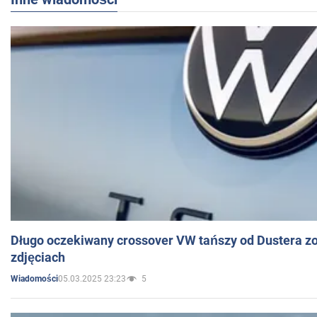
Długo oczekiwany crossover VW tańszy od Dustera zo
zdjęciach
05.03.2025 23:23
5
Wiadomości