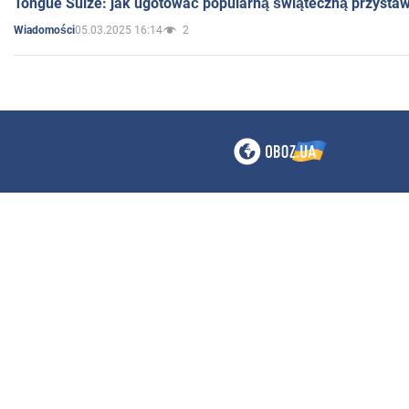
Tongue Sülze: jak ugotować popularną świąteczną przysta
05.03.2025 16:14
2
Wiadomości