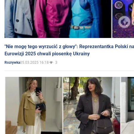
"Nie mogę tego wyrzucić z głowy": Reprezentantka Polski n
Eurowizji 2025 chwali piosenkę Ukrainy
05.03.2025 16:18
3
Rozrywka