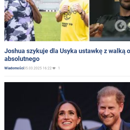
Joshua szykuje dla Usyka ustawkę z walką o 
absolutnego
05.03.2025 16:22
1
Wiadomości