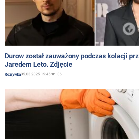
Durow został zauważony podczas kolacji prz
Jaredem Leto. Zdjęcie
05.03.2025 19:45
36
Rozrywka