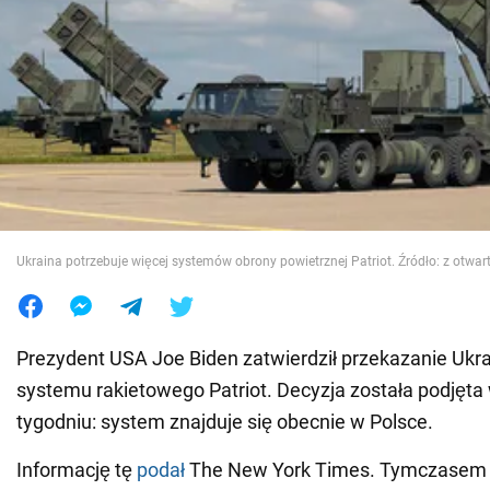
Wojna na Ukrainie
Świat
Jedzenie
Ukraina potrzebuje więcej systemów obrony powietrznej Patriot. Źródło: z otwar
Prezydent USA Joe Biden zatwierdził przekazanie Ukra
systemu rakietowego Patriot. Decyzja została podjęta
tygodniu: system znajduje się obecnie w Polsce.
Informację tę
podał
The New York Times. Tymczasem 