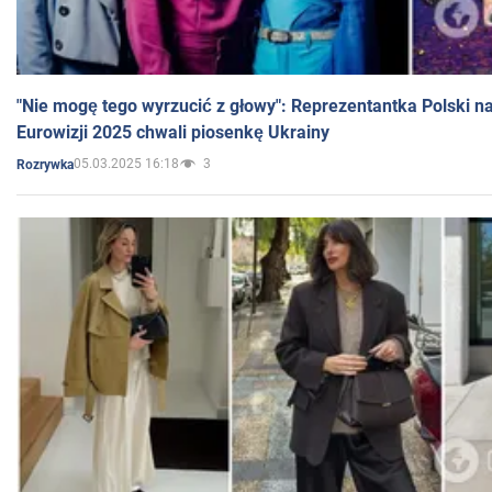
"Nie mogę tego wyrzucić z głowy": Reprezentantka Polski n
Eurowizji 2025 chwali piosenkę Ukrainy
05.03.2025 16:18
3
Rozrywka