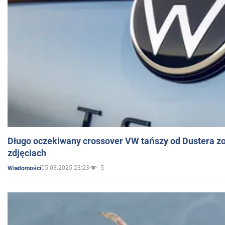
Długo oczekiwany crossover VW tańszy od Dustera zo
zdjęciach
05.03.2025 23:23
5
Wiadomości