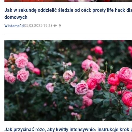
Jak w sekundę oddzielić śledzie od ości: prosty life hack d
domowych
05.03.2025 19:28
9
Wiadomości
Jak przycinać róże, aby kwitły intensywnie: instrukcje krok