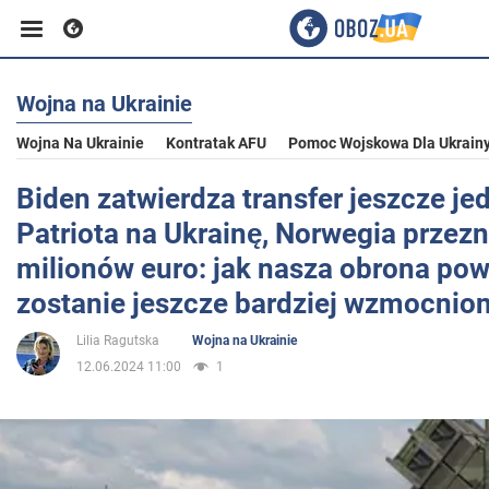
Wojna na Ukrainie
Biznes
Wojna Na Ukrainie
Kontratak AFU
Pomoc Wojskowa Dla Ukrain
Sport
Biden zatwierdza transfer jeszcze j
Patriota na Ukrainę, Norwegia przez
Rozrywka
milionów euro: jak nasza obrona pow
zostanie jeszcze bardziej wzmocnio
Życie
Lilia Ragutska
Wojna na Ukrainie
12.06.2024 11:00
1
Polityka
Społeczeństwo