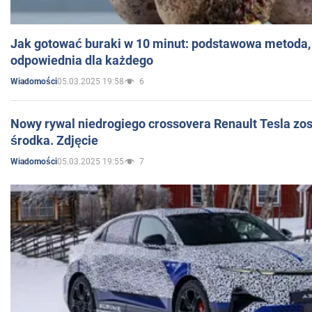
Jak gotować buraki w 10 minut: podstawowa metoda, 
odpowiednia dla każdego
05.03.2025 19:58
6
Wiadomości
Nowy rywal niedrogiego crossovera Renault Tesla zo
środka. Zdjęcie
05.03.2025 19:55
7
Wiadomości