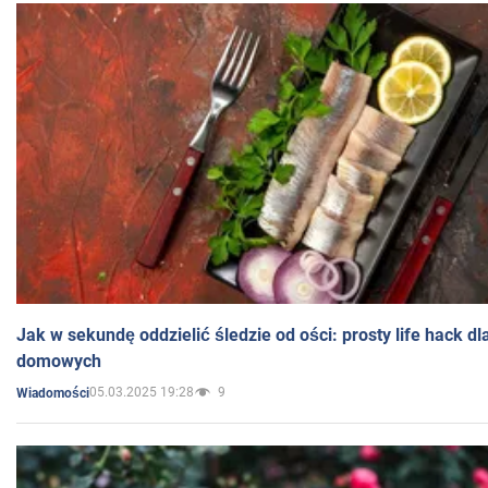
Jak w sekundę oddzielić śledzie od ości: prosty life hack d
domowych
05.03.2025 19:28
9
Wiadomości