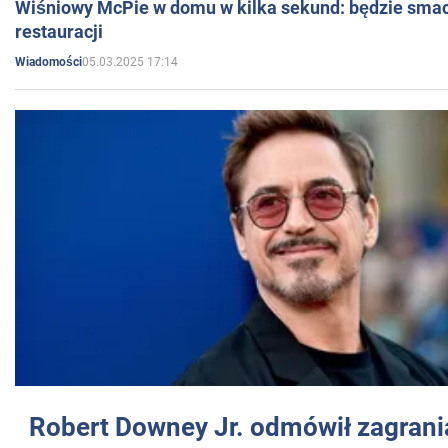
Wiśniowy McPie w domu w kilka sekund: będzie smac
restauracji
05.03.2025 17:14
Wiadomości
Robert Downey Jr. odmówił zagrani