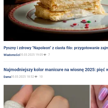
Pyszny i zdrowy "Napoleon" z ciasta filo: przygotowanie zaj
05.03.2025 19:05
7
Wiadomości
Najmodniejszy kolor manicure na wiosnę 2025: pięć
05.03.2025 18:52
10
Dama