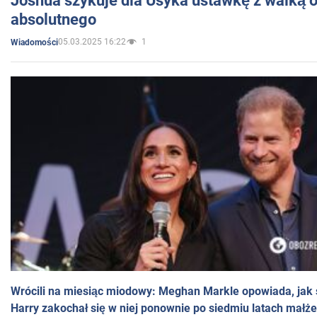
Joshua szykuje dla Usyka ustawkę z walką o 
absolutnego
05.03.2025 16:22
1
Wiadomości
Wrócili na miesiąc miodowy: Meghan Markle opowiada, jak s
Harry zakochał się w niej ponownie po siedmiu latach małż