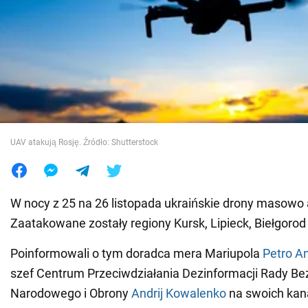
Wojna na Ukrainie
Świat
Jedzenie
UAV atakują Rosję. Źródło: Shutterstock
W nocy z 25 na 26 listopada ukraińskie drony masowo 
Zaatakowane zostały regiony Kursk, Lipieck, Biełgorod i
Poinformowali o tym doradca mera Mariupola
Petro A
szef Centrum Przeciwdziałania Dezinformacji Rady B
Narodowego i Obrony
Andrij Kowalenko
na swoich kan