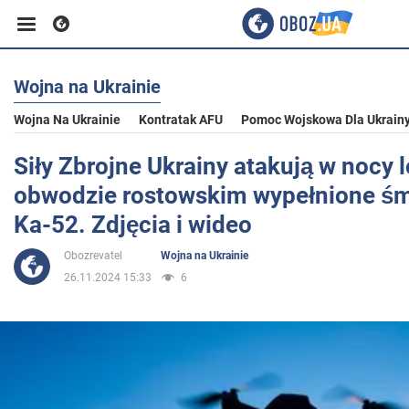
Wojna na Ukrainie
Biznes
Wojna Na Ukrainie
Kontratak AFU
Pomoc Wojskowa Dla Ukrain
Sport
Siły Zbrojne Ukrainy atakują w nocy 
obwodzie rostowskim wypełnione ś
Rozrywka
Ka-52. Zdjęcia i wideo
Obozrevatel
Wojna na Ukrainie
Życie
26.11.2024 15:33
6
Polityka
Społeczeństwo