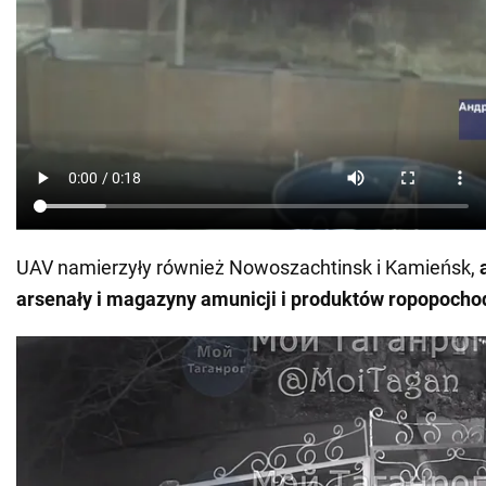
UAV namierzyły również Nowoszachtinsk i Kamieńsk,
arsenały i magazyny amunicji i produktów ropopoch