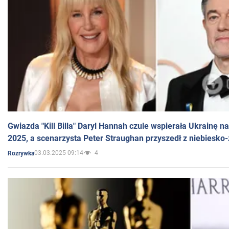
Gwiazda "Kill Billa" Daryl Hannah czule wspierała Ukrainę 
2025, a scenarzysta Peter Straughan przyszedł z niebiesko-
03.03.2025 09:14
4
Rozrywka