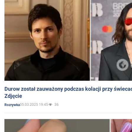
Durow został zauważony podczas kolacji przy świeca
Zdjęcie
05.03.2025 19:45
36
Rozrywka