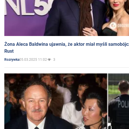
Żona Aleca Baldwina ujawnia, że aktor miał myśli samobójc
Rust
05.03.2025 11:02
3
Rozrywka