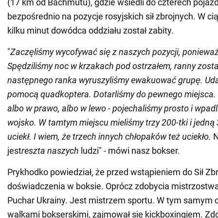
(17 km od Bachmutu), gdzie wsiedli do czterech pojazdó
bezpośrednio na pozycje rosyjskich sił zbrojnych. W c
kilku minut dowódca oddziału został zabity.
"
Zaczęliśmy wycofywać się z naszych pozycji, ponieważ 
Spędziliśmy noc w krzakach pod ostrzałem, ranny zosta
następnego ranka wyruszyliśmy ewakuować grupę. Udal
pomocą quadkoptera. Dotarliśmy do pewnego miejsca. 
albo w prawo, albo w lewo - pojechaliśmy prosto i wpadl
wojsko. W tamtym miejscu mieliśmy trzy 200-tki i jedną 
uciekł. I wiem, że trzech innych chłopaków też uciekło.
N
jest
reszta naszych
ludzi" - mówi nasz bokser.
Prykhodko powiedział, że przed wstąpieniem do Sił Zbr
doświadczenia w boksie. Oprócz zdobycia mistrzostwa
Puchar Ukrainy. Jest mistrzem sportu. W tym samym 
walkami bokserskimi, zajmował się kickboxingiem. Zd