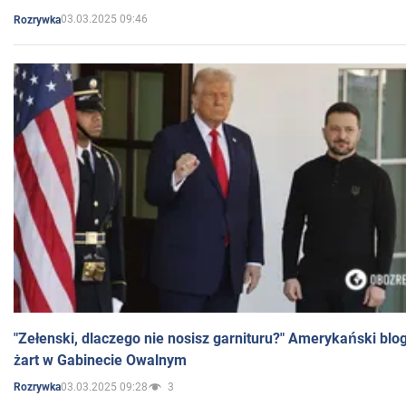
03.03.2025 09:46
Rozrywka
"Zełenski, dlaczego nie nosisz garnituru?" Amerykański blo
żart w Gabinecie Owalnym
03.03.2025 09:28
3
Rozrywka