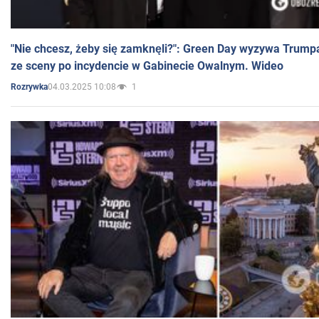
"Nie chcesz, żeby się zamknęli?": Green Day wyzywa Trump
ze sceny po incydencie w Gabinecie Owalnym. Wideo
04.03.2025 10:08
1
Rozrywka