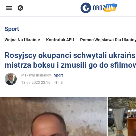
Sport
Biznes
Wojna Na Ukrainie
Kontratak AFU
Pomoc Wojskowa Dla Ukrain
Sport
Rosyjscy okupanci schwytali ukraiń
mistrza boksu i zmusili go do sfilmo
Rozrywka
Maksym Inshakov
Sport
13.07.2023 23:16
3
Życie
Polityka
Społeczeństwo