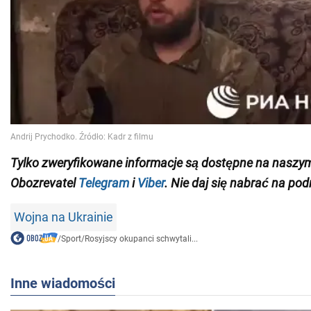
Tylko zweryfikowane informacje są dostępne na naszy
Obozrevatel
Telegram
i
Viber
. Nie daj się nabrać na pod
Wojna na Ukrainie
/
Sport
/
Rosyjscy okupanci schwytali...
Inne wiadomości