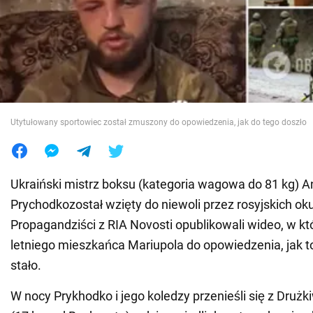
Wojna na Ukrainie
Świat
Jedzenie
Utytułowany sportowiec został zmuszony do opowiedzenia, jak do tego doszło
Ukraiński mistrz boksu (kategoria wagowa do 81 kg) An
Prychodkozostał wzięty do niewoli przez rosyjskich o
Propagandziści z RIA Novosti opublikowali wideo, w kt
letniego mieszkańca Mariupola do opowiedzenia, jak t
stało.
W nocy Prykhodko i jego koledzy przenieśli się z Drużk