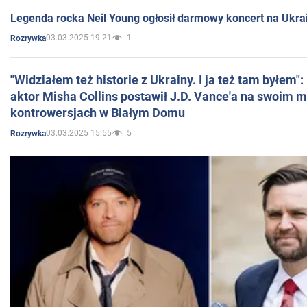
Legenda rocka Neil Young ogłosił darmowy koncert na Ukra
03.03.2025 19:21
1
Rozrywka
"Widziałem też historie z Ukrainy. I ja też tam byłem"
aktor Misha Collins postawił J.D. Vance'a na swoim m
kontrowersjach w Białym Domu
03.03.2025 15:55
5
Rozrywka