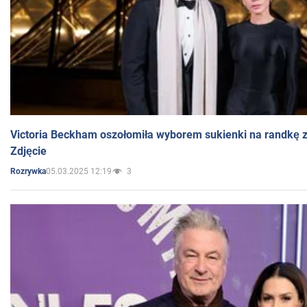
Victoria Beckham oszołomiła wyborem sukienki na randkę
Zdjęcie
05.03.2025 12:19
3
Rozrywka