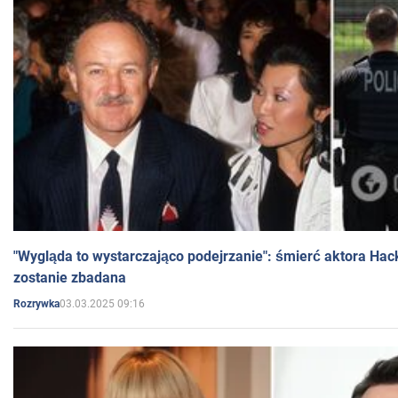
"Wygląda to wystarczająco podejrzanie": śmierć aktora Hac
zostanie zbadana
03.03.2025 09:16
Rozrywka