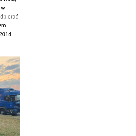
e w
odbierać
tym
 2014