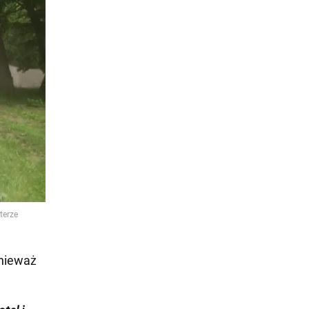
onieważ