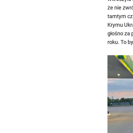
że nie zwr
tamtym cza
Krymu Ukra
głośno za 
roku. To b