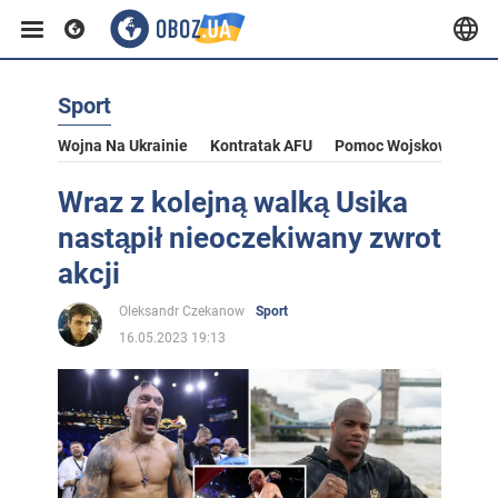
Sport
Wojna Na Ukrainie
Kontratak AFU
Pomoc Wojskowa Dla U
Wraz z kolejną walką Usika
nastąpił nieoczekiwany zwrot
akcji
Oleksandr Czekanow
Sport
16.05.2023 19:13