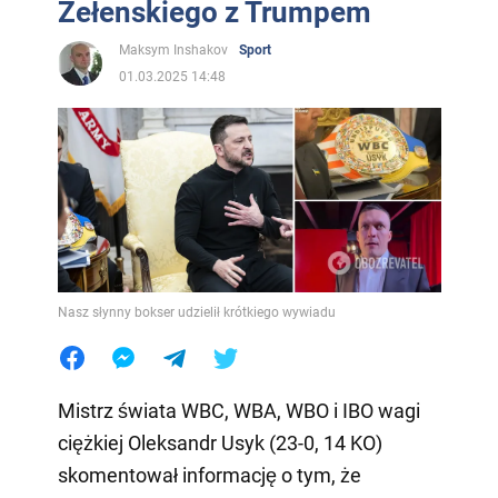
Zełenskiego z Trumpem
Maksym Inshakov
Sport
01.03.2025 14:48
Nasz słynny bokser udzielił krótkiego wywiadu
Mistrz świata WBC, WBA, WBO i IBO wagi
ciężkiej Oleksandr Usyk (23-0, 14 KO)
skomentował informację o tym, że