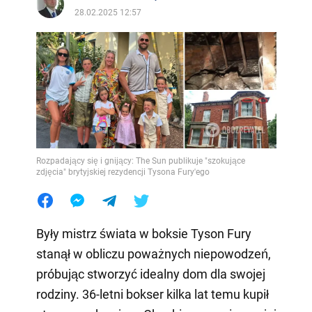
28.02.2025 12:57
Rozpadający się i gnijący: The Sun publikuje "szokujące
zdjęcia" brytyjskiej rezydencji Tysona Fury'ego
Były mistrz świata w boksie Tyson Fury
stanął w obliczu poważnych niepowodzeń,
próbując stworzyć idealny dom dla swojej
rodziny. 36-letni bokser kilka lat temu kupił