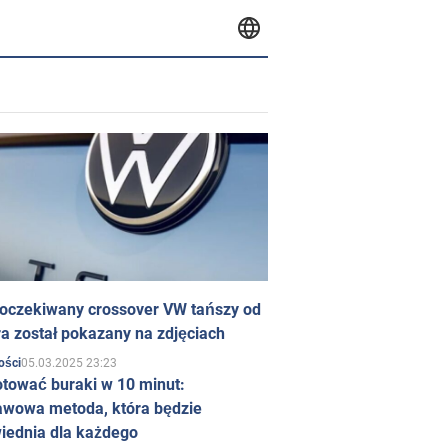
 oczekiwany crossover VW tańszy od
a został pokazany na zdjęciach
05.03.2025 23:23
ości
otować buraki w 10 minut:
awowa metoda, która będzie
iednia dla każdego