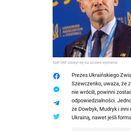
Szef UAF zdobył się na szczere wyznanie
Prezes Ukraińskiego Związ
Szewczenko, uważa, że za
nie wrócili, powinni zosta
odpowiedzialności. Jednoc
że Dowbyk, Mudryk i inni
Ukrainą, nawet jeśli form