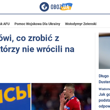
ak AFU
Pomoc Wojskowa Dla Ukrainy
Wołodymyr Zełenski
i, co zrobić z
órzy nie wrócili na
Długo
Duster
Wiadom
Jak g
podst
odpow