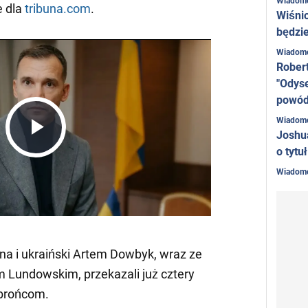
Wiadom
 dla
tribuna.com
.
Wiśni
będzie
Wiadom
Rober
"Odyse
powó
Wiadom
Joshu
Play
o tytu
Wiadom
Video
na i ukraiński Artem Dowbyk, wraz ze
 Lundowskim, przekazali już cztery
brońcom.