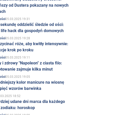
ńszy od Dustera pokazany na nowych
ach
05.03.2025 19:31
ości
sekundę oddzielić śledzie od ości:
y life hack dla gospodyń domowych
05.03.2025 19:28
ości
zycinać róże, aby kwitły intensywnie:
kcje krok po kroku
05.03.2025 19:11
ości
 i zdrowy "Napoleon" z ciasta filo:
towanie zajmuje kilka minut
05.03.2025 19:05
ości
dniejszy kolor manicure na wiosnę
 pięć wzorów barwinka
.03.2025 18:52
rdziej udane dni marca dla każdego
 zodiaku: horoskop