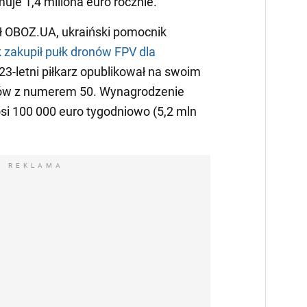
uje 1,4 miliona euro rocznie.
ł OBOZ.UA, ukraiński pomocnik
 zakupił pułk dronów FPV dla
 23-letni piłkarz opublikował na swoim
nów z numerem 50. Wynagrodzenie
i 100 000 euro tygodniowo (5,2 mln
REKLAMA