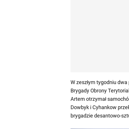
W zeszłym tygodniu dwa p
Brygady Obrony Terytoria
Artem otrzymał samochód 
Dowbyk i Cyhankow przek
brygadzie desantowo-sz