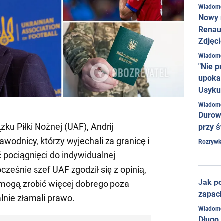
Wiadom
Nowy 
Renaul
Zdjęci
Wiadom
"Nie p
upoka
Usyku
Wiadom
Durow
ku Piłki Nożnej (UAF), Andrij
przy ś
wodnicy, którzy wyjechali za granicę i
Rozrywk
ć pociągnięci do indywidualnej
ześnie szef UAF zgodził się z opinią,
Jak po
 mogą zrobić więcej dobrego poza
zapac
alnie złamali prawo.
Wiadom
Długo