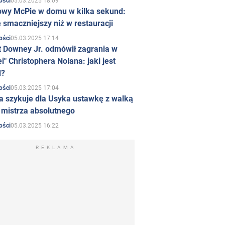
05.03.2025 18:09
ości
owy McPie w domu w kilka sekund:
 smaczniejszy niż w restauracji
05.03.2025 17:14
ości
t Downey Jr. odmówił zagrania w
i" Christophera Nolana: jaki jest
d?
05.03.2025 17:04
ości
a szykuje dla Usyka ustawkę z walką
ł mistrza absolutnego
05.03.2025 16:22
ości
REKLAMA