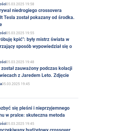
05.03.2025 19:58
ości
rywal niedrogiego crossovera
t Tesla został pokazany od środka.
e
05.03.2025 19:55
ości
róbuję kpić": były mistrz świata w
rzający sposób wypowiedział się o
05.03.2025 19:48
ości
 został zauważony podczas kolacji
wiecach z Jaredem Leto. Zdjęcie
05.03.2025 19:45
a
zbyć się pleśni i nieprzyjemnego
hu w pralce: skuteczna metoda
05.03.2025 19:45
ości
 oczekiwany budżetowy crossover