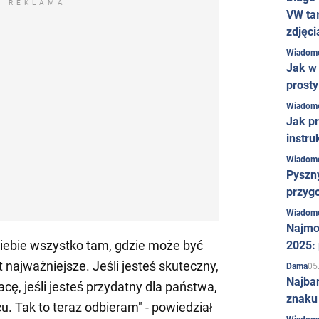
REKLAMA
VW ta
zdjęci
Wiadom
Jak w 
prost
Wiadom
Jak pr
instru
Wiadom
Pyszny
przygo
Wiadom
Najmo
siebie wszystko tam, gdzie może być
2025:
t najważniejsze. Jeśli jesteś skuteczny,
05
Dama
Najba
acę, jeśli jesteś przydatny dla państwa,
znaku
u. Tak to teraz odbieram" - powiedział