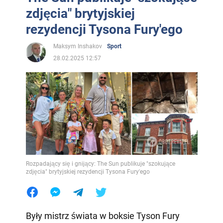
zdjęcia" brytyjskiej
rezydencji Tysona Fury'ego
Maksym Inshakov
Sport
28.02.2025 12:57
Rozpadający się i gnijący: The Sun publikuje "szokujące
zdjęcia" brytyjskiej rezydencji Tysona Fury'ego
Były mistrz świata w boksie Tyson Fury