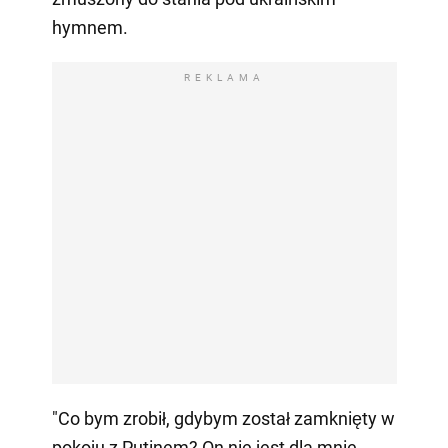
hymnem.
REKLAMA
"Co bym zrobił, gdybym został zamknięty w
pokoju z Putinem? On nie jest dla mnie