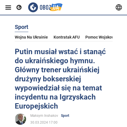
Sport
Wojna Na Ukrainie
Kontratak AFU
Pomoc Wojskowa Dla U
Putin musiał wstać i stanąć
do ukraińskiego hymnu.
Główny trener ukraińskiej
drużyny bokserskiej
wypowiedział się na temat
incydentu na Igrzyskach
Europejskich
Maksym Inshakov
Sport
30.03.2024 17:00