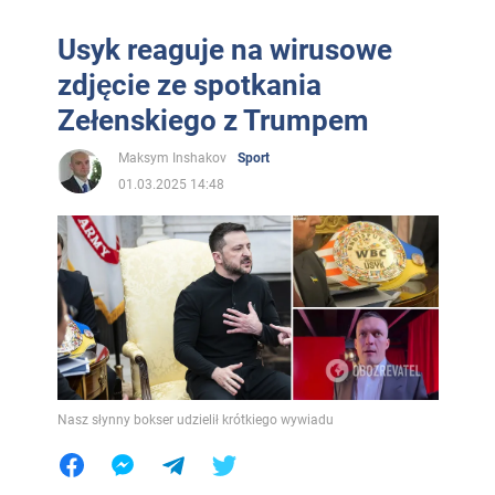
Usyk reaguje na wirusowe
zdjęcie ze spotkania
Zełenskiego z Trumpem
Maksym Inshakov
Sport
01.03.2025 14:48
Nasz słynny bokser udzielił krótkiego wywiadu