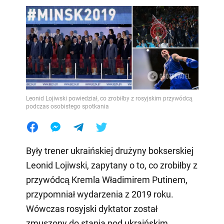
Leonid Lojiwski powiedział, co zrobiłby z rosyjskim przywódcą
podczas osobistego spotkania
Były trener ukraińskiej drużyny bokserskiej
Leonid Lojiwski, zapytany o to, co zrobiłby z
przywódcą Kremla Władimirem Putinem,
przypomniał wydarzenia z 2019 roku.
Wówczas rosyjski dyktator został
zmuszony do stania pod ukraińskim