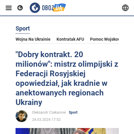
Sport
Wojna Na Ukrainie
Kontratak AFU
Pomoc Wojskowa Dla U
"Dobry kontrakt. 20
milionów": mistrz olimpijski z
Federacji Rosyjskiej
opowiedział, jak kradnie w
anektowanych regionach
Ukrainy
Oleksandr Czekanow
Sport
24.03.2024 17:52