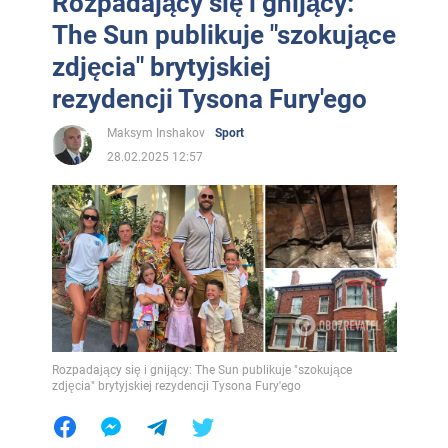
Rozpadający się i gnijący:
The Sun publikuje "szokujące
zdjęcia" brytyjskiej
rezydencji Tysona Fury'ego
Maksym Inshakov
Sport
28.02.2025 12:57
Rozpadający się i gnijący: The Sun publikuje "szokujące
zdjęcia" brytyjskiej rezydencji Tysona Fury'ego