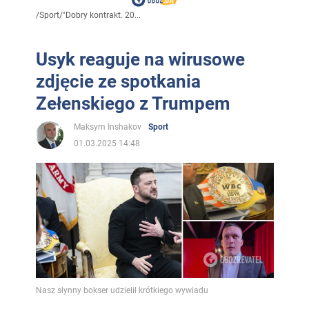
/
Sport
/
"Dobry kontrakt. 20...
Usyk reaguje na wirusowe
zdjęcie ze spotkania
Zełenskiego z Trumpem
Maksym Inshakov
Sport
01.03.2025 14:48
Nasz słynny bokser udzielił krótkiego wywiadu