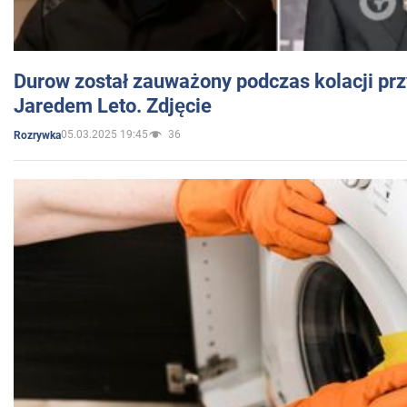
Durow został zauważony podczas kolacji prz
Jaredem Leto. Zdjęcie
05.03.2025 19:45
36
Rozrywka