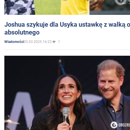
Joshua szykuje dla Usyka ustawkę z walką o 
absolutnego
05.03.2025 16:22
1
Wiadomości