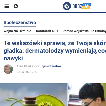
Społeczeństwo
Biznes
Wojna Na Ukrainie
Kontratak AFU
Pomoc Wojskowa Dla Ukrain
Sport
Te wskazówki sprawią, że Twoja skór
gładka: dermatolodzy wymieniają co
Rozrywka
nawyki
Anna Cherkasova
Społeczeństwo
Życie
04.05.2023 23:30
Polityka
Społeczeństwo