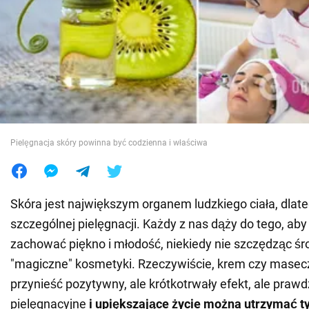
Wojna na Ukrainie
Świat
Jedzenie
Pielęgnacja skóry powinna być codzienna i właściwa
Skóra jest największym organem ludzkiego ciała, dla
szczególnej pielęgnacji. Każdy z nas dąży do tego, aby
zachować piękno i młodość, niekiedy nie szczędząc ś
"magiczne" kosmetyki. Rzeczywiście, krem czy mase
przynieść pozytywny, ale krótkotrwały efekt, ale prawd
pielęgnacyjne
i upiększające życie można utrzymać ty