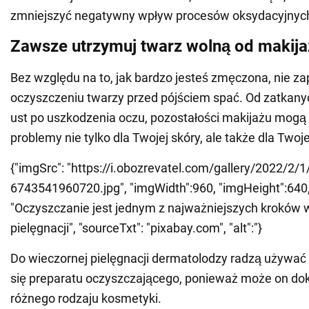
zmniejszyć negatywny wpływ procesów oksydacyjnych
Zawsze utrzymuj twarz wolną od makija
Bez względu na to, jak bardzo jesteś zmęczona, nie z
oczyszczeniu twarzy przed pójściem spać. Od zatkany
ust po uszkodzenia oczu, pozostałości makijażu mog
problemy nie tylko dla Twojej skóry, ale także dla Twoj
{"imgSrc": "https://i.obozrevatel.com/gallery/2022/2
6743541960720.jpg", "imgWidth":960, "imgHeight":640, "
"Oczyszczanie jest jednym z najważniejszych kroków 
pielęgnacji", "sourceTxt": "pixabay.com", "alt":"}
Do wieczornej pielęgnacji dermatolodzy radzą używać
się preparatu oczyszczającego, ponieważ może on do
różnego rodzaju kosmetyki.