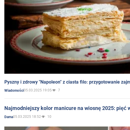
Pyszny i zdrowy "Napoleon" z ciasta filo: przygotowanie zaj
05.03.2025 19:05
7
Wiadomości
Najmodniejszy kolor manicure na wiosnę 2025: pięć
05.03.2025 18:52
10
Dama