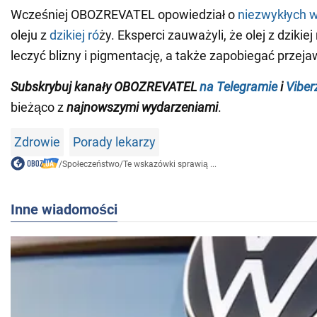
Wcześniej OBOZREVATEL opowiedział o
niezwykłych 
oleju z
dzikiej ró
ży. Eksperci zauważyli, że olej z dzikiej
leczyć blizny i pigmentację, a także zapobiegać przeja
Subskrybuj kanały OBOZREVATEL
na Telegramie
i
Viber
bieżąco z
najnowszymi wydarzeniami
.
Zdrowie
Porady lekarzy
/
Społeczeństwo
/
Te wskazówki sprawią ...
Inne wiadomości