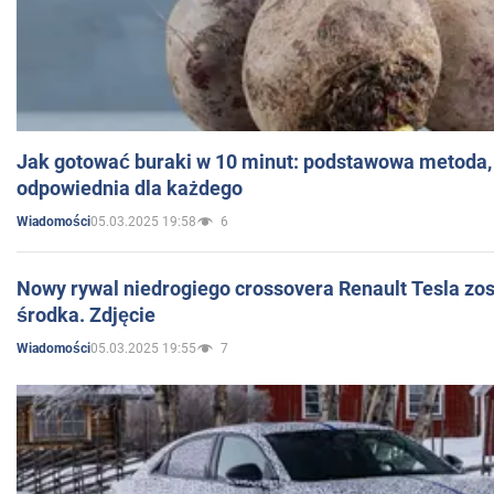
Jak gotować buraki w 10 minut: podstawowa metoda, 
odpowiednia dla każdego
05.03.2025 19:58
6
Wiadomości
Nowy rywal niedrogiego crossovera Renault Tesla zo
środka. Zdjęcie
05.03.2025 19:55
7
Wiadomości