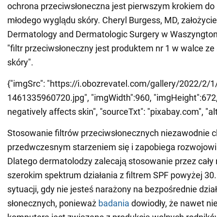
ochrona przeciwsłoneczna jest pierwszym krokiem do
młodego wyglądu skóry. Cheryl Burgess, MD, założycie
Dermatology and Dermatologic Surgery w Waszyngtoni
"filtr przeciwsłoneczny jest produktem nr 1 w walce ze
skóry".
{"imgSrc": "https://i.obozrevatel.com/gallery/2022/2/
1461335960720.jpg", "imgWidth":960, "imgHeight":672, "
negatively affects skin", "sourceTxt": "pixabay.com", "alt
Stosowanie filtrów przeciwsłonecznych niezawodnie c
przedwczesnym starzeniem się i zapobiega rozwojow
Dlatego dermatolodzy zalecają stosowanie przez cały
szerokim spektrum działania z filtrem SPF powyżej 30
sytuacji, gdy nie jesteś narażony na bezpośrednie dzia
słonecznych, ponieważ
badania
dowiodły, że nawet nie