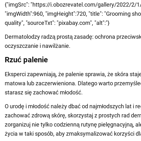
{"imgSrc": "https://i.obozrevatel.com/gallery/2022/2/1/
"imgWidth":960, "imgHeight":720, "title": "Grooming sh
quality", "sourceTxt": "pixabay.com", "alt":"}
Dermatolodzy radzą prostą zasadę: ochrona przeciws
oczyszczanie i nawilżanie.
Rzuć palenie
Eksperci zapewniają, że palenie sprawia, że skóra staje
matowa lub zaczerwieniona. Dlatego warto przemyśleć 
starasz się zachować młodość.
O urodę i młodość należy dbać od najmłodszych lat i re
zachować zdrową skórę, skorzystaj z prostych rad de
zorganizuj nie tylko codzienną rutynę pielęgnacyjną, al
życia w taki sposób, aby zmaksymalizować korzyści dla