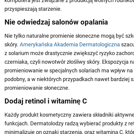
komputera jest związane z produkcją wolnych rodników
przyspieszają starzenie.
Nie odwiedzaj salonów opalania
Nie tylko naturalne promienie słoneczne mogą być szk
skóry.
Amerykańska Akademia Dermatologiczna
szacu
z solarium może drastycznie zwiększyć ryzyko zachor
czerniaka, czyli nowotwór złośliwy skóry. Ekspozycja 
promieniowanie w specjalnych solariach ma wpływ na s
podobny, a w niektórych przypadkach nawet bardziej s
promieniowanie słoneczne.
Dodaj retinol i witaminę C
Każdy produkt kosmetyczny zawiera składniki aktywne
funkcjach. Dermatolodzy radzą wybierać produkty z r
minimalizuje on oznaki starzenia, oraz witaminą C, k