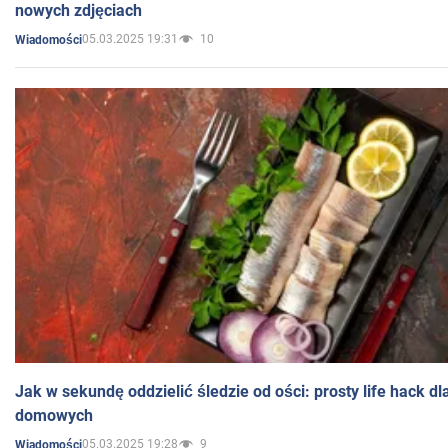
nowych zdjęciach
05.03.2025 19:31
10
Wiadomości
Jak w sekundę oddzielić śledzie od ości: prosty life hack d
domowych
05.03.2025 19:28
9
Wiadomości