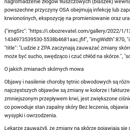
nagromadzenie złogów tłuszczowych (blaszek) wewnątr
powszechne przyczyny OSA obejmują infekcję lub zap
krwionośnych, ekspozycję na promieniowanie oraz uraz
{"imgSrc": "https://i.obozrevatel.com/gallery/2022/1/1
1434973539530-5538b4681aac.jfif", "imgWidth":870, "
"title": "Ludzie z ZPA zaczynają zauważać zmiany skór
może być sucho, swędząco i czuć chłód na skórze.", "sour
O jakich zmianach skórnych mowa
Objawy i nasilenie choroby tętnic obwodowych są różn
najczęstszych objawów są zmiany w kolorze i fakturze
zmniejszonym przepływem krwi, jest zwiększone ciśnie
co powoduje stan zapalny skóry Bez leczenia, objawia 
wysypki i owrzodzenia.
Lekarze zauważyli, że zmiany na skórze pojawiają się