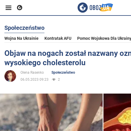
Społeczeństwo
Biznes
Wojna Na Ukrainie
Kontratak AFU
Pomoc Wojskowa Dla Ukrain
Sport
Objaw na nogach został nazwany oz
wysokiego cholesterolu
Rozrywka
Olena Rasenko
Społeczeństwo
06.05.2023 09:23
2
Życie
Polityka
Społeczeństwo