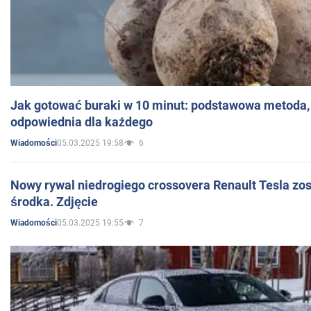
Jak gotować buraki w 10 minut: podstawowa metoda, 
odpowiednia dla każdego
05.03.2025 19:58
6
Wiadomości
Nowy rywal niedrogiego crossovera Renault Tesla zo
środka. Zdjęcie
05.03.2025 19:55
7
Wiadomości