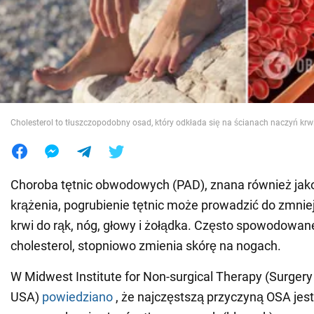
Wojna na Ukrainie
Świat
Jedzenie
Cholesterol to tłuszczopodobny osad, który odkłada się na ścianach naczyń kr
Choroba tętnic obwodowych (PAD), znana również jak
krążenia, pogrubienie tętnic może prowadzić do zmnie
krwi do rąk, nóg, głowy i żołądka. Często spowodowan
cholesterol, stopniowo zmienia skórę na nogach.
W Midwest Institute for Non-surgical Therapy (Surgery 
USA)
powiedziano
, że najczęstszą przyczyną OSA jes