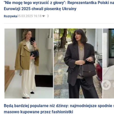
"Nie mogę tego wyrzucić z głowy": Reprezentantka Polski n
Eurowizji 2025 chwali piosenkę Ukrainy
05.03.2025 16:18
3
Rozrywka
Będą bardziej popularne niż dżinsy: najmodniejsze spodnie 
masowo kupowane przez fashionistki