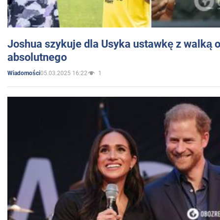
Joshua szykuje dla Usyka ustawkę z walką o 
absolutnego
05.03.2025 16:22
1
Wiadomości