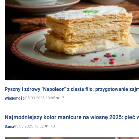
Pyszny i zdrowy "Napoleon" z ciasta filo: przygotowanie zaj
05.03.2025 19:05
7
Wiadomości
Najmodniejszy kolor manicure na wiosnę 2025: pięć
05.03.2025 18:52
10
Dama