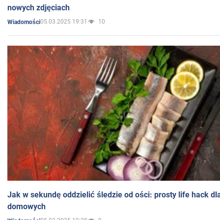
nowych zdjęciach
05.03.2025 19:31
10
Wiadomości
Jak w sekundę oddzielić śledzie od ości: prosty life hack d
domowych