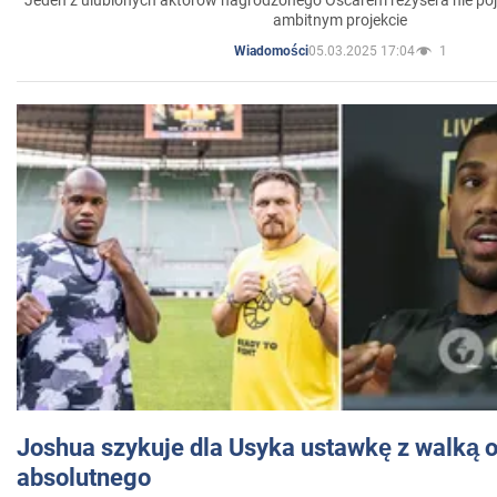
Jeden z ulubionych aktorów nagrodzonego Oscarem reżysera nie poja
ambitnym projekcie
05.03.2025 17:04
1
Wiadomości
Joshua szykuje dla Usyka ustawkę z walką o 
absolutnego