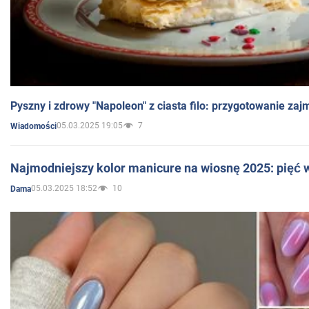
Pyszny i zdrowy "Napoleon" z ciasta filo: przygotowanie zaj
05.03.2025 19:05
7
Wiadomości
Najmodniejszy kolor manicure na wiosnę 2025: pięć
05.03.2025 18:52
10
Dama