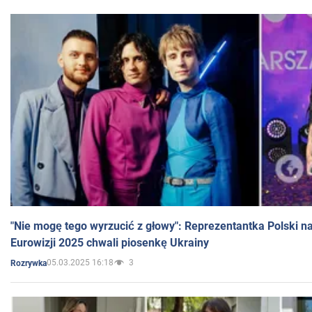
"Nie mogę tego wyrzucić z głowy": Reprezentantka Polski n
Eurowizji 2025 chwali piosenkę Ukrainy
05.03.2025 16:18
3
Rozrywka