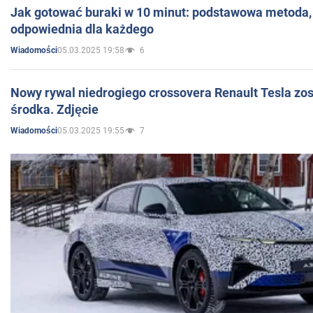
Jak gotować buraki w 10 minut: podstawowa metoda, 
odpowiednia dla każdego
05.03.2025 19:58
6
Wiadomości
Nowy rywal niedrogiego crossovera Renault Tesla zo
środka. Zdjęcie
05.03.2025 19:55
7
Wiadomości