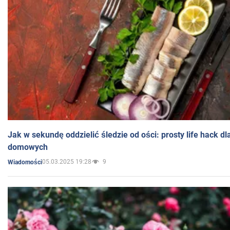
Jak w sekundę oddzielić śledzie od ości: prosty life hack d
domowych
05.03.2025 19:28
9
Wiadomości