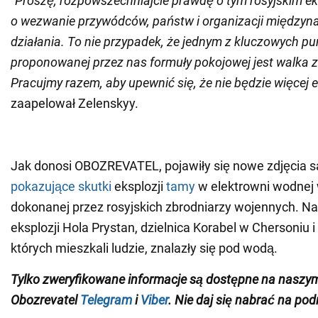
"
Proszę, rozpowszechniajcie prawdę o tym rosyjskim ek
o wezwanie przywódców, państw i organizacji między
działania. To nie przypadek, że jednym z kluczowych p
proponowanej przez nas formuły pokojowej jest walka 
Pracujmy razem, aby upewnić się, że nie będzie więcej 
zaapelował Zelenskyy.
Jak donosi OBOZREVATEL, pojawiły się nowe zdjęcia sa
pokazujące skutki
eksplozji
tamy
w elektrowni wodnej
dokonanej przez rosyjskich zbrodniarzy wojennych. Na
eksplozji Hola Prystan, dzielnica Korabel w Chersoniu i
których mieszkali ludzie, znalazły się pod wodą.
Tylko zweryfikowane informacje są dostępne na naszy
Obozrevatel
Telegram
i
Viber
. Nie daj się nabrać na pod