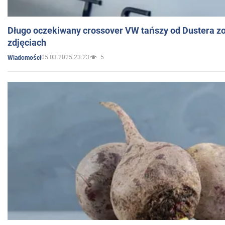
Długo oczekiwany crossover VW tańszy od Dustera zo
zdjęciach
05.03.2025 23:23
5
Wiadomości