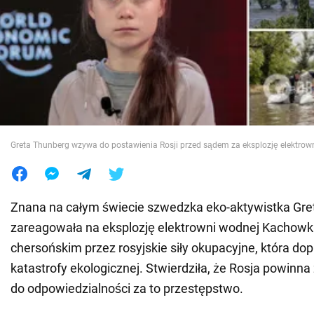
Wojna na Ukrainie
Świat
Jedzenie
Greta Thunberg wzywa do postawienia Rosji przed sądem za eksplozję elektrow
Znana na całym świecie szwedzka eko-aktywistka Gre
zareagowała na eksplozję elektrowni wodnej Kachow
chersońskim przez rosyjskie siły okupacyjne, która do
katastrofy ekologicznej. Stwierdziła, że Rosja powinna
do odpowiedzialności za to przestępstwo.