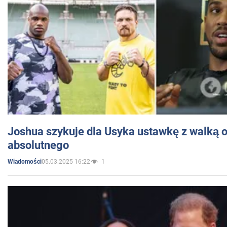
Joshua szykuje dla Usyka ustawkę z walką o 
absolutnego
05.03.2025 16:22
1
Wiadomości