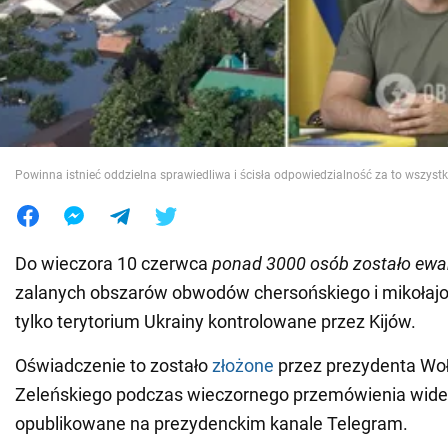
Wojna na Ukrainie
Świat
Jedzenie
Powinna istnieć oddzielna sprawiedliwa i ścisła odpowiedzialność za to wszyst
Do wieczora 10 czerwca
ponad 3000 osób zostało ew
zalanych obszarów obwodów chersońskiego i mikołajo
tylko terytorium Ukrainy kontrolowane przez Kijów.
Oświadczenie to zostało
złożone
przez prezydenta Wo
Zeleńskiego podczas wieczornego przemówienia wide
opublikowane na prezydenckim kanale Telegram.