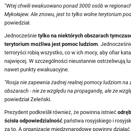
"W
tej chwili ewakuowano ponad 3000 osób w regionach
Mykołajew. Ale znowu, jest to tylko wolne terytorium po
powiedział.
Jednocześnie
tylko na niektórych obszarach tymcz
terytorium możliwa jest pomoc ludziom
. Jednocześni
terroryści robią wszystko, co w ich mocy, aby ofiar kata
najwięcej. W szczególności nieustannie ostrzeliwują lu
nawet punkty ewakuacyjne.
"Rosja nie zapewnia żadnej realnej pomocy ludziom na 
obszarach - nie ze względu na propagandę, ale ze wzgl
powiedział Zeleński.
Prezydent podkreślił również, że powinna istnieć
odręb
ścisła odpowiedzialność
państwa rosyjskiego i rosyjs
za to. A organizacje międzynarodowe powinny działać 