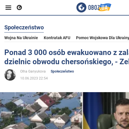
Społeczeństwo
Biznes
Wojna Na Ukrainie
Kontratak AFU
Pomoc Wojskowa Dla Ukrain
Sport
Ponad 3 000 osób ewakuowano z za
dzielnic obwodu chersońskiego, - Ze
Rozrywka
Olha Ganyukova
Społeczeństwo
10.06.2023 22:54
Życie
Polityka
Społeczeństwo