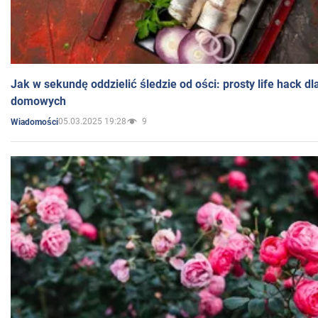
Jak w sekundę oddzielić śledzie od ości: prosty life hack d
domowych
05.03.2025 19:28
9
Wiadomości