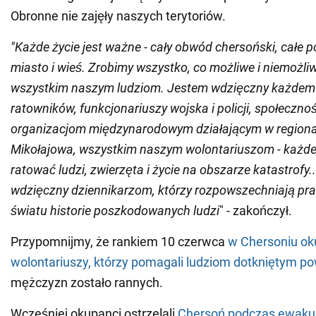
Obronne nie zajęły naszych terytoriów.
"Każde życie jest ważne - cały obwód chersoński, całe 
miasto i wieś. Zrobimy wszystko, co możliwe i niemożl
wszystkim naszym ludziom. Jestem wdzięczny każdem
ratowników, funkcjonariuszy wojska i policji, społeczno
organizacjom międzynarodowym działającym w regiona
Mikołajowa, wszystkim naszym wolontariuszom - każd
ratować ludzi, zwierzęta i życie na obszarze katastrofy.
wdzięczny dziennikarzom, którzy rozpowszechniają pr
światu historie poszkodowanych ludzi
" - zakończył.
Przypomnijmy, że rankiem 10 czerwca
w Chersoniu oku
wolontariuszy, którzy pomagali ludziom dotkniętym p
mężczyzn zostało rannych.
Wcześniej okupanci ostrzelali
Chersoń podczas ewakua