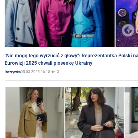
"Nie mogę tego wyrzucić z głowy": Reprezentantka Polski n
Eurowizji 2025 chwali piosenkę Ukrainy
05.03.2025 16:18
3
Rozrywka