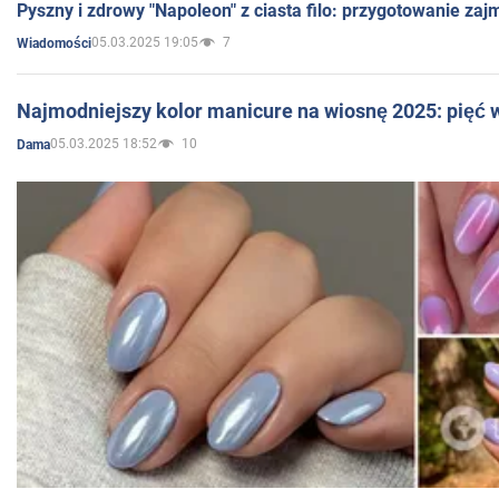
Pyszny i zdrowy "Napoleon" z ciasta filo: przygotowanie zaj
05.03.2025 19:05
7
Wiadomości
Najmodniejszy kolor manicure na wiosnę 2025: pięć
05.03.2025 18:52
10
Dama