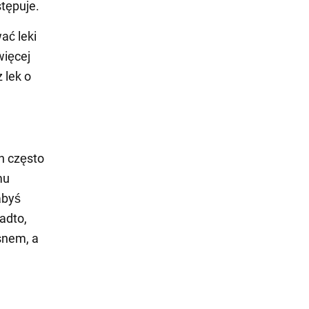
stępuje.
ać leki
więcej
 lek o
h często
mu
abyś
adto,
 snem, a