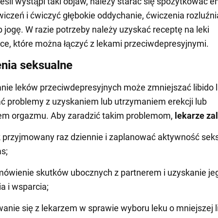
Jeśli wystąpi taki objaw, należy starać się spożytkować e
iczeń i ćwiczyć głębokie oddychanie, ćwiczenia rozluźni
b jogę. W razie potrzeby należy uzyskać receptę na leki
ce, które można łączyć z lekami przeciwdepresyjnymi.
nia seksualne
ie leków przeciwdepresyjnych może zmniejszać libido 
 problemy z uzyskaniem lub utrzymaniem erekcji lub
iem orgazmu. Aby zaradzić takim problemom,
lekarze za
 przyjmowany raz dziennie i zaplanować aktywność sek
as;
ówienie skutków ubocznych z partnerem i uzyskanie je
a i wsparcia;
anie się z lekarzem w sprawie wyboru leku o mniejszej l