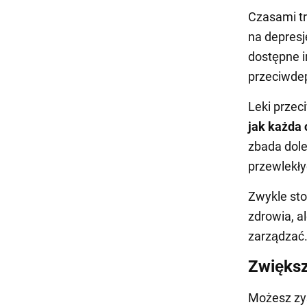
Czasami tr
na depres
dostępne i
przeciwdep
Leki prze
jak każda 
zbada dole
przewlekły
Zwykle sto
zdrowia, 
zarządzać.
Zwiększ
Możesz zy