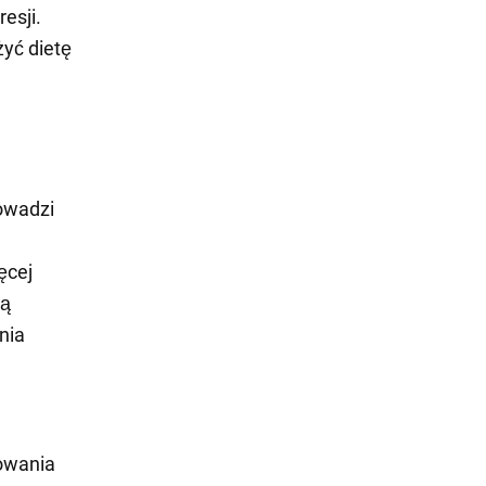
esji.
yć dietę
rowadzi
ęcej
zą
nia
owania