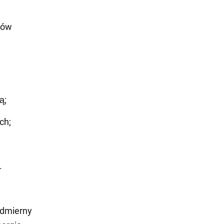
ków
ą;
ch;
.
admierny