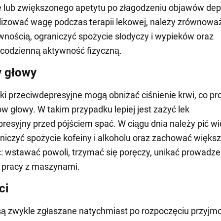
 lub zwiększonego apetytu po złagodzeniu objawów depr
lizować wagę podczas terapii lekowej, należy zrównoważ
nością, ograniczyć spożycie słodyczy i wypieków oraz
codzienną aktywność fizyczną.
y głowy
eki przeciwdepresyjne mogą obniżać ciśnienie krwi, co p
w głowy. W takim przypadku lepiej jest zażyć lek
resyjny przed pójściem spać. W ciągu dnia należy pić wi
niczyć spożycie kofeiny i alkoholu oraz zachować więks
: wstawać powoli, trzymać się poręczy, unikać prowadze
 pracy z maszynami.
ci
są zwykle zgłaszane natychmiast po rozpoczęciu przyjm