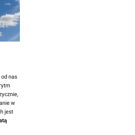
 od nas
 rytm
zycznie,
wanie w
h jest
atą