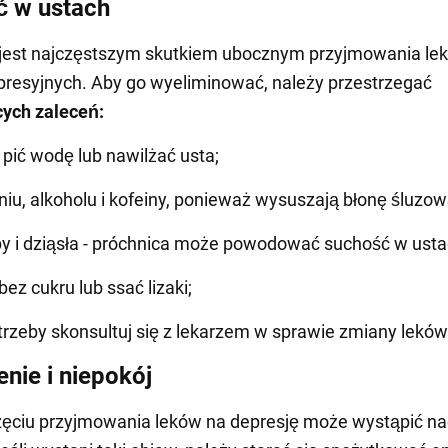
 w ustach
 jest najczęstszym skutkiem ubocznym przyjmowania le
resyjnych. Aby go wyeliminować, należy przestrzegać
cych zaleceń:
 pić wodę lub nawilżać usta;
oniu, alkoholu i kofeiny, ponieważ wysuszają błonę śluzow
y i dziąsła - próchnica może powodować suchość w usta
ez cukru lub ssać lizaki;
trzeby skonsultuj się z lekarzem w sprawie zmiany leków
nie i niepokój
zęciu przyjmowania leków na depresję może wystąpić n