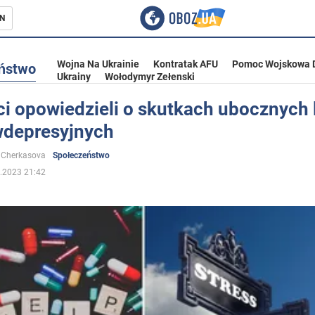
N
Wojna Na Ukrainie
Kontratak AFU
Pomoc Wojskowa 
ństwo
Ukrainy
Wołodymyr Zełenski
ci opowiedzieli o skutkach ubocznych
wdepresyjnych
ka
 Cherkasova
Społeczeństwo
.2023 21:42
eństwo
a Ukrainie