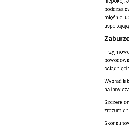
niepokój. 
podczas ćw
mięśnie lu
uspokajają
Zaburze
Przyjmowan
powodować
osiągnięc
Wybrać lek
na inny cz
Szczere om
zrozumieni
Skonsultow