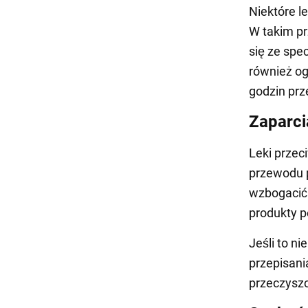
Niektóre l
W takim pr
się ze spe
również og
godzin pr
Zaparci
Leki przec
przewodu 
wzbogacić 
produkty p
Jeśli to ni
przepisan
przeczysz