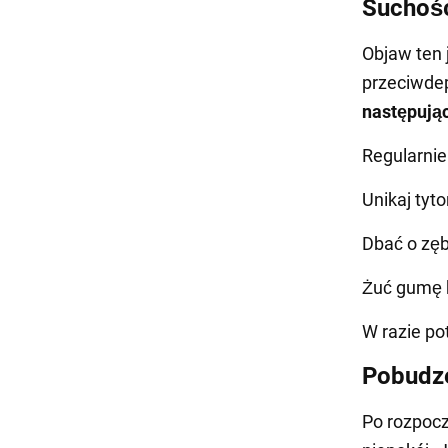
Suchość
Objaw ten
przeciwdep
następują
Regularnie
Unikaj tyt
Dbać o zęb
Żuć gumę b
W razie po
Pobudze
Po rozpoc