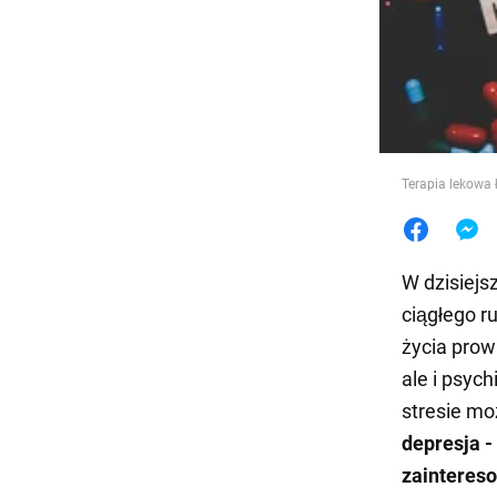
Jedzeni
Terapia lekowa 
W dzisiejs
ciągłego ru
życia prow
ale i psyc
stresie mo
depresja -
zainteres