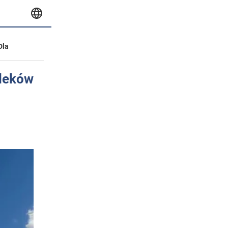
Dla
 leków