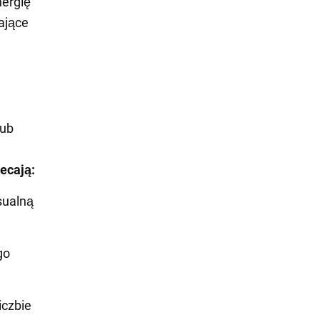
nergię
ające
lub
lecają:
sualną
go
iczbie