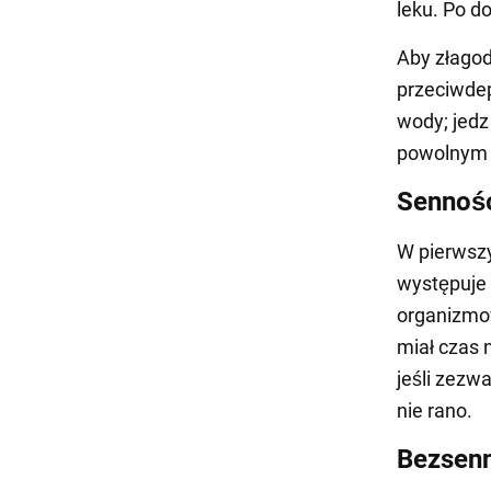
leku. Po d
Aby złagod
przeciwdep
wody; jedz
powolnym 
Senność
W pierwsz
występuje 
organizmow
miał czas 
jeśli zezwa
nie rano.
Bezsen