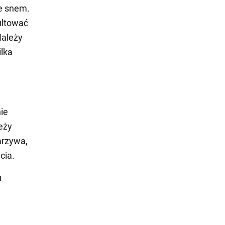
e snem.
ultować
Należy
ilka
ie
eży
arzywa,
cia.
u