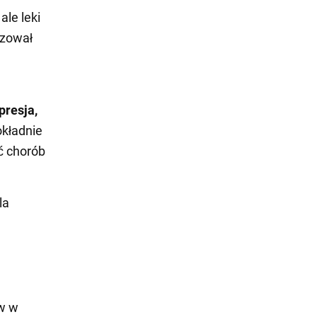
le leki
izował
presja,
okładnie
ć chorób
la
w w