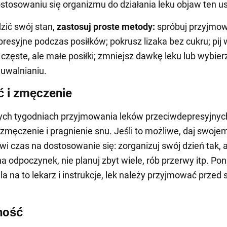
ostosowaniu się organizmu do działania leku objaw ten u
zić swój stan,
zastosuj proste metody:
spróbuj przyjmow
resyjne podczas posiłków; pokrusz lizaka bez cukru; pij 
 częste, ale małe posiłki; zmniejsz dawkę leku lub wybierz
uwalnianiu.
 i zmęczenie
ych tygodniach przyjmowania leków przeciwdepresyjnyc
zmęczenie i pragnienie snu. Jeśli to możliwe, daj swoje
i czas na dostosowanie się: zorganizuj swój dzień tak, 
na odpoczynek, nie planuj zbyt wiele, rób przerwy itp. Pon
la na to lekarz i instrukcje, lek należy przyjmować przed
ność