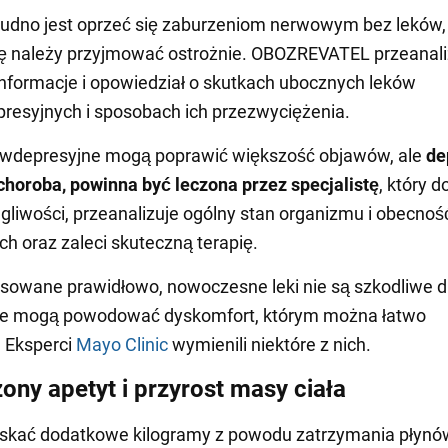
udno jest oprzeć się zaburzeniom nerwowym bez leków, a
ję należy przyjmować ostrożnie. OBOZREVATEL przeanal
nformacje i opowiedział o skutkach ubocznych leków
resyjnych i sposobach ich przezwyciężenia.
ciwdepresyjne mogą poprawić większość objawów, ale
de
choroba, powinna być leczona przez specjalistę
, który d
gliwości, przeanalizuje ogólny stan organizmu i obecnoś
ch oraz zaleci skuteczną terapię.
sowane prawidłowo, nowoczesne leki nie są szkodliwe d
ale mogą powodować dyskomfort, którym można łatwo
 Eksperci
Mayo Clinic
wymienili niektóre z nich.
ony apetyt i przyrost masy ciała
skać dodatkowe kilogramy z powodu zatrzymania płynó