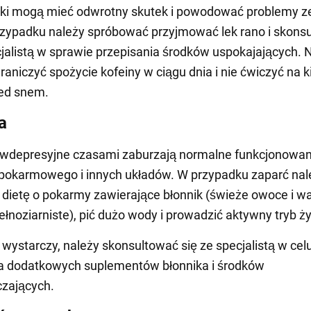
eki mogą mieć odwrotny skutek i powodować problemy z
zypadku należy spróbować przyjmować lek rano i skons
cjalistą w sprawie przepisania środków uspokajających. 
raniczyć spożycie kofeiny w ciągu dnia i nie ćwiczyć na k
zed snem.
a
iwdepresyjne czasami zaburzają normalne funkcjonowan
pokarmowego i innych układów. W przypadku zaparć nal
dietę o pokarmy zawierające błonnik (świeże owoce i w
ełnoziarniste), pić dużo wody i prowadzić aktywny tryb ży
e wystarczy, należy skonsultować się ze specjalistą w cel
ia dodatkowych suplementów błonnika i środków
czających.