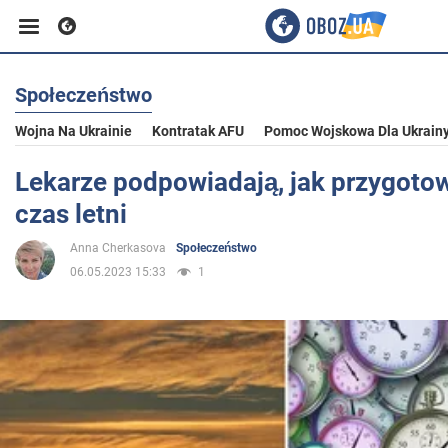
Społeczeństwo
Biznes
Wojna Na Ukrainie
Kontratak AFU
Pomoc Wojskowa Dla Ukrain
Sport
Lekarze podpowiadają, jak przygotow
czas letni
Rozrywka
Anna Cherkasova
Społeczeństwo
06.05.2023 15:33
1
Życie
Polityka
Społeczeństwo