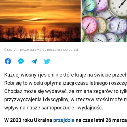
Wojna na Ukrainie
Świat
Jedzenie
Czas letni może sprawić, że poczujesz się gorzej
Każdej wiosny i jesieni niektóre kraje na świecie przec
Robi się to w celu optymalizacji czasu letniego i oszcz
Chociaż może się wydawać, że zmiana zegarów to tyl
przyzwyczajenia i dyscypliny, w rzeczywistości może
wpływ na nasze samopoczucie i wydajność.
W 2023 roku Ukraina
przejdzie
na czas letni 26 marca