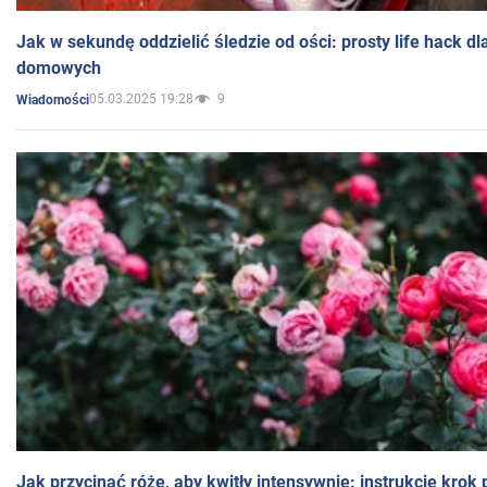
Jak w sekundę oddzielić śledzie od ości: prosty life hack d
domowych
05.03.2025 19:28
9
Wiadomości
Jak przycinać róże, aby kwitły intensywnie: instrukcje krok