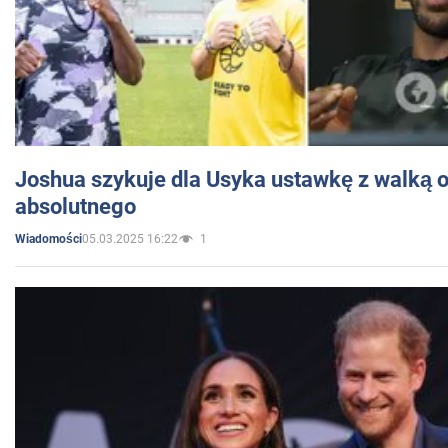
Joshua szykuje dla Usyka ustawkę z walką o 
absolutnego
05.03.2025 16:22
1
Wiadomości