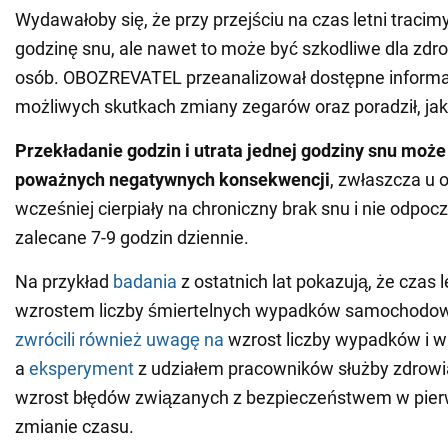
Wydawałoby się, że przy przejściu na czas letni tracimy
godzinę snu, ale nawet to może być szkodliwe dla zdr
osób. OBOZREVATEL przeanalizował dostępne informac
możliwych skutkach zmiany zegarów oraz poradził, jak 
Przekładanie godzin i utrata jednej godziny snu moż
poważnych negatywnych konsekwencji
, zwłaszcza u o
wcześniej cierpiały na chroniczny brak snu i nie odpoc
zalecane 7-9 godzin dziennie.
Na przykład
badania
z ostatnich lat pokazują, że czas l
wzrostem liczby śmiertelnych wypadków samochodo
zwrócili również uwagę na
wzrost liczby wypadków i w
a
eksperyment
z udziałem pracowników służby zdrow
wzrost błędów związanych z bezpieczeństwem w pier
zmianie czasu.