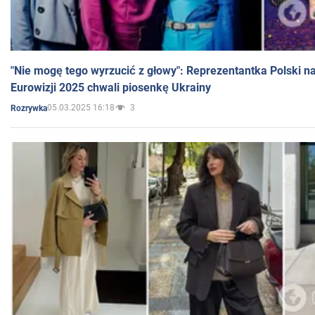
"Nie mogę tego wyrzucić z głowy": Reprezentantka Polski n
Eurowizji 2025 chwali piosenkę Ukrainy
05.03.2025 16:18
3
Rozrywka