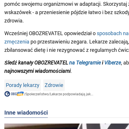
pomóc swojemu organizmowi w adaptacji. Skorzystaj z
wskazówek - a przeniesienie pójdzie łatwo i bez szkod
zdrowia.
Wcześniej OBOZREVATEL opowiedział o
sposobach na 
zmęczenia
po przestawieniu zegara. Lekarze zalecają,
zbilansować dietę i nie rezygnować z regularnych ćwic
Śledź kanały OBOZREVATEL
na Telegramie
i
Viberze
, a
najnowszymi wiadomościami
.
Porady lekarzy
Zdrowie
/
Społeczeństwo
/
Lekarze podpowiadają jak...
Inne wiadomości