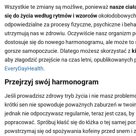
Wszystkie te zmiany są możliwe, ponieważ
nasze ciał
się do życia według rytmów i wzorców
okołodobowych
odpowiedzialne za procesy fizyczne, psychiczne i beha
utrzymują nas w zdrowiu. Oczywiście nasz organizm po
dostosuje się do nowego harmonogramu, ale może t
gorsze samopoczucie. Dlatego możesz skorzystać z
k
aby złagodzić przejście na czas letni, opublikowanych 
EveryDayHealth
.
Przejrzyj swój harmonogram
Jeśli prowadzisz zdrowy tryb życia i nie masz proble
krótki sen nie spowoduje poważnych zaburzeń w twoim
jednak nie odpoczywasz regularnie, teraz jest czas, by
popracować. Spróbuj kłaść się do łóżka o tej samej po
powstrzymaj się od spożywania kofeiny przed snem i z