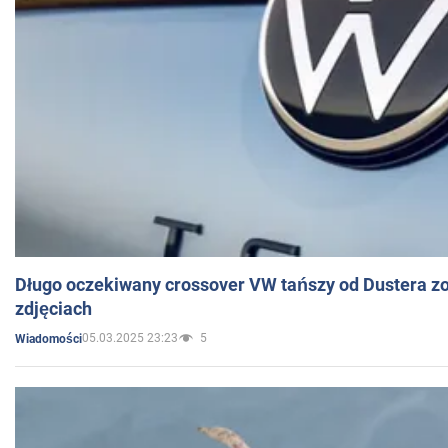
Długo oczekiwany crossover VW tańszy od Dustera zo
zdjęciach
05.03.2025 23:23
5
Wiadomości