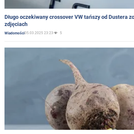
Długo oczekiwany crossover VW tańszy od Dustera zo
zdjęciach
05.03.2025 23:23
5
Wiadomości