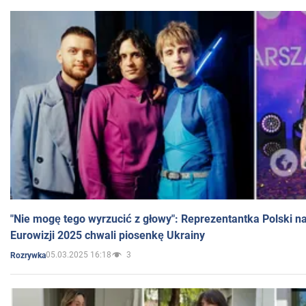
"Nie mogę tego wyrzucić z głowy": Reprezentantka Polski n
Eurowizji 2025 chwali piosenkę Ukrainy
05.03.2025 16:18
3
Rozrywka