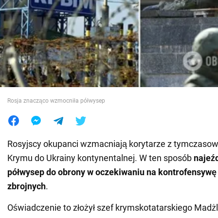
Wojna na Ukrainie
Świat
Jedzenie
Rosja znacząco wzmocniła półwysep
Rosyjscy okupanci wzmacniają korytarze z tymczas
Krymu do Ukrainy kontynentalnej. W ten sposób
najeź
półwysep do obrony w oczekiwaniu na kontrofensywę 
zbrojnych
.
Oświadczenie to złożył szef krymskotatarskiego Madżl