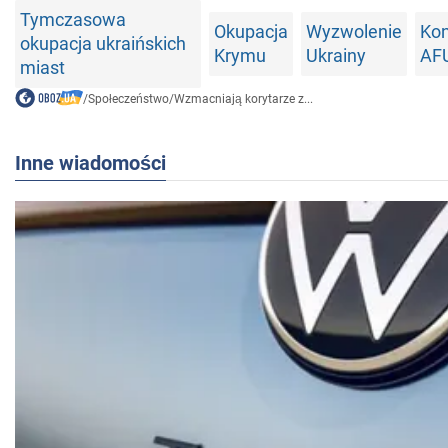
Tymczasowa
Okupacja
Wyzwolenie
Kon
okupacja ukraińskich
Krymu
Ukrainy
AF
miast
/
Społeczeństwo
/
Wzmacniają korytarze z...
Inne wiadomości