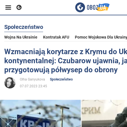
Społeczeństwo
Biznes
Wojna Na Ukrainie
Kontratak AFU
Pomoc Wojskowa Dla Ukrain
Sport
Wzmacniają korytarze z Krymu do Uk
kontynentalnej: Czubarow ujawnia, j
Rozrywka
przygotowują półwysep do obrony
Olha Ganyukova
Społeczeństwo
Życie
07.07.2023 23:45
Polityka
Społeczeństwo