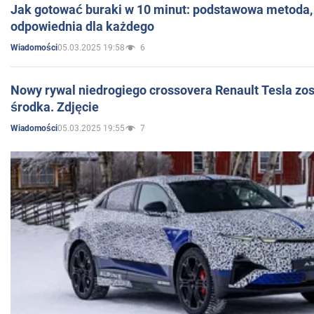
Jak gotować buraki w 10 minut: podstawowa metoda, 
odpowiednia dla każdego
05.03.2025 19:58
6
Wiadomości
Nowy rywal niedrogiego crossovera Renault Tesla zo
środka. Zdjęcie
05.03.2025 19:55
7
Wiadomości