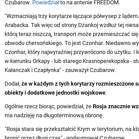
Czubarow.
Powiedział
to na antenie FREEDOM.
"Wzmacniają trzy korytarze łączące półwysep z lądem.
Arabacka. Tak więc od strony Dżankoj wzdłuż tej niesa
którą teraz niszczą, transport może przemieszczać się
obwodu chersońskiego. To jest Czonhar. Niedawno w
Czonhar, który najwyraźniej przywrócono do użytku. I 
w kierunku Orkapy - lub starego Krasnoperekopska - s
Kałanczak i Czapłynka" - zauważył Czubarow.
Dodał,
że w każdym z tych korytarzy rozmieszczone s
obiekty i dodatkowe jednostki wojskowe
.
Ogólnie rzecz biorąc, powiedział, że
Rosja znacznie w
ma nadzieję na długoterminową obronę.
"Rosja stara się przekształcić Krym w terytorium, na k
bronić przez długi czas" - podsumował Czubarow.