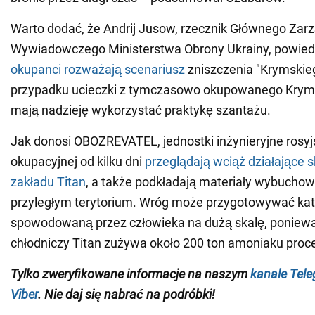
Warto dodać, że Andrij Jusow, rzecznik Głównego Zar
Wywiadowczego Ministerstwa Obrony Ukrainy, powiedzi
okupanci rozważają scenariusz
zniszczenia "Krymskie
przypadku ucieczki z tymczasowo okupowanego Krymu
mają nadzieję wykorzystać praktykę szantażu.
Jak donosi OBOZREVATEL, jednostki inżynieryjne rosyjs
okupacyjnej od kilku dni
przeglądają wciąż działające 
zakładu Titan
, a także podkładają materiały wybuchow
przyległym terytorium. Wróg może przygotowywać kat
spowodowaną przez człowieka na dużą skalę, poniewa
chłodniczy Titan zużywa około 200 ton amoniaku pro
Tylko zweryfikowane informacje na naszym
kanale Tel
Viber
. Nie daj się nabrać na podróbki!