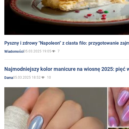
Pyszny i zdrowy "Napoleon" z ciasta filo: przygotowanie zaj
05.03.2025 19:05
7
Wiadomości
Najmodniejszy kolor manicure na wiosnę 2025: pięć
05.03.2025 18:52
10
Dama