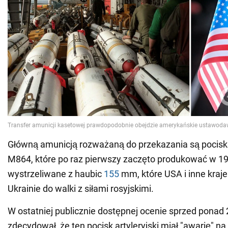
Główną amunicją rozważaną do przekazania są pociski 
M864, które po raz pierwszy zaczęto produkować w 19
wystrzeliwane z haubic
155
mm, które USA i inne kraje
Ukrainie do walki z siłami rosyjskimi.
W ostatniej publicznie dostępnej ocenie sprzed ponad 
zdecydował, że ten pocisk artyleryjski miał "awarię" n