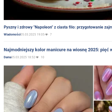
Pyszny i zdrowy "Napoleon" z ciasta filo: przygotowanie zaj
05.03.2025 19:05
7
Wiadomości
Najmodniejszy kolor manicure na wiosnę 2025: pięć
05.03.2025 18:52
10
Dama