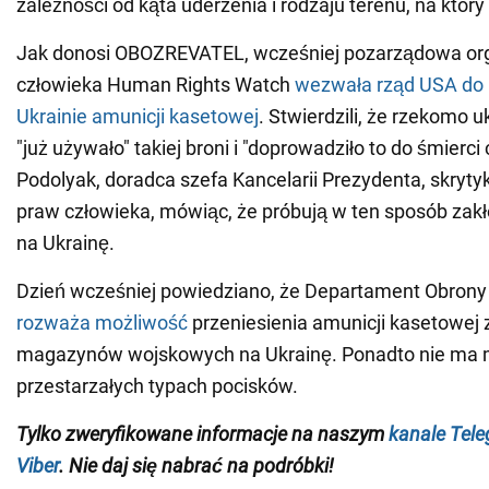
zależności od kąta uderzenia i rodzaju terenu, na który
Jak donosi OBOZREVATEL, wcześniej pozarządowa or
człowieka Human Rights Watch
wezwała rząd USA do 
Ukrainie amunicji kasetowej
. Stwierdzili, że rzekomo 
"już używało" takiej broni i "doprowadziło to do śmierc
Podolyak, doradca szefa Kancelarii Prezydenta, skryt
praw człowieka, mówiąc, że próbują w ten sposób zakł
na Ukrainę.
Dzień wcześniej powiedziano, że Departament Obron
rozważa możliwość
przeniesienia amunicji kasetowej 
magazynów wojskowych na Ukrainę. Ponadto nie ma
przestarzałych typach pocisków.
Tylko
zweryfikowane informacje na naszym
kanale Tel
Viber
. Nie daj się nabrać na podróbki!