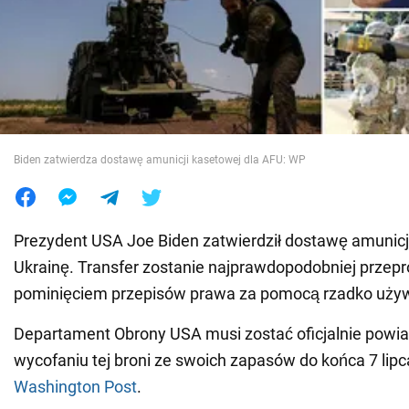
Wojna na Ukrainie
Świat
Jedzenie
Biden zatwierdza dostawę amunicji kasetowej dla AFU: WP
Prezydent USA Joe Biden zatwierdził dostawę amunicj
Ukrainę. Transfer zostanie najprawdopodobniej przep
pominięciem przepisów prawa za pomocą rzadko uży
Departament Obrony USA musi zostać oficjalnie powi
wycofaniu tej broni ze swoich zapasów do końca 7 lipc
Washington Post
.