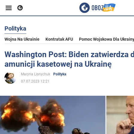
Polityka
Biznes
Wojna Na Ukrainie
Kontratak AFU
Pomoc Wojskowa Dla Ukrain
Sport
Washington Post: Biden zatwierdza 
amunicji kasetowej na Ukrainę
Rozrywka
Maryna Lisnychuk
Polityka
07.07.2023 12:21
Życie
Polityka
Społeczeństwo