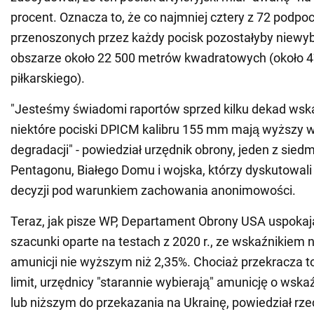
procent. Oznacza to, że co najmniej cztery z 72 podpo
przenoszonych przez każdy pocisk pozostałyby niewy
obszarze około 22 500 metrów kwadratowych (około 4
piłkarskiego).
"Jesteśmy świadomi raportów sprzed kilku dekad wsk
niektóre pociski DPICM kalibru 155 mm mają wyższy 
degradacji" - powiedział urzędnik obrony, jeden z sied
Pentagonu, Białego Domu i wojska, którzy dyskutowali o
decyzji pod warunkiem zachowania anonimowości.
Teraz, jak pisze WP, Departament Obrony USA uspoka
szacunki oparte na testach z 2020 r., ze wskaźnikiem 
amunicji nie wyższym niż 2,35%. Chociaż przekracza 
limit, urzędnicy "starannie wybierają" amunicję o wska
lub niższym do przekazania na Ukrainę, powiedział rz