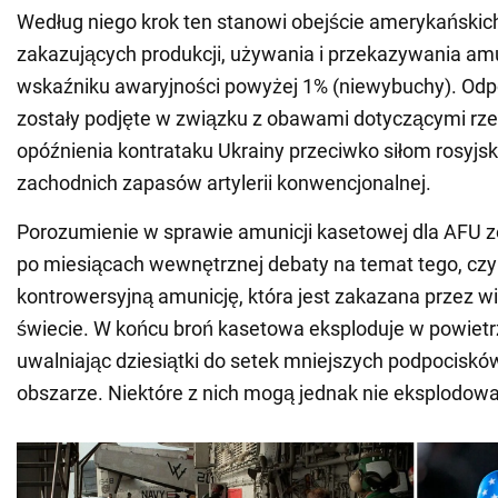
Według niego krok ten stanowi obejście amerykańskic
zakazujących produkcji, używania i przekazywania amu
wskaźniku awaryjności powyżej 1% (niewybuchy). Odp
zostały podjęte w związku z obawami dotyczącymi r
opóźnienia kontrataku Ukrainy przeciwko siłom rosyjski
zachodnich zapasów artylerii konwencjonalnej.
Porozumienie w sprawie amunicji kasetowej dla AFU z
po miesiącach wewnętrznej debaty na temat tego, czy
kontrowersyjną amunicję, która jest zakazana przez w
świecie. W końcu broń kasetowa eksploduje w powietr
uwalniając dziesiątki do setek mniejszych podpocisk
obszarze. Niektóre z nich mogą jednak nie eksplodowa