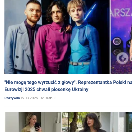
"Nie mogę tego wyrzucić z głowy": Reprezentantka Polski n
Eurowizji 2025 chwali piosenkę Ukrainy
05.03.2025 16:18
3
Rozrywka